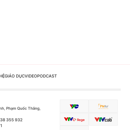
HỆ
GIÁO DỤC
VIDEO
PODCAST
nh, Phạm Quốc Thắng,
.38 355 932
71