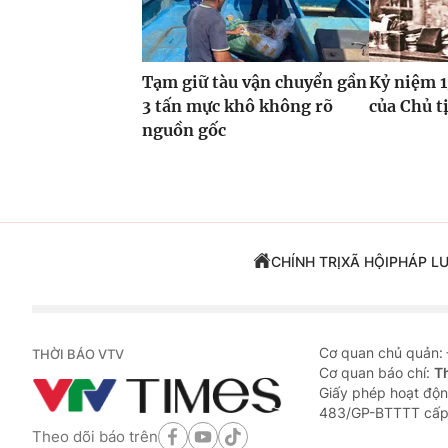
Tạm giữ tàu vận chuyển gần
Kỷ niệm 
3 tấn mực khô không rõ
của Chủ t
nguồn gốc
CHÍNH TRỊ
XÃ HỘI
PHÁP L
Cơ quan chủ quản:
THỜI BÁO VTV
Cơ quan báo chí:
T
Giấy phép hoạt độn
483/GP-BTTTT cấp
Theo dõi báo trên