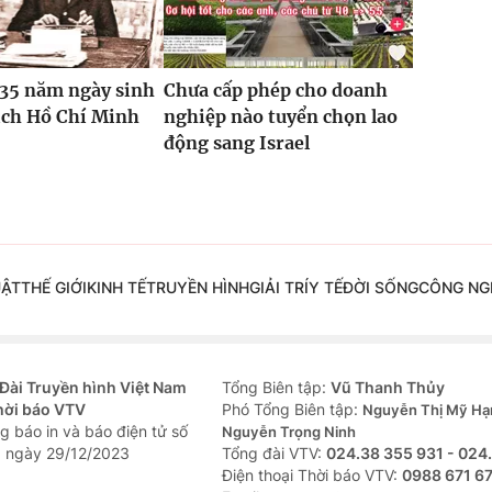
135 năm ngày sinh
Chưa cấp phép cho doanh
ịch Hồ Chí Minh
nghiệp nào tuyển chọn lao
động sang Israel
UẬT
THẾ GIỚI
KINH TẾ
TRUYỀN HÌNH
GIẢI TRÍ
Y TẾ
ĐỜI SỐNG
CÔNG NG
Đài Truyền hình Việt Nam
Tổng Biên tập:
Vũ Thanh Thủy
hời báo VTV
Phó Tổng Biên tập:
Nguyễn Thị Mỹ Hạ
g báo in và báo điện tử số
Nguyễn Trọng Ninh
 ngày 29/12/2023
Tổng đài VTV:
024.38 355 931 - 024
Ðiện thoại Thời báo VTV:
0988 671 6