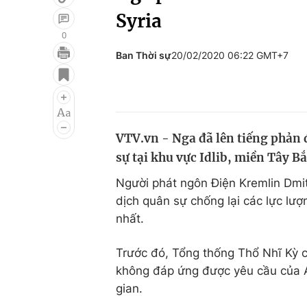
Syria
0
Ban Thời sự
20/02/2020 06:22 GMT+7
Giải trí
Đời sống
Điện ảnh
Du lịch
Âm nhạc
Làm đẹp
VTV.vn - Nga đã lên tiếng phản 
Sao
Chất lượng cuộc sốn
sự tại khu vực Idlib, miền Tây Bắ
Người phát ngôn Điện Kremlin Dmi
dịch quân sự chống lại các lực lượng
nhất.
Trước đó, Tổng thống Thổ Nhĩ Kỳ c
không đáp ứng được yêu cầu của A
gian.