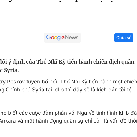
Góc ảnh
Giáo dục
Công nghệ
Chia sẻ
Tuyển sinh
Hitech Công ng
Học trực tuyến
Sản phẩm
đối ý định của Thổ Nhĩ Kỳ tiến hành chiến dịch quân
g
Thị trường
c Syria.
Tư vấn
try Peskov tuyên bố nếu Thổ Nhĩ Kỳ tiến hành một chiế
 Chính phủ Syria tại Idlib thì đây sẽ là kịch bản tồi tệ
ho biết các cuộc đàm phán với Nga về tình hình Idlib đã
nkara và một hành động quân sự chỉ còn là vấn đề thờ