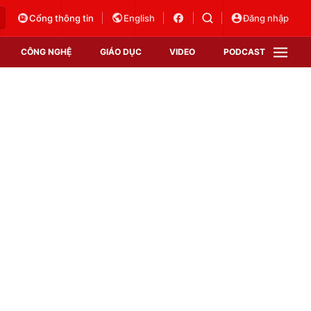
Cổng thông tin
English
Đăng nhập
CÔNG NGHỆ
GIÁO DỤC
VIDEO
PODCAST
VTV Money
VTV Thể thao
VTV Sức khoẻ
Bất động sản
Thị trường 24h
Tấm lòng Việt
Vươn mình bằng AI
VTV4
VTV8
VTV9
Lịch phát sóng
Giao lưu trực tuyến
Sự kiện