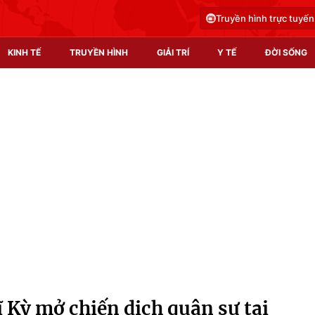
Truyền hình trực tuyến
KINH TẾ
TRUYỀN HÌNH
GIẢI TRÍ
Y TẾ
ĐỜI SỐNG
Pháp luật
Y tế
Truyền hình
Multimedia
Phim VTV
Video
Hậu trường
Shorts video
Nhân vật
Podcast
Khán giả
EMagazine
Giải sao mai
Photo
 Kỳ mở chiến dịch quân sự tại
Infographic