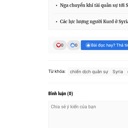
Nga chuyển khí tài quân sự tới 
Các lực lượng người Kurd ở Syri
0
0
Bài đọc hay? Thả t
Từ khóa:
chiến dịch quân sự
Syria
Bình luận
(
0
)