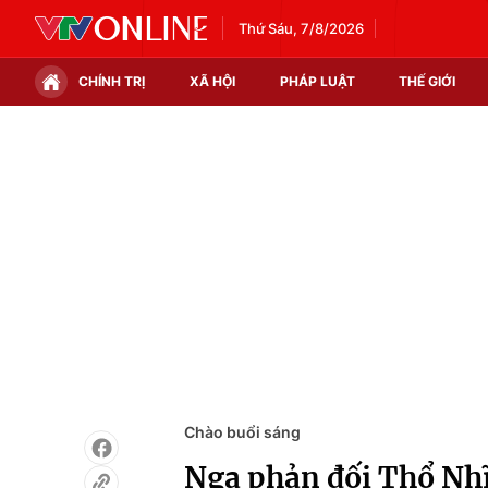
Thứ Sáu, 7/8/2026
CHÍNH TRỊ
XÃ HỘI
PHÁP LUẬT
THẾ GIỚI
Chính trị
Xã hội
Thế giới
Kinh tế
Tin tức
Tài chính
Thế giới đó đây
Thị trường
Câu chuyện quốc tế
Góc doanh nghiệp
Dữ liệu và đời sống
Chào buổi sáng
Nga phản đối Thổ Nhĩ