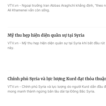
VTV.vn - Ngoại trưởng Iran Abbas Araghchi khẳng định, “theo nh
Ali Khamenei vẫn còn sống.
Giải trí
Đời sống
Điện ảnh
Du lịch
Mỹ thu hẹp hiện diện quân sự tại Syria
Âm nhạc
Làm đẹp
VTV.vn - Mỹ thu hẹp hiện diện quân sự tại Syria khi bắt đầu rú
này.
Sao
Chất lượng cuộc sốn
Chính phủ Syria và lực lượng Kurd đạt thỏa thuậ
VTV.vn - Chính phủ Syria và lực lượng do người Kurd dẫn đầu 
mong manh thành ngừng bắn lâu dài tại Đông Bắc Syria.