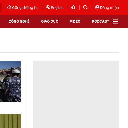
Cổng thông tin
English
Đăng nhập
CÔNG NGHỆ
GIÁO DỤC
VIDEO
PODCAST
VTV Money
VTV Thể thao
VTV Sức khoẻ
Bất động sản
Thị trường 24h
Tấm lòng Việt
Vươn mình bằng AI
VTV4
VTV8
VTV9
Lịch phát sóng
Giao lưu trực tuyến
Sự kiện