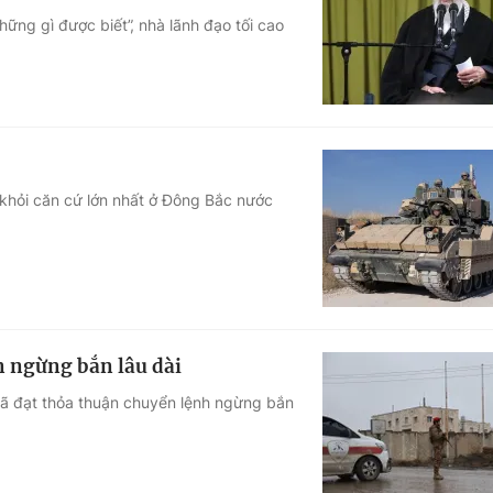
ững gì được biết”, nhà lãnh đạo tối cao
Góc ảnh
Giáo dục
Công nghệ
Tuyển sinh
Hitech Công ng
Học trực tuyến
Sản phẩm
t khỏi căn cứ lớn nhất ở Đông Bắc nước
g
Thị trường
Tư vấn
n ngừng bắn lâu dài
đã đạt thỏa thuận chuyển lệnh ngừng bắn