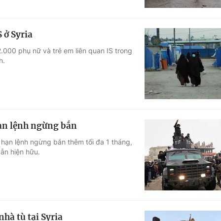
 ở Syria
.000 phụ nữ và trẻ em liên quan IS trong
h.
hạn lệnh ngừng bắn
a hạn lệnh ngừng bắn thêm tối đa 1 tháng,
vẫn hiện hữu.
hà tù tại Syria