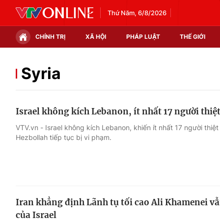
Thứ Năm, 6/8/2026
CHÍNH TRỊ
XÃ HỘI
PHÁP LUẬT
THẾ GIỚI
Chính trị
Xã hội
Syria
Thế giới
Kinh tế
Israel không kích Lebanon, ít nhất 17 người thi
Tin tức
Tài chính
VTV.vn - Israel không kích Lebanon, khiến ít nhất 17 người thi
Hezbollah tiếp tục bị vi phạm.
Thế giới đó đây
Thị trường
Câu chuyện quốc tế
Góc doanh nghiệp
Dữ liệu và đời sống
Iran khẳng định Lãnh tụ tối cao Ali Khamenei v
của Israel