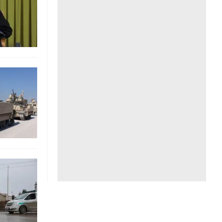
Liên hệ toà soạn
hệ tương lai