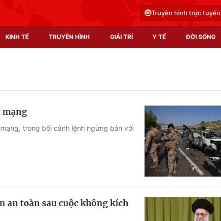
Truyền hình trực tuyến
KINH TẾ
TRUYỀN HÌNH
GIẢI TRÍ
Y TẾ
ĐỜI SỐNG
Pháp luật
Y tế
Truyền hình
Multimedia
ệt mạng
Phim VTV
Video
ệt mạng, trong bối cảnh lệnh ngừng bắn với
Hậu trường
Shorts video
Nhân vật
Podcast
Khán giả
EMagazine
Giải sao mai
Photo
ẫn an toàn sau cuộc không kích
Infographic