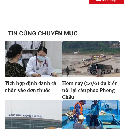
Ðiện thoại Thời báo VTV:
024.66 897 897
Email:
toasoan@vtv.vn
Liên hệ quảng cáo:
024-7300.7108
TIN CÙNG CHUYÊN MỤC
Tích hợp định danh cá
Hôm nay (20/6) dự kiến
nhân vào đơn thuốc
nối lại cầu phao Phong
Châu
® Cấm sao chép dưới mọi hình thức nếu không có sự chấp
thuận bằng văn bản. Ghi rõ nguồn VTV.vn khi phát hành lại
thông tin từ website này.