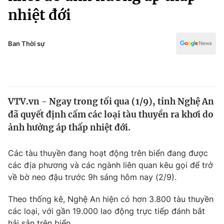
Chính trị
nhiệt đới
Truyền hình
Văn hóa - Giải trí
Xã hội
Y tế
Ban Thời sự
Đời sống
Pháp luật
Công nghệ
Giáo dục
Y tế
VTV.vn - Ngay trong tối qua (1/9), tỉnh Nghệ An
đã quyết định cấm các loại tàu thuyền ra khơi do
Thế giới
ảnh hưởng áp thấp nhiệt đới.
Tin tức
Kinh tế
Các tàu thuyền đang hoạt động trên biển đang được
Thế giới đó đây
các địa phương và các ngành liên quan kêu gọi để trở
Tài chính
Dữ liệu và đời sống
về bờ neo đậu trước 9h sáng hôm nay (2/9).
Câu chuyện quốc tế
Thị trường
Theo thống kê, Nghệ An hiện có hơn 3.800 tàu thuyền
Truyền hình
Góc doanh nghiệp
các loại, với gần 19.000 lao động trực tiếp đánh bắt
hải sản trên biển.