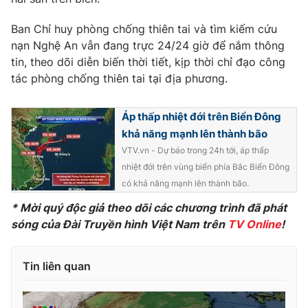
Phim VTV
Giải trí
Ban Chỉ huy phòng chống thiên tai và tìm kiếm cứu
Hậu trường
Điện ảnh
nạn Nghệ An vẫn đang trực 24/24 giờ để nắm thông
Đời sống
Nhân vật
tin, theo dõi diễn biến thời tiết, kịp thời chỉ đạo công
Âm nhạc
tác phòng chống thiên tai tại địa phương.
Du lịch
Khán giả
Giáo dục
Sao
Làm đẹp
Giải sao mai
Áp thấp nhiệt đới trên Biển Đông
Tuyển sinh
Công nghệ
khả năng mạnh lên thành bão
Chất lượng cuộc sống
Học trực tuyến
VTV.vn - Dự báo trong 24h tới, áp thấp
Hitech Công nghệ tương lai
nhiệt đới trên vùng biển phía Bắc Biển Đông
Giao lưu trực tuyến
có khả năng mạnh lên thành bão.
Sản phẩm
* Mời quý độc giả theo dõi các chương trình đã phát
Lịch phát sóng
Thị trường
sóng của Đài Truyền hình Việt Nam trên
TV Online
!
Tư vấn
Chuyên mục khác
Tin liên quan
Emagazine
Podcast