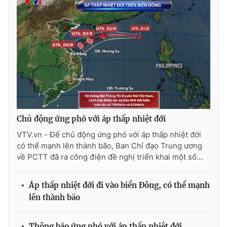
Photo
Infographic
Video
Shorts video
VTV Money
VTV Thể thao
VTV Sức khoẻ
Bất động sản
Chủ động ứng phó với áp thấp nhiệt đới
Thị trường 24h
Tấm lòng Việt
VTV.vn - Để chủ động ứng phó với áp thấp nhiệt đới
có thể mạnh lên thành bão, Ban Chỉ đạo Trung ương
về PCTT đã ra công điện đề nghị triển khai một số...
VTV4
Vươn mình bằng AI
Áp thấp nhiệt đới đi vào biển Đông, có thể mạnh
VTV9
VTV8
lên thành bão
Liên hệ tòa soạn
English
Thông báo ứng phó với áp thấp nhiệt đới