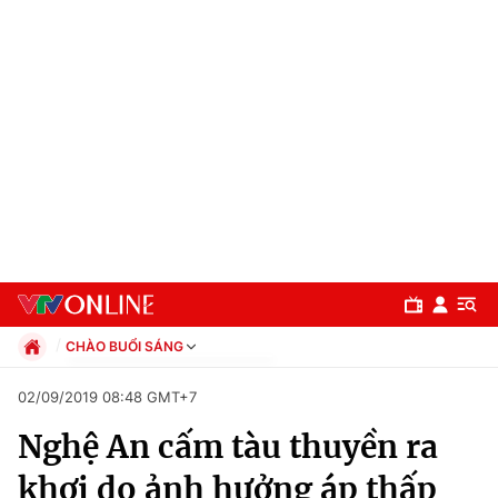
CHÀO BUỔI SÁNG
Chính trị
02/09/2019 08:48 GMT+7
Xã hội
Nghệ An cấm tàu thuyền ra
Pháp luật
Chuyên mục
Kinh tế
khơi do ảnh hưởng áp thấp
Thể thao