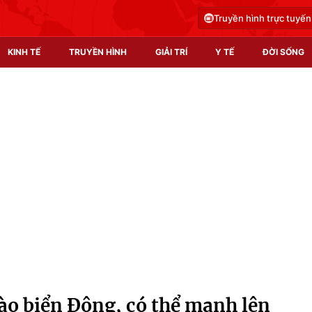
Truyền hình trực tuyến
KINH TẾ
TRUYỀN HÌNH
GIẢI TRÍ
Y TẾ
ĐỜI SỐNG
Pháp luật
Y tế
Truyền hình
Multimedia
Phim VTV
Video
Hậu trường
Shorts video
Nhân vật
Podcast
Khán giả
EMagazine
Giải sao mai
Photo
vào biển Đông, có thể mạnh lên
Infographic