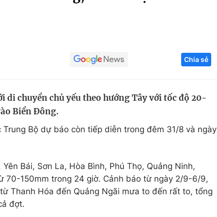
Góc ảnh
Giáo dục
Công nghệ
Chia sẻ
Tuyển sinh
Hitech Công ng
Học trực tuyến
Sản phẩm
i di chuyển chủ yếu theo hướng Tây với tốc độ 20-
g
Thị trường
vào Biển Đông.
Tư vấn
 Trung Bộ dự báo còn tiếp diễn trong đêm 31/8 và ngày
, Yên Bái, Sơn La, Hòa Bình, Phú Thọ, Quảng Ninh,
ừ 70-150mm trong 24 giờ. Cảnh báo từ ngày 2/9-6/9,
 từ Thanh Hóa đến Quảng Ngãi mưa to đến rất to, tổng
ả đợt.