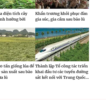
a diện tích cây
Khẩn trương khôi phục đàn
ảnh hưởng bởi
gia súc, gia cầm sau bão lũ
0 tấn giống lúa để
Thành lập Tổ công tác triển
 sản xuất sau bão
khai đầu tư các tuyến đường
ưa lũ
sắt kết nối với Trung Quốc...