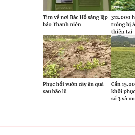
Tìm về nơi Bác Hồ sáng lập
312.000 h
báo Thanh niên
trồng bị 
thiên tai
Phục hồi vườn cây ăn quả
Cần 15.00
sau bão lũ
khôi phục
số 3 và m