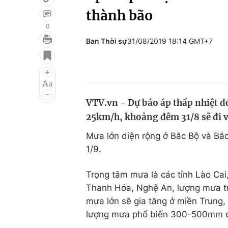
thành bão
0
Ban Thời sự
31/08/2019 18:14 GMT+7
Giải trí
Đời sống
Điện ảnh
Du lịch
Âm nhạc
Làm đẹp
VTV.vn - Dự báo áp thấp nhiệt đớ
Sao
Chất lượng cuộc sốn
25km/h, khoảng đêm 31/8 sẽ đi 
Mưa lớn diện rộng ở Bắc Bộ và Bắc
1/9.
Trọng tâm mưa là các tỉnh Lào Cai
Thanh Hóa, Nghệ An, lượng mưa t
mưa lớn sẽ gia tăng ở miền Trung,
lượng mưa phổ biến 300-500mm c