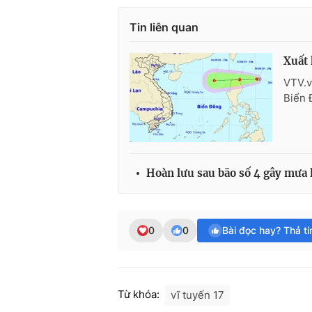
Tin liên quan
Xuất 
VTV.v
Biển 
Hoàn lưu sau bão số 4 gây mưa 
0
0
Bài đọc hay? Thả t
Từ khóa:
vĩ tuyến 17