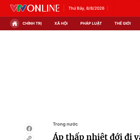
Thứ Bảy, 8/8/2026
CHÍNH TRỊ
XÃ HỘI
PHÁP LUẬT
THẾ GIỚI
Chính trị
Xã hội
Thế giới
Kinh tế
Tin tức
Tài chính
Thế giới đó đây
Thị trường
Câu chuyện quốc tế
Góc doanh nghiệp
Dữ liệu và đời sống
Trong nước
Áp thấp nhiệt đới đi 