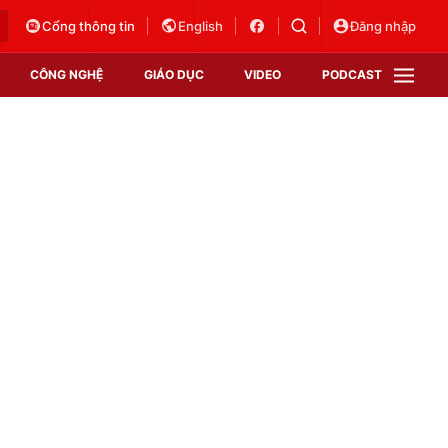
Cổng thông tin
English
Đăng nhập
CÔNG NGHỆ
GIÁO DỤC
VIDEO
PODCAST
VTV Money
VTV Thể thao
VTV Sức khoẻ
Bất động sản
Thị trường 24h
Tấm lòng Việt
Vươn mình bằng AI
VTV4
VTV8
VTV9
Lịch phát sóng
Giao lưu trực tuyến
Sự kiện