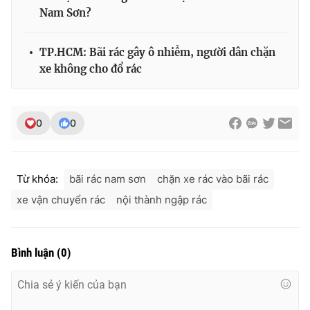
Nam Sơn?
TP.HCM: Bãi rác gây ô nhiễm, người dân chặn
THỜI BÁO VTV
xe không cho đổ rác
0
0
Theo dõi báo trên
Cơ quan chủ quản:
Đài Truyền hình Việt Nam
Từ khóa:
bãi rác nam sơn
chặn xe rác vào bãi rác
Cơ quan báo chí:
Thời báo VTV
xe vận chuyển rác
nội thành ngập rác
Giấy phép hoạt động báo in và báo điện tử số 483/GP-BTTTT
cấp ngày 29/12/2023
Tổng Biên tập:
Vũ Thanh Thủy
Bình luận
(
0
)
Phó Tổng Biên tập:
Nguyễn Thị Mỹ Hạnh, Phạm Quốc Thắng,
Nguyễn Trọng Ninh
Tổng đài VTV:
024.38 355 931 - 024.38 355 932