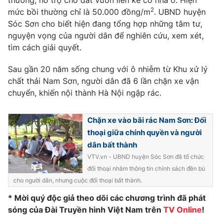
thường, hỗ trợ cho đất vườn liền kề có nhà ở. Hiện
Phim VTV
Giải trí
2
mức bồi thường chỉ là 50.000 đồng/m
. UBND huyện
Hậu trường
Sóc Sơn cho biết hiện đang tổng hợp những tâm tư,
Điện ảnh
nguyện vọng của người dân để nghiên cứu, xem xét,
Đời sống
Nhân vật
tìm cách giải quyết.
Âm nhạc
Du lịch
Khán giả
Giáo dục
Sau gần 20 năm sống chung với ô nhiễm từ Khu xử lý
Sao
Làm đẹp
chất thải Nam Sơn, người dân đã 6 lần chặn xe vận
Giải sao mai
Tuyển sinh
chuyển, khiến nội thành Hà Nội ngập rác.
Công nghệ
Chất lượng cuộc sống
Học trực tuyến
Hitech Công nghệ tương lai
Chặn xe vào bãi rác Nam Sơn: Đối
Giao lưu trực tuyến
thoại giữa chính quyền và người
Sản phẩm
dân bất thành
Lịch phát sóng
Thị trường
VTV.vn - UBND huyện Sóc Sơn đã tổ chức
đối thoại nhằm thông tin chính sách đền bù
Tư vấn
cho người dân, nhưng cuộc đối thoại bất thành.
Chuyên mục khác
* Mời quý độc giả theo dõi các chương trình đã phát
Emagazine
Podcast
sóng của Đài Truyền hình Việt Nam trên
TV Online
!