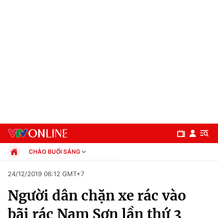
CHÀO BUỔI SÁNG
Chính trị
24/12/2019 06:12 GMT+7
Xã hội
Người dân chặn xe rác vào
Pháp luật
Chuyên mục
Kinh tế
bãi rác Nam Sơn lần thứ 3
Thể thao