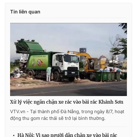
Photo
Infographic
Tin liên quan
Video
Shorts video
VTV Money
VTV Thể thao
VTV Sức khoẻ
Bất động sản
Thị trường 24h
Tấm lòng Việt
VTV4
Vươn mình bằng AI
Xử lý việc ngăn chặn xe rác vào bãi rác Khánh Sơn
VTV.vn - Tại thành phố Đà Nẵng, trong ngày 8/7, hoạt
VTV9
VTV8
động thu gom rác thải sẽ trở lại bình thường.
Liên hệ tòa soạn
English
Hà Nội: Vì sao người dân chặn xe vào bãi rác