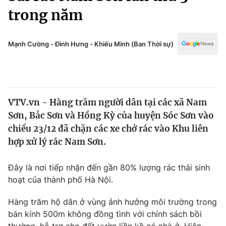
Chính trị
trong năm
Truyền hình
Văn hóa - Giải trí
Xã hội
Y tế
Mạnh Cường - Đình Hưng - Khiếu Minh (Ban Thời sự)
Đời sống
Pháp luật
Công nghệ
Giáo dục
Y tế
VTV.vn - Hàng trăm người dân tại các xã Nam
Sơn, Bắc Sơn và Hồng Kỳ của huyện Sóc Sơn vào
Thế giới
chiều 23/12 đã chặn các xe chở rác vào Khu liên
Tin tức
hợp xử lý rác Nam Sơn.
Kinh tế
Thế giới đó đây
Đây là nơi tiếp nhận đến gần 80% lượng rác thải sinh
Tài chính
Dữ liệu và đời sống
hoạt của thành phố Hà Nội.
Câu chuyện quốc tế
Thị trường
Hàng trăm hộ dân ở vùng ảnh hưởng môi trường trong
Truyền hình
Góc doanh nghiệp
bán kính 500m không đồng tình với chính sách bồi