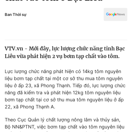
Chính trị
Truyền hình
Văn hóa - Giải trí
Ban Thời sự
Xã hội
Y tế
Đời sống
Pháp luật
Công nghệ
Giáo dục
VTV.vn - Mới đây, lực lượng chức năng tỉnh Bạc
Y tế
Liêu vừa phát hiện 2 vụ bơm tạp chất vào tôm.
Thế giới
Lực lượng chức năng phát hiện có 14kg tôm nguyên
liệu bơm tạp chất tại một cơ sở thu mua tôm nguyên
Tin tức
liệu ở ấp 23, xã Phong Thạnh. Tiếp đó, lực lượng chức
Kinh tế
năng đã kiểm tra và phát hiện 12kg tôm nguyên liệu
Thế giới đó đây
Tài chính
bơm tạp chất tại cơ sở thu mua tôm nguyên liệu ở ấp
Dữ liệu và đời sống
Câu chuyện quốc tế
22, xã Phong Thạnh A.
Thị trường
Theo Cục Quản lý chất lượng nông lâm và thủy sản,
Truyền hình
Góc doanh nghiệp
Bộ NN&PTNT, việc bơm tạp chất vào tôm nguyên liệu