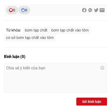
0
0
THỜI BÁO VTV
Từ khóa:
bơm tạp chất
bơm tạp chất vào tôm
cơ sở bơm tạp chất vào tôm
Theo dõi báo trên
Bình luận
(
0
)
Cơ quan chủ quản:
Đài Truyền hình Việt Nam
Cơ quan báo chí:
Thời báo VTV
Giấy phép hoạt động báo in và báo điện tử số 483/GP-BTTTT
cấp ngày 29/12/2023
Tổng Biên tập:
Vũ Thanh Thủy
Phó Tổng Biên tập:
Nguyễn Thị Mỹ Hạnh, Phạm Quốc Thắng,
Nguyễn Trọng Ninh
Gửi bình luận
Tổng đài VTV:
024.38 355 931 - 024.38 355 932