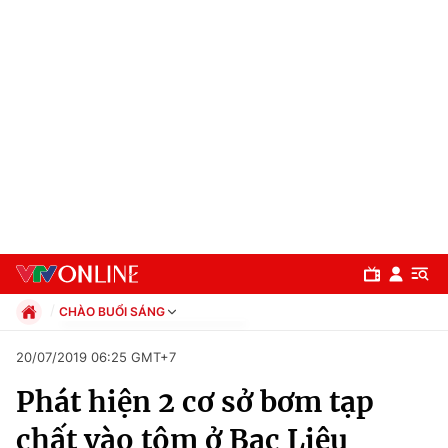
CHÀO BUỔI SÁNG
Chính trị
20/07/2019 06:25 GMT+7
Xã hội
Phát hiện 2 cơ sở bơm tạp
Pháp luật
Chuyên mục
Kinh tế
chất vào tôm ở Bạc Liêu
Thể thao