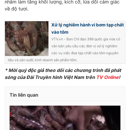
Phim VTV
nhằm làm tăng khối lượng, kích cỡ, lừa dối cảm giác
Giải trí
về độ tươi.
Hậu trường
Điện ảnh
Đời sống
Nhân vật
Xử lý nghiêm hành vi bơm tạp chất
Âm nhạc
vào tôm
Du lịch
Khán giả
Giáo dục
VTV.vn - Ban Chỉ đạo 389 quốc gia vừa có
Sao
Làm đẹp
văn bản yêu cầu các đơn vị xử lý nghiêm
Giải sao mai
Tuyển sinh
các vụ việc đưa tạp chất vào tôm nguyên
Công nghệ
Chất lượng cuộc sống
liệu và sản xuất, kinh doanh sản phẩm tôm.
Học trực tuyến
Hitech Công nghệ tương lai
* Mời quý độc giả theo dõi các chương trình đã phát
Giao lưu trực tuyến
sóng của Đài Truyền hình Việt Nam trên
TV Online
!
Sản phẩm
Lịch phát sóng
Thị trường
Tin liên quan
Tư vấn
Chuyên mục khác
Emagazine
Podcast