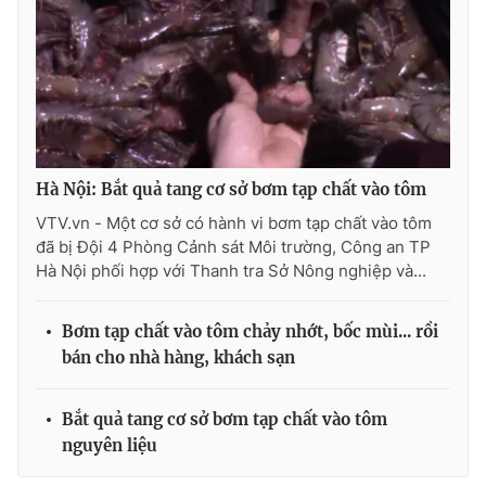
Photo
Infographic
Video
Shorts video
VTV Money
VTV Thể thao
Hà Nội: Bắt quả tang cơ sở bơm tạp chất vào tôm
VTV.vn - Một cơ sở có hành vi bơm tạp chất vào tôm
VTV Sức khoẻ
Bất động sản
đã bị Đội 4 Phòng Cảnh sát Môi trường, Công an TP
Hà Nội phối hợp với Thanh tra Sở Nông nghiệp và...
Thị trường 24h
Tấm lòng Việt
Bơm tạp chất vào tôm chảy nhớt, bốc mùi... rồi
VTV4
Vươn mình bằng AI
bán cho nhà hàng, khách sạn
VTV9
VTV8
Bắt quả tang cơ sở bơm tạp chất vào tôm
nguyên liệu
Liên hệ tòa soạn
English