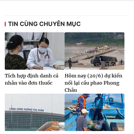
Ðiện thoại Thời báo VTV:
024.66 897 897
Email:
toasoan@vtv.vn
Liên hệ quảng cáo:
024-7300.7108
TIN CÙNG CHUYÊN MỤC
Tích hợp định danh cá
Hôm nay (20/6) dự kiến
nhân vào đơn thuốc
nối lại cầu phao Phong
Châu
® Cấm sao chép dưới mọi hình thức nếu không có sự chấp
thuận bằng văn bản. Ghi rõ nguồn VTV.vn khi phát hành lại
thông tin từ website này.