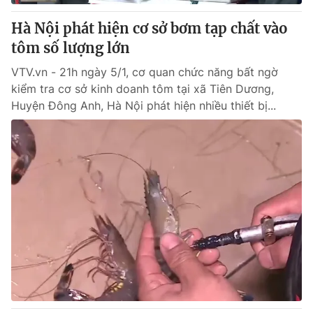
Hà Nội phát hiện cơ sở bơm tạp chất vào
® Cấm sao chép dưới mọi hình thức nếu không có sự chấp
tôm số lượng lớn
thuận bằng văn bản. Ghi rõ nguồn VTV.vn khi phát hành lại
thông tin từ website này.
VTV.vn - 21h ngày 5/1, cơ quan chức năng bất ngờ
kiểm tra cơ sở kinh doanh tôm tại xã Tiên Dương,
Huyện Đông Anh, Hà Nội phát hiện nhiều thiết bị...