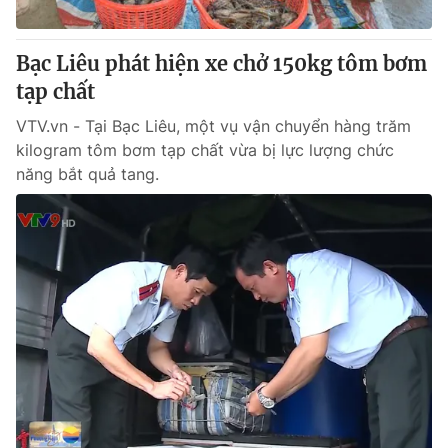
Giấy phép hoạt động báo in và báo điện tử số 483/GP-BTTTT
cấp ngày 29/12/2023
Bạc Liêu phát hiện xe chở 150kg tôm bơm
Tổng Biên tập:
Vũ Thanh Thủy
tạp chất
Phó Tổng Biên tập:
Nguyễn Thị Mỹ Hạnh, Phạm Quốc Thắng,
Nguyễn Trọng Ninh
VTV.vn - Tại Bạc Liêu, một vụ vận chuyển hàng trăm
Tổng đài VTV:
024.38 355 931 - 024.38 355 932
kilogram tôm bơm tạp chất vừa bị lực lượng chức
Ðiện thoại Thời báo VTV:
024.66 897 897
năng bắt quả tang.
Email:
toasoan@vtv.vn
Liên hệ quảng cáo:
024-7300.7108