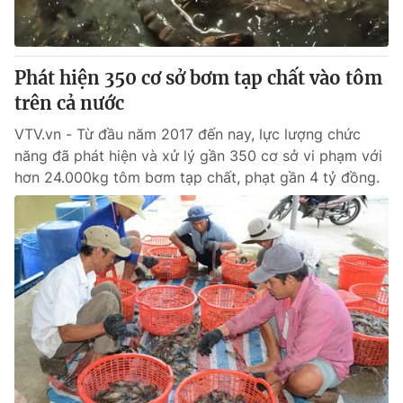
Thị trường 24h
Tấm lòng Việt
VTV4
Vươn mình bằng AI
Phát hiện 350 cơ sở bơm tạp chất vào tôm
trên cả nước
VTV9
VTV8
VTV.vn - Từ đầu năm 2017 đến nay, lực lượng chức
năng đã phát hiện và xử lý gần 350 cơ sở vi phạm với
Liên hệ tòa soạn
English
hơn 24.000kg tôm bơm tạp chất, phạt gần 4 tỷ đồng.
THỜI BÁO VTV
Theo dõi báo trên
Cơ quan chủ quản:
Đài Truyền hình Việt Nam
Cơ quan báo chí:
Thời báo VTV