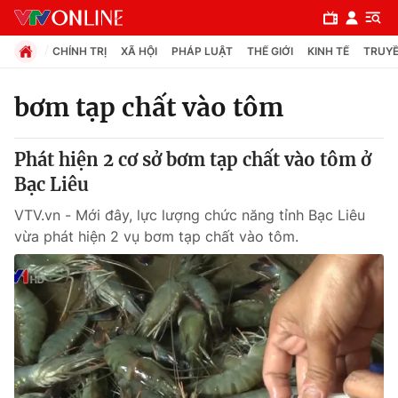
CHÍNH TRỊ
XÃ HỘI
PHÁP LUẬT
THẾ GIỚI
KINH TẾ
TRUYỀ
bơm tạp chất vào tôm
Chuyên mục
Phát hiện 2 cơ sở bơm tạp chất vào tôm ở
Chính trị
Bạc Liêu
VTV.vn - Mới đây, lực lượng chức năng tỉnh Bạc Liêu
Xã hội
vừa phát hiện 2 vụ bơm tạp chất vào tôm.
Pháp luật
Y tế
Thế giới