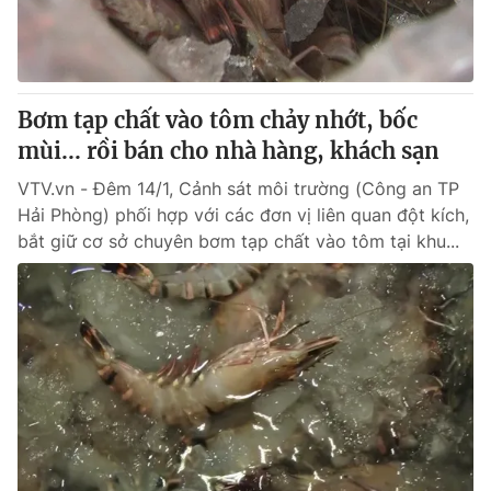
Giao lưu trực tuyến
Sản phẩm
Lịch phát sóng
Thị trường
Tư vấn
Bơm tạp chất vào tôm chảy nhớt, bốc
Chuyên mục khác
mùi... rồi bán cho nhà hàng, khách sạn
Emagazine
Podcast
VTV.vn - Đêm 14/1, Cảnh sát môi trường (Công an TP
Hải Phòng) phối hợp với các đơn vị liên quan đột kích,
bắt giữ cơ sở chuyên bơm tạp chất vào tôm tại khu...
Photo
Infographic
Video
Shorts video
VTV Money
VTV Thể thao
VTV Sức khoẻ
Bất động sản