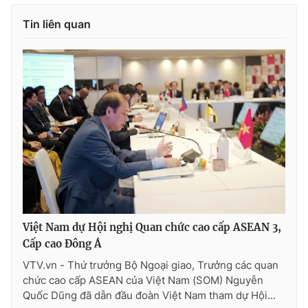
Photo
Infographic
Tin liên quan
Video
Shorts video
VTV Money
VTV Thể thao
VTV Sức khoẻ
Bất động sản
Thị trường 24h
Tấm lòng Việt
VTV4
Vươn mình bằng AI
Việt Nam dự Hội nghị Quan chức cao cấp ASEAN 3,
Cấp cao Đông Á
VTV9
VTV8
VTV.vn - Thứ trưởng Bộ Ngoại giao, Trưởng các quan
chức cao cấp ASEAN của Việt Nam (SOM) Nguyễn
Quốc Dũng đã dẫn đầu đoàn Việt Nam tham dự Hội...
Liên hệ tòa soạn
English