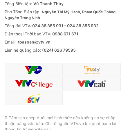
Tổng Biên tập:
Vũ Thanh Thủy
Phó Tổng Biên tập:
Nguyễn Thị Mỹ Hạnh, Phạm Quốc Thắng,
Nguyễn Trọng Ninh
Tổng đài VTV:
024.38 355 931 - 024.38 355 932
Ðiện thoại Thời báo VTV:
0988 671 671
Email:
toasoan@vtv.vn
Liên hệ quảng cáo:
(024) 626 79595
® Cấm sao chép dưới mọi hình thức nếu không có sự chấp
thuận bằng văn bản. Ghi rõ nguồn VTV.vn khi phát hành lại
thông tin từ website này.