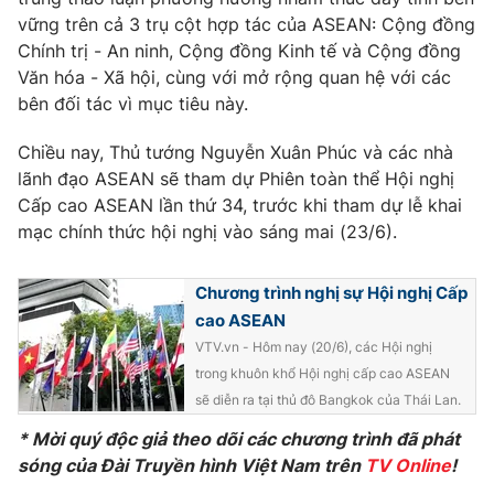
Phim VTV
Giải trí
vững trên cả 3 trụ cột hợp tác của ASEAN: Cộng đồng
Hậu trường
Chính trị - An ninh, Cộng đồng Kinh tế và Cộng đồng
Điện ảnh
Văn hóa - Xã hội, cùng với mở rộng quan hệ với các
Đời sống
Nhân vật
bên đối tác vì mục tiêu này.
Âm nhạc
Du lịch
Khán giả
Giáo dục
Chiều nay, Thủ tướng Nguyễn Xuân Phúc và các nhà
Sao
Làm đẹp
lãnh đạo ASEAN sẽ tham dự Phiên toàn thể Hội nghị
Giải sao mai
Tuyển sinh
Cấp cao ASEAN lần thứ 34, trước khi tham dự lễ khai
Công nghệ
Chất lượng cuộc sống
mạc chính thức hội nghị vào sáng mai (23/6).
Học trực tuyến
Hitech Công nghệ tương lai
Giao lưu trực tuyến
Chương trình nghị sự Hội nghị Cấp
Sản phẩm
cao ASEAN
Lịch phát sóng
Thị trường
VTV.vn - Hôm nay (20/6), các Hội nghị
trong khuôn khổ Hội nghị cấp cao ASEAN
Tư vấn
sẽ diễn ra tại thủ đô Bangkok của Thái Lan.
Chuyên mục khác
* Mời quý độc giả theo dõi các chương trình đã phát
Emagazine
sóng của Đài Truyền hình Việt Nam trên
Podcast
TV Online
!