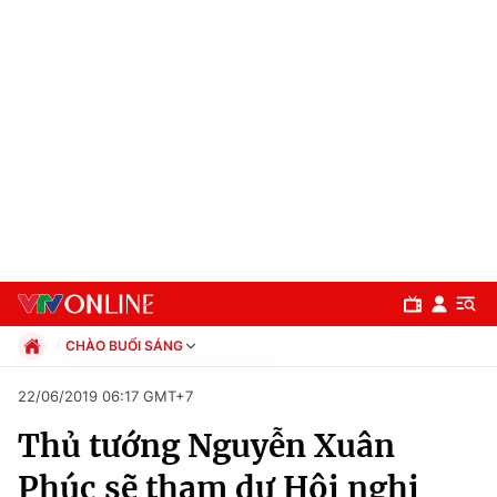
CHÀO BUỔI SÁNG
Chính trị
22/06/2019 06:17 GMT+7
Xã hội
Thủ tướng Nguyễn Xuân
Pháp luật
Chuyên mục
Kinh tế
Phúc sẽ tham dự Hội nghị
Thể thao