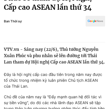
Chính trị
Cấp cao ASEAN lần thứ 34
Truyền hình
Văn hóa - Giải trí
Xã hội
Y tế
Ban Thời sự
Đời sống
Pháp luật
Công nghệ
Giáo dục
Y tế
VTV.vn - Sáng nay (22/6), Thủ tướng Nguyễn
Xuân Phúc và phu nhân sẽ lên đường tới Thái
Thế giới
Lan tham dự Hội nghị Cấp cao ASEAN lần thứ 34.
Tin tức
Kinh tế
Đây là hội nghị cấp cao đầu tiên trong năm nay được
Thế giới đó đây
tổ chức trong nhiệm kỳ luân phiên Chủ tịch ASEAN
Tài chính
Dữ liệu và đời sống
của Thái Lan.
Câu chuyện quốc tế
Thị trường
Chủ đề của năm nay là "Đẩy mạnh quan hệ đối tác vì
Truyền hình
Góc doanh nghiệp
sự bền vững", do đó các nhà lãnh đạo ASEAN sẽ tập
trung thảo luận phương hướng nhằm thúc đẩy tính bền