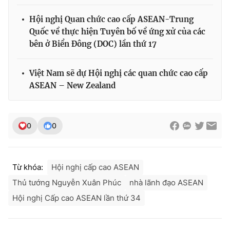
Hội nghị Quan chức cao cấp ASEAN-Trung
Quốc về thực hiện Tuyên bố về ứng xử của các
bên ở Biển Đông (DOC) lần thứ 17
THỜI BÁO VTV
Việt Nam sẽ dự Hội nghị các quan chức cao cấp
ASEAN – New Zealand
Theo dõi báo trên
0
0
Cơ quan chủ quản:
Đài Truyền hình Việt Nam
Cơ quan báo chí:
Thời báo VTV
Giấy phép hoạt động báo in và báo điện tử số 483/GP-BTTTT
Từ khóa:
Hội nghị cấp cao ASEAN
cấp ngày 29/12/2023
Thủ tướng Nguyễn Xuân Phúc
nhà lãnh đạo ASEAN
Tổng Biên tập:
Vũ Thanh Thủy
Phó Tổng Biên tập:
Nguyễn Thị Mỹ Hạnh, Phạm Quốc Thắng,
Hội nghị Cấp cao ASEAN lần thứ 34
Nguyễn Trọng Ninh
Tổng đài VTV:
024.38 355 931 - 024.38 355 932