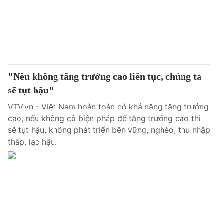
Tin tức
Kinh tế
Thế giới đó đây
Tài chính
Dữ liệu và đời sống
Câu chuyện quốc tế
Thị trường
"Nếu không tăng trưởng cao liên tục, chúng ta
Truyền hình
Góc doanh nghiệp
sẽ tụt hậu"
Phim VTV
Giải trí
VTV.vn - Việt Nam hoàn toàn có khả năng tăng trưởng
Hậu trường
cao, nếu không có biện pháp để tăng trưởng cao thì
Điện ảnh
sẽ tụt hậu, không phát triển bền vững, nghèo, thu nhập
Đời sống
Nhân vật
thấp, lạc hậu.
Âm nhạc
Du lịch
Khán giả
Giáo dục
Sao
Làm đẹp
Giải sao mai
Tuyển sinh
Công nghệ
Chất lượng cuộc sống
Học trực tuyến
Hitech Công nghệ tương lai