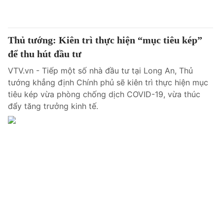
® Cấm sao chép dưới mọi hình thức nếu không có sự chấp
thuận bằng văn bản. Ghi rõ nguồn VTV.vn khi phát hành lại
Thủ tướng: Kiên trì thực hiện “mục tiêu kép”
thông tin từ website này.
để thu hút đầu tư
VTV.vn - Tiếp một số nhà đầu tư tại Long An, Thủ
tướng khẳng định Chính phủ sẽ kiên trì thực hiện mục
tiêu kép vừa phòng chống dịch COVID-19, vừa thúc
đẩy tăng trưởng kinh tế.