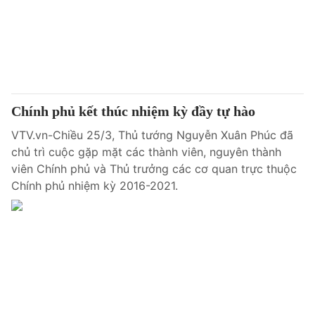
Giao lưu trực tuyến
Sản phẩm
Lịch phát sóng
Thị trường
Tư vấn
Chuyên mục khác
Chính phủ kết thúc nhiệm kỳ đầy tự hào
Emagazine
Podcast
VTV.vn-Chiều 25/3, Thủ tướng Nguyễn Xuân Phúc đã
chủ trì cuộc gặp mặt các thành viên, nguyên thành
Photo
Infographic
viên Chính phủ và Thủ trưởng các cơ quan trực thuộc
Chính phủ nhiệm kỳ 2016-2021.
Video
Shorts video
VTV Money
VTV Thể thao
VTV Sức khoẻ
Bất động sản