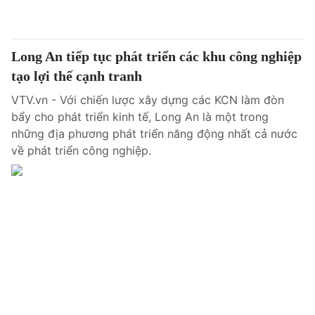
Giấy phép hoạt động báo in và báo điện tử số 483/GP-BTTTT
cấp ngày 29/12/2023
Tổng Biên tập:
Vũ Thanh Thủy
Long An tiếp tục phát triển các khu công nghiệp
Phó Tổng Biên tập:
Nguyễn Thị Mỹ Hạnh, Phạm Quốc Thắng,
tạo lợi thế cạnh tranh
Nguyễn Trọng Ninh
Tổng đài VTV:
024.38 355 931 - 024.38 355 932
VTV.vn - Với chiến lược xây dựng các KCN làm đòn
bẩy cho phát triển kinh tế, Long An là một trong
Ðiện thoại Thời báo VTV:
024.66 897 897
những địa phương phát triển năng động nhất cả nước
Email:
toasoan@vtv.vn
về phát triển công nghiệp.
Liên hệ quảng cáo:
024-7300.7108