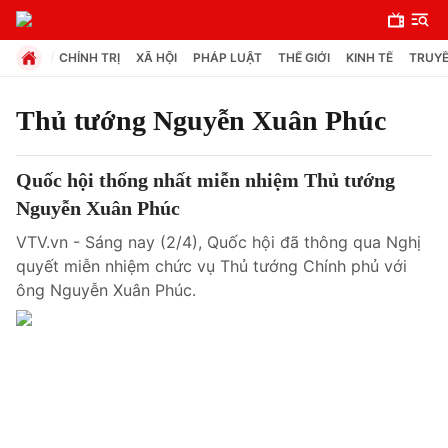
CHÍNH TRỊ
XÃ HỘI
PHÁP LUẬT
THẾ GIỚI
KINH TẾ
TRUYỀ
Thủ tướng Nguyễn Xuân Phúc
Chuyên mục
Quốc hội thống nhất miễn nhiệm Thủ tướng
Chính trị
Nguyễn Xuân Phúc
VTV.vn - Sáng nay (2/4), Quốc hội đã thông qua Nghị
Xã hội
quyết miễn nhiệm chức vụ Thủ tướng Chính phủ với
ông Nguyễn Xuân Phúc.
Pháp luật
Y tế
Thế giới