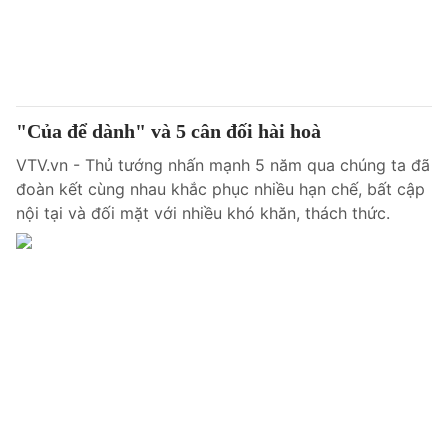
Thị trường 24h
Tấm lòng Việt
VTV4
Vươn mình bằng AI
VTV9
VTV8
"Của để dành" và 5 cân đối hài hoà
VTV.vn - Thủ tướng nhấn mạnh 5 năm qua chúng ta đã
Liên hệ tòa soạn
English
đoàn kết cùng nhau khắc phục nhiều hạn chế, bất cập
nội tại và đối mặt với nhiều khó khăn, thách thức.
THỜI BÁO VTV
Theo dõi báo trên
Cơ quan chủ quản:
Đài Truyền hình Việt Nam
Cơ quan báo chí:
Thời báo VTV