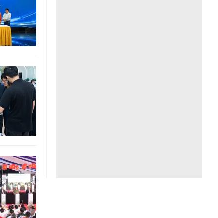
Liên hệ toà soạn
hệ tương lai