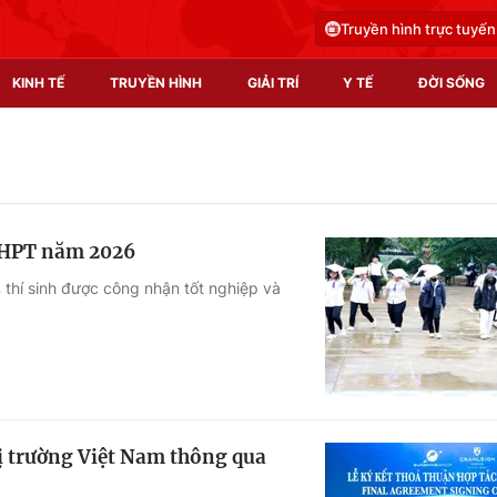
Truyền hình trực tuyến
KINH TẾ
TRUYỀN HÌNH
GIẢI TRÍ
Y TẾ
ĐỜI SỐNG
Pháp luật
Y tế
Truyền hình
Multimedia
 THPT năm 2026
Phim VTV
Video
thí sinh được công nhận tốt nghiệp và
Hậu trường
Shorts video
Nhân vật
Podcast
Khán giả
EMagazine
Giải sao mai
Photo
ị trường Việt Nam thông qua
Infographic