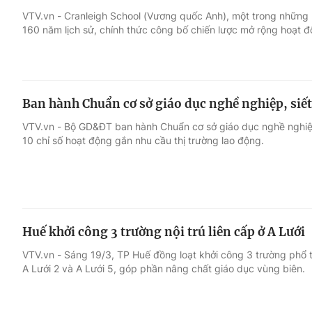
VTV.vn - Cranleigh School (Vương quốc Anh), một trong những 
160 năm lịch sử, chính thức công bố chiến lược mở rộng hoạt 
Giải trí
Đời sống
Điện ảnh
Du lịch
Ban hành Chuẩn cơ sở giáo dục nghề nghiệp, siết
Âm nhạc
Làm đẹp
VTV.vn - Bộ GD&ĐT ban hành Chuẩn cơ sở giáo dục nghề nghiệp
10 chỉ số hoạt động gắn nhu cầu thị trường lao động.
Sao
Chất lượng cuộc sốn
Huế khởi công 3 trường nội trú liên cấp ở A Lưới
VTV.vn - Sáng 19/3, TP Huế đồng loạt khởi công 3 trường phổ thô
A Lưới 2 và A Lưới 5, góp phần nâng chất giáo dục vùng biên.