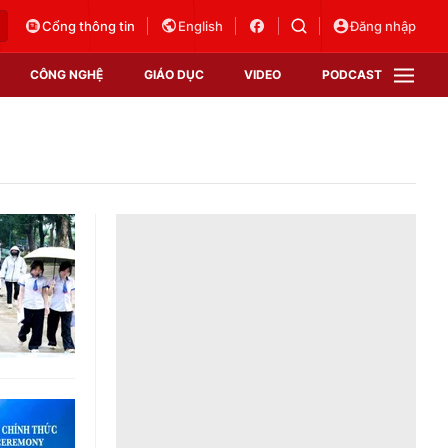
Cổng thông tin
English
Đăng nhập
CÔNG NGHỆ
GIÁO DỤC
VIDEO
PODCAST
VTV Money
VTV Thể thao
VTV Sức khoẻ
Bất động sản
Thị trường 24h
Tấm lòng Việt
Vươn mình bằng AI
VTV4
VTV8
VTV9
Lịch phát sóng
Giao lưu trực tuyến
Sự kiện