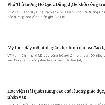
Phó Thủ tướng Hồ Quốc Dũng dự lễ khởi công trư
VTV.vn - Sáng 16/11, tại xã biên giới Ia Nan, Phó Thủ tướng C
các trường học vùng biên giới Gia Lai.
Mỹ thúc đẩy mô hình giáo dục bình dân và đào t
VTV.vn - Chính phủ Mỹ vừa công bố gói tài trợ trị giá 100 triệu
lao động và mở rộng đào tạo trí tuệ nhân tạo (AI).
Học viện Hải quân nâng cao chất lượng giáo dục,
nhân văn
VTV.vn - Chiều 7/11, tại tỉnh Khánh Hòa, Học viện Hải quân tổ