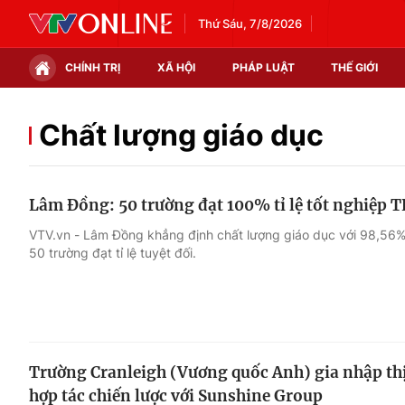
Thứ Sáu, 7/8/2026
CHÍNH TRỊ
XÃ HỘI
PHÁP LUẬT
THẾ GIỚI
Chính trị
Xã hội
Chất lượng giáo dục
Thế giới
Kinh tế
Lâm Đồng: 50 trường đạt 100% tỉ lệ tốt nghiệp
Tin tức
Tài chính
VTV.vn - Lâm Đồng khẳng định chất lượng giáo dục với 98,56% 
50 trường đạt tỉ lệ tuyệt đối.
Thế giới đó đây
Thị trường
Câu chuyện quốc tế
Góc doanh nghiệp
Dữ liệu và đời sống
Trường Cranleigh (Vương quốc Anh) gia nhập th
hợp tác chiến lược với Sunshine Group