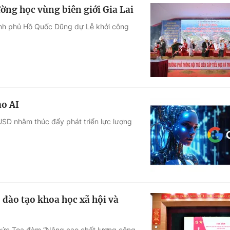
ờng học vùng biên giới Gia Lai
hính phủ Hồ Quốc Dũng dự Lễ khởi công
ạo AI
 USD nhằm thúc đẩy phát triển lực lượng
 đào tạo khoa học xã hội và
 chức Tọa đàm “Nâng cao chất lượng công