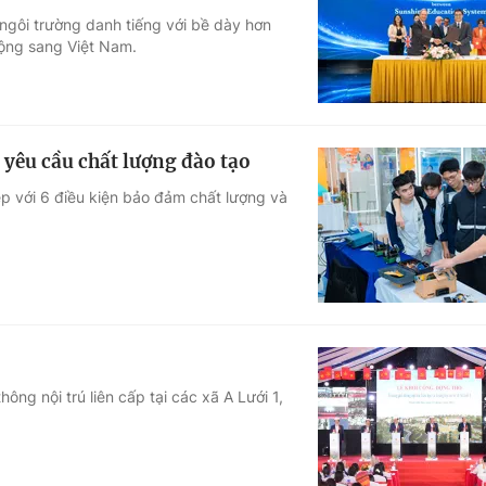
ngôi trường danh tiếng với bề dày hơn
Góc ảnh
động sang Việt Nam.
Giáo dục
Công nghệ
Tuyển sinh
Hitech Công ng
 yêu cầu chất lượng đào tạo
Học trực tuyến
Sản phẩm
 với 6 điều kiện bảo đảm chất lượng và
g
Thị trường
Tư vấn
ng nội trú liên cấp tại các xã A Lưới 1,