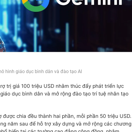
mô hình giáo dục bình dân và đào tạo AI
rợ trị giá 100 triệu USD nhằm thúc đẩy phát triển lực
giáo dục bình dân và mở rộng đào tạo trí tuệ nhân tạo
rợ được chia đều thành hai phần, mỗi phần 50 triệu USD.
ong năm sau để hỗ trợ xây dựng và mở rộng các chương
h phổ biến tại các trường cao đẳng cộng đồng, nhằm