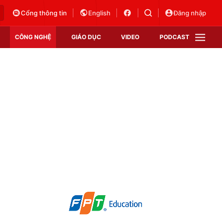
Cổng thông tin
English
Đăng nhập
CÔNG NGHỆ
GIÁO DỤC
VIDEO
PODCAST
VTV Money
VTV Thể thao
VTV Sức khoẻ
Bất động sản
Thị trường 24h
Tấm lòng Việt
Vươn mình bằng AI
VTV4
VTV8
VTV9
Lịch phát sóng
Giao lưu trực tuyến
Sự kiện