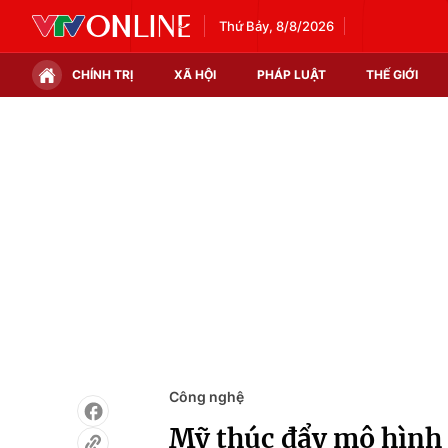
Thứ Bảy, 8/8/2026
CHÍNH TRỊ
XÃ HỘI
PHÁP LUẬT
THẾ GIỚI
Chính trị
Xã hội
Thế giới
Kinh tế
Tin tức
Tài chính
Thế giới đó đây
Thị trường
Câu chuyện quốc tế
Góc doanh nghiệp
Dữ liệu và đời sống
Công nghệ
Mỹ thúc đẩy mô hình 