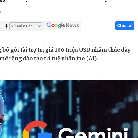
Góc ảnh
7
Chia sẻ
Giáo dục
Công nghệ
Tuyển sinh
Hitech Công ng
ố gói tài trợ trị giá 100 triệu USD nhằm thúc đẩy
Học trực tuyến
Sản phẩm
mở rộng đào tạo trí tuệ nhân tạo (AI).
g
Thị trường
Tư vấn