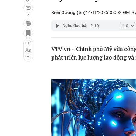
Kiên Dương (t/h)
14/11/2025 08:09 GMT+
0
2:19
Nghe đọc bài
Giải trí
Đời sống
Điện ảnh
Du lịch
VTV.vn - Chính phủ Mỹ vừa công b
Âm nhạc
Làm đẹp
phát triển lực lượng lao động và 
Sao
Chất lượng cuộc sốn