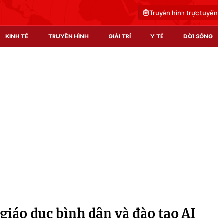
Truyền hình trực tuyến
KINH TẾ
TRUYỀN HÌNH
GIẢI TRÍ
Y TẾ
ĐỜI SỐNG
Pháp luật
Y tế
Truyền hình
Multimedia
Phim VTV
Video
Hậu trường
Shorts video
Nhân vật
Podcast
Khán giả
EMagazine
Giải sao mai
Photo
giáo dục bình dân và đào tạo AI
Infographic