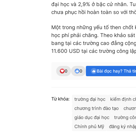
đại học và 2,9% ở bậc cử nhân. Tuy
chưa phục hồi hoàn toàn so với thờ
Một trong những yếu tố then chốt
học phí phải chăng. Theo khảo sát 
bang tại các trường cao đẳng cộn
11.600 USD tại các trường công lậ
0
0
Bài đọc hay? Thả t
Từ khóa:
trường đại học
kiểm định c
chương trình đào tạo
chươn
giáo dục đại học
trường cô
Chính phủ Mỹ
đăng ký nhậ