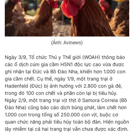
Phim VTV
Giải trí
Hậu trường
Điện ảnh
Đời sống
Nhân vật
Âm nhạc
Du lịch
Khán giả
Giáo dục
Sao
(Ảnh: Avinews)
Làm đẹp
Giải sao mai
Tuyển sinh
Ngày 3/9, Tổ chức Thú y Thế giới (WOAH) thông báo
Công nghệ
Chất lượng cuộc sống
các ổ dịch cúm gia cầm H5N1 độc lực cao vừa được
Học trực tuyến
Hitech Công nghệ tương lai
ghi nhận tại Đức và Bồ Đào Nha, khiến hơn 1.000 con
Giao lưu trực tuyến
gia cầm chết. Cụ thể, ngày 1/9, một trang trại ở
Sản phẩm
Hadenfeld (Đức) bị ảnh hưởng với 2.800 con gà đẻ,
Lịch phát sóng
trong đó 100 con chết và phần còn lại bị tiêu hủy.
Thị trường
Ngày 2/9, một trang trại vịt thịt ở Samora Correia (Bồ
Tư vấn
Đào Nha) cũng báo cáo dịch bùng phát, làm chết hơn
1.000 con trong tổng số 250.000 con vịt, buộc cơ
Chuyên mục khác
quan chức năng phải tiêu hủy toàn bộ đàn. Hiện nguồn
Emagazine
Podcast
lây nhiễm tại cả hai trang trại vẫn chưa được xác định.