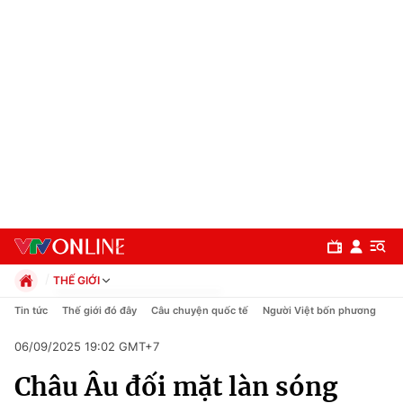
THẾ GIỚI
Chính trị
Tin tức
Thế giới đó đây
Câu chuyện quốc tế
Người Việt bốn phương
Xã hội
06/09/2025 19:02 GMT+7
Pháp luật
Chuyên mục
Kinh tế
Châu Âu đối mặt làn sóng
Thể thao