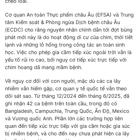
chéo loài.
Cơ quan An toàn Thực phẩm châu Âu (EFSA) và Trung
tâm Kiểm soát & Phòng ngừa Dịch bệnh châu Âu
(ECDC) cho rằng nguyên nhân chính dẫn tới đợt bùng
THỜI BÁO VTV
phát mới này là do hoạt động di cư của chim, thời tiết
lạnh và những lỗ hổng trong công tác an toàn sinh
học. Việc cho phép gia cầm tiếp xúc ngoài trời vẫn là
yếu tố rủi ro cao, bởi nguy cơ tiếp xúc trực tiếp với
Theo dõi báo trên
chim hoang dã mang mầm bệnh.
Cơ quan chủ quản:
Đài Truyền hình Việt Nam
Về nguy cơ đối với con người, mặc dù các ca lây
Cơ quan báo chí:
Thời báo VTV
nhiễm vẫn hiếm gặp, cơ quan y tế quốc tế vẫn theo
dõi sát sao. Từ tháng 12/2024 đến tháng 6/2025, đã
Giấy phép hoạt động báo in và báo điện tử số 483/GP-BTTTT
cấp ngày 29/12/2023
ghi nhận 42 ca bệnh trên toàn cầu, trong đó có
Bangladesh, Campuchia, Trung Quốc, Ấn Độ, Mexico
Tổng Biên tập:
Vũ Thanh Thủy
và Vương quốc Anh. Phần lớn các trường hợp liên
Phó Tổng Biên tập:
Nguyễn Thị Mỹ Hạnh, Phạm Quốc Thắng,
quan đến tiếp xúc trực tiếp với gia cầm hoặc gia súc
Nguyễn Trọng Ninh
bị nhiễm bệnh, và cho đến nay chưa phát hiện ca lây
Tổng đài VTV:
024.38 355 931 - 024.38 355 932