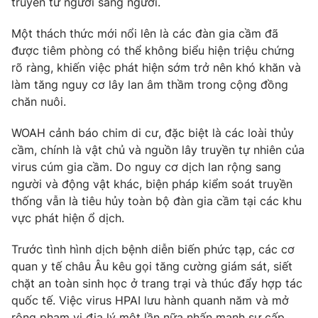
truyền từ người sang người.
Ðiện thoại Thời báo VTV:
024.66 897 897
Email:
toasoan@vtv.vn
Một thách thức mới nổi lên là các đàn gia cầm đã
Liên hệ quảng cáo:
024-7300.7108
được tiêm phòng có thể không biểu hiện triệu chứng
rõ ràng, khiến việc phát hiện sớm trở nên khó khăn và
làm tăng nguy cơ lây lan âm thầm trong cộng đồng
chăn nuôi.
WOAH cảnh báo chim di cư, đặc biệt là các loài thủy
cầm, chính là vật chủ và nguồn lây truyền tự nhiên của
virus cúm gia cầm. Do nguy cơ dịch lan rộng sang
người và động vật khác, biện pháp kiểm soát truyền
thống vẫn là tiêu hủy toàn bộ đàn gia cầm tại các khu
vực phát hiện ổ dịch.
® Cấm sao chép dưới mọi hình thức nếu không có sự chấp
Trước tình hình dịch bệnh diễn biến phức tạp, các cơ
thuận bằng văn bản. Ghi rõ nguồn VTV.vn khi phát hành lại
quan y tế châu Âu kêu gọi tăng cường giám sát, siết
thông tin từ website này.
chặt an toàn sinh học ở trang trại và thúc đẩy hợp tác
quốc tế. Việc virus HPAI lưu hành quanh năm và mở
rộng phạm vi địa lý một lần nữa nhấn mạnh sự cấp