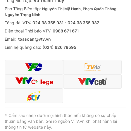
Tổng Biên tập:
Vũ Thanh Thủy
Phó Tổng Biên tập:
Nguyễn Thị Mỹ Hạnh, Phạm Quốc Thắng,
Nguyễn Trọng Ninh
Tổng đài VTV:
024.38 355 931 - 024.38 355 932
Ðiện thoại Thời báo VTV:
0988 671 671
Email:
toasoan@vtv.vn
Liên hệ quảng cáo:
(024) 626 79595
® Cấm sao chép dưới mọi hình thức nếu không có sự chấp
thuận bằng văn bản. Ghi rõ nguồn VTV.vn khi phát hành lại
thông tin từ website này.