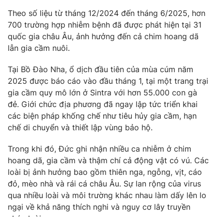
Theo số liệu từ tháng 12/2024 đến tháng 6/2025, hơn
Photo
Infographic
700 trường hợp nhiễm bệnh đã được phát hiện tại 31
quốc gia châu Âu, ảnh hưởng đến cả chim hoang dã
Video
Shorts video
lẫn gia cầm nuôi.
Tại Bồ Đào Nha, ổ dịch đầu tiên của mùa cúm năm
VTV Money
VTV Thể thao
2025 được báo cáo vào đầu tháng 1, tại một trang trại
gia cầm quy mô lớn ở Sintra với hơn 55.000 con gà
VTV Sức khoẻ
Bất động sản
đẻ. Giới chức địa phương đã ngay lập tức triển khai
các biện pháp khống chế như tiêu hủy gia cầm, hạn
chế di chuyển và thiết lập vùng bảo hộ.
Thị trường 24h
Tấm lòng Việt
Trong khi đó, Đức ghi nhận nhiều ca nhiễm ở chim
VTV4
Vươn mình bằng AI
hoang dã, gia cầm và thậm chí cả động vật có vú. Các
loài bị ảnh hưởng bao gồm thiên nga, ngỗng, vịt, cáo
đỏ, mèo nhà và rái cá châu Âu. Sự lan rộng của virus
VTV9
VTV8
qua nhiều loài và môi trường khác nhau làm dấy lên lo
ngại về khả năng thích nghi và nguy cơ lây truyền
Liên hệ tòa soạn
English