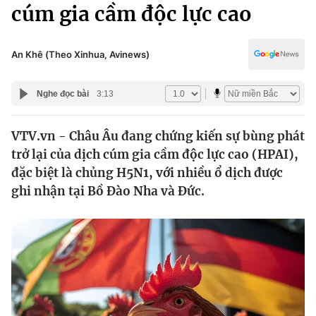
Chính trị
cúm gia cầm độc lực cao
Truyền hình
Văn hóa - Giải trí
Xã hội
Y tế
An Khê (Theo Xinhua, Avinews)
Đời sống
Pháp luật
Công nghệ
Nghe đọc bài
3:13
Giáo dục
Y tế
VTV.vn - Châu Âu đang chứng kiến sự bùng phát
trở lại của dịch cúm gia cầm độc lực cao (HPAI),
Thế giới
đặc biệt là chủng H5N1, với nhiều ổ dịch được
ghi nhận tại Bồ Đào Nha và Đức.
Tin tức
Kinh tế
Thế giới đó đây
Tài chính
Dữ liệu và đời sống
Câu chuyện quốc tế
Thị trường
Truyền hình
Góc doanh nghiệp