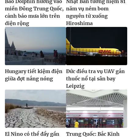
Bão Dolphin hướng vào
Nhật Bản tưởng niệm 81
miền Đông Trung Quốc,
năm vụ ném bom
cảnh báo mưa lớn trên
nguyên tử xuống
diện rộng
Hiroshima
Hungary tiết kiệm điện
Đức điều tra vụ UAV gắn
giữa đợt nắng nóng
thuốc nổ tại sân bay
Leipzig
El Nino có thể đẩy gần
Trung Quốc: Bắc Kinh