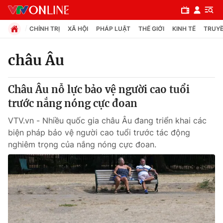
CHÍNH TRỊ
XÃ HỘI
PHÁP LUẬT
THẾ GIỚI
KINH TẾ
TRUYỀ
châu Âu
Chuyên mục
Châu Âu nỗ lực bảo vệ người cao tuổi
Chính trị
trước nắng nóng cực đoan
VTV.vn - Nhiều quốc gia châu Âu đang triển khai các
Xã hội
biện pháp bảo vệ người cao tuổi trước tác động
nghiêm trọng của nắng nóng cực đoan.
Pháp luật
Y tế
Thế giới