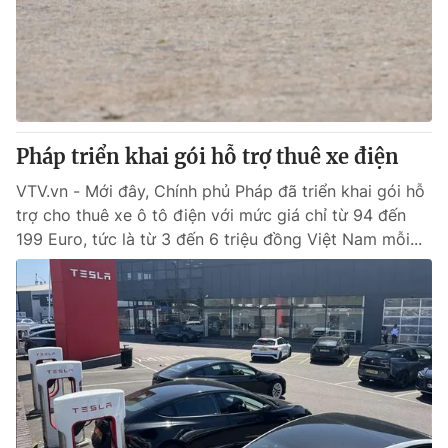
Tin tức
Kinh tế
Thế giới đó đây
Tài chính
Dữ liệu và đời sống
Câu chuyện quốc tế
Thị trường
Pháp triển khai gói hỗ trợ thuê xe điện
Truyền hình
Góc doanh nghiệp
VTV.vn - Mới đây, Chính phủ Pháp đã triển khai gói hỗ
Phim VTV
Giải trí
trợ cho thuê xe ô tô điện với mức giá chỉ từ 94 đến
Hậu trường
199 Euro, tức là từ 3 đến 6 triệu đồng Việt Nam mỗi...
Điện ảnh
Đời sống
Nhân vật
Âm nhạc
Du lịch
Khán giả
Giáo dục
Sao
Làm đẹp
Giải sao mai
Tuyển sinh
Công nghệ
Chất lượng cuộc sống
Học trực tuyến
Hitech Công nghệ tương lai