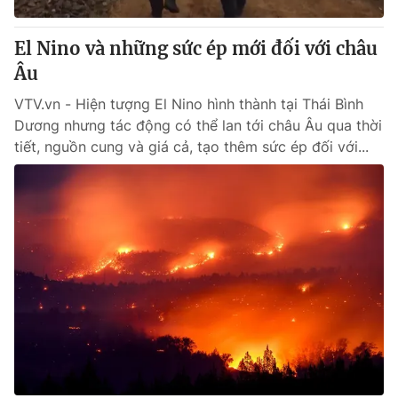
Thị trường 24h
Tấm lòng Việt
El Nino và những sức ép mới đối với châu
VTV4
Vươn mình bằng AI
Âu
VTV.vn - Hiện tượng El Nino hình thành tại Thái Bình
VTV9
VTV8
Dương nhưng tác động có thể lan tới châu Âu qua thời
tiết, nguồn cung và giá cả, tạo thêm sức ép đối với...
Liên hệ tòa soạn
English
THỜI BÁO VTV
Theo dõi báo trên
Cơ quan chủ quản:
Đài Truyền hình Việt Nam
Cơ quan báo chí:
Thời báo VTV