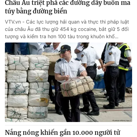
Châu Âu triệt phá các đường dây buôn ma
túy bằng đường biển
® Cấm sao chép dưới mọi hình thức nếu không có sự chấp
VTV.vn - Các lực lượng hải quan và thực thi pháp luật
thuận bằng văn bản. Ghi rõ nguồn VTV.vn khi phát hành lại
của châu Âu đã thu giữ 454 kg cocaine, bắt giữ 5 đối
thông tin từ website này.
tượng và kiểm tra hơn 100 tàu trong khuôn khổ...
Nắng nóng khiến gần 10.000 người tử