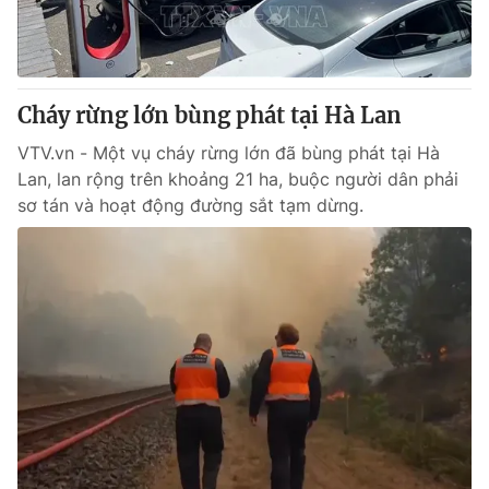
Giao lưu trực tuyến
Sản phẩm
Lịch phát sóng
Thị trường
Tư vấn
Cháy rừng lớn bùng phát tại Hà Lan
Chuyên mục khác
VTV.vn - Một vụ cháy rừng lớn đã bùng phát tại Hà
Lan, lan rộng trên khoảng 21 ha, buộc người dân phải
Emagazine
Podcast
sơ tán và hoạt động đường sắt tạm dừng.
Photo
Infographic
Video
Shorts video
VTV Money
VTV Thể thao
VTV Sức khoẻ
Bất động sản