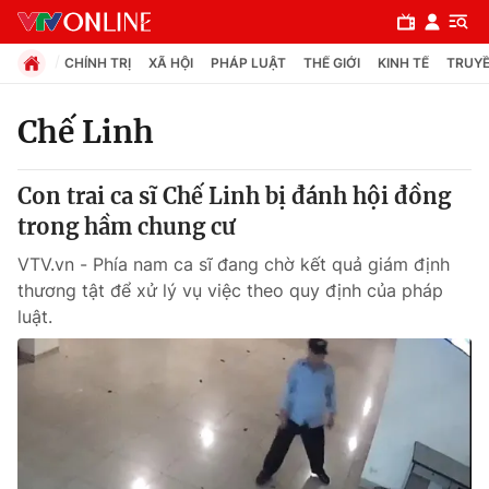
CHÍNH TRỊ
XÃ HỘI
PHÁP LUẬT
THẾ GIỚI
KINH TẾ
TRUYỀ
Chế Linh
Chuyên mục
Con trai ca sĩ Chế Linh bị đánh hội đồng
Chính trị
trong hầm chung cư
VTV.vn - Phía nam ca sĩ đang chờ kết quả giám định
Xã hội
thương tật để xử lý vụ việc theo quy định của pháp
luật.
Pháp luật
Y tế
Thế giới