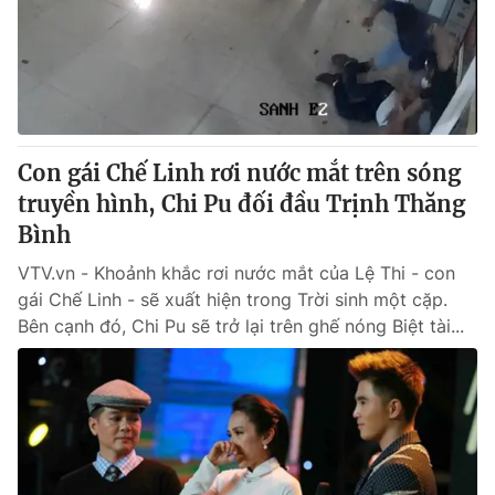
Tin tức
Kinh tế
Thế giới đó đây
Tài chính
Dữ liệu và đời sống
Câu chuyện quốc tế
Thị trường
Con gái Chế Linh rơi nước mắt trên sóng
Truyền hình
Góc doanh nghiệp
truyền hình, Chi Pu đối đầu Trịnh Thăng
Phim VTV
Bình
Giải trí
Hậu trường
VTV.vn - Khoảnh khắc rơi nước mắt của Lệ Thi - con
Điện ảnh
gái Chế Linh - sẽ xuất hiện trong Trời sinh một cặp.
Đời sống
Nhân vật
Bên cạnh đó, Chi Pu sẽ trở lại trên ghế nóng Biệt tài...
Âm nhạc
Du lịch
Khán giả
Giáo dục
Sao
Làm đẹp
Giải sao mai
Tuyển sinh
Công nghệ
Chất lượng cuộc sống
Học trực tuyến
Hitech Công nghệ tương lai