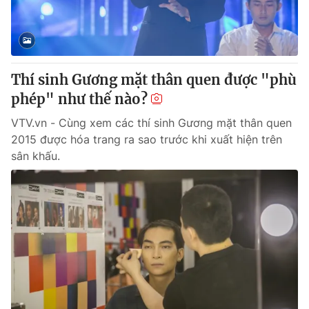
Cơ quan báo chí:
Thời báo VTV
Giấy phép hoạt động báo in và báo điện tử số 483/GP-BTTTT
cấp ngày 29/12/2023
Tổng Biên tập:
Vũ Thanh Thủy
Thí sinh Gương mặt thân quen được "phù
Phó Tổng Biên tập:
Nguyễn Thị Mỹ Hạnh, Phạm Quốc Thắng,
phép" như thế nào?
Nguyễn Trọng Ninh
Tổng đài VTV:
VTV.vn - Cùng xem các thí sinh Gương mặt thân quen
024.38 355 931 - 024.38 355 932
2015 được hóa trang ra sao trước khi xuất hiện trên
Ðiện thoại Thời báo VTV:
024.66 897 897
sân khấu.
Email:
toasoan@vtv.vn
Liên hệ quảng cáo:
024-7300.7108