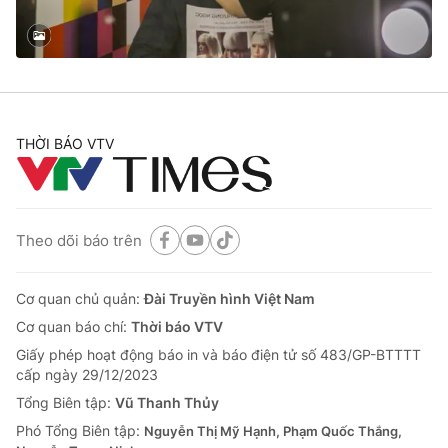
® Cấm sao chép dưới mọi hình thức nếu không có sự chấp
thuận bằng văn bản. Ghi rõ nguồn VTV.vn khi phát hành lại
thông tin từ website này.
THỜI BÁO VTV
Theo dõi báo trên
Cơ quan chủ quản:
Đài Truyền hình Việt Nam
Cơ quan báo chí:
Thời báo VTV
Giấy phép hoạt động báo in và báo điện tử số 483/GP-BTTTT
cấp ngày 29/12/2023
Tổng Biên tập:
Vũ Thanh Thủy
Phó Tổng Biên tập:
Nguyễn Thị Mỹ Hạnh, Phạm Quốc Thắng,