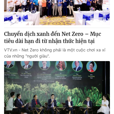
Giao lưu trực tuyến
Sản phẩm
Lịch phát sóng
Thị trường
Tư vấn
Chuyển dịch xanh đến Net Zero – Mục
Chuyên mục khác
tiêu dài hạn đi từ nhận thức hiện tại
Emagazine
Podcast
VTV.vn - Net Zero không phải là một cuộc chơi xa xỉ
của những "người giàu".
Photo
Infographic
Video
Shorts video
VTV Money
VTV Thể thao
VTV Sức khoẻ
Bất động sản