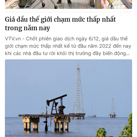
Giấy phép hoạt động báo in và báo điện tử số 483/GP-BTTTT
cấp ngày 29/12/2023
Giá dầu thế giới chạm mức thấp nhất
Tổng Biên tập:
Vũ Thanh Thủy
trong năm nay
Phó Tổng Biên tập:
Nguyễn Thị Mỹ Hạnh, Phạm Quốc Thắng,
Nguyễn Trọng Ninh
VTV.vn - Chốt phiên giao dịch ngày 6/12, giá dầu thế
Tổng đài VTV:
024.38 355 931 - 024.38 355 932
giới chạm mức thấp nhất kể từ đầu năm 2022 đến nay
Ðiện thoại Thời báo VTV:
024.66 897 897
khi các nhà đầu tư rời khỏi thị trường đầy biến động...
Email:
toasoan@vtv.vn
Liên hệ quảng cáo:
024-7300.7108