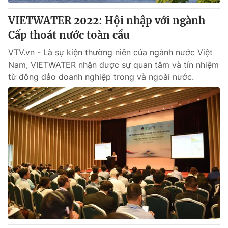
VIETWATER 2022: Hội nhập với ngành
® Cấm sao chép dưới mọi hình thức nếu không có sự chấp
Cấp thoát nước toàn cầu
thuận bằng văn bản. Ghi rõ nguồn VTV.vn khi phát hành lại
thông tin từ website này.
VTV.vn - Là sự kiện thường niên của ngành nước Việt
Nam, VIETWATER nhận được sự quan tâm và tín nhiệm
từ đông đảo doanh nghiệp trong và ngoài nước.