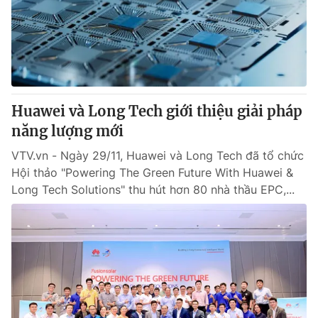
Tin tức
Kinh tế
Thế giới đó đây
Tài chính
Dữ liệu và đời sống
Câu chuyện quốc tế
Thị trường
Huawei và Long Tech giới thiệu giải pháp
Truyền hình
Góc doanh nghiệp
năng lượng mới
Phim VTV
Giải trí
VTV.vn - Ngày 29/11, Huawei và Long Tech đã tổ chức
Hậu trường
Hội thảo "Powering The Green Future With Huawei &
Điện ảnh
Long Tech Solutions" thu hút hơn 80 nhà thầu EPC,...
Đời sống
Nhân vật
Âm nhạc
Du lịch
Khán giả
Giáo dục
Sao
Làm đẹp
Giải sao mai
Tuyển sinh
Công nghệ
Chất lượng cuộc sống
Học trực tuyến
Hitech Công nghệ tương lai