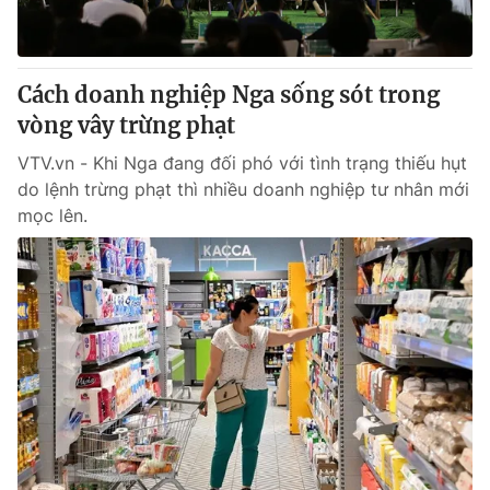
Thị trường 24h
Tấm lòng Việt
VTV4
Vươn mình bằng AI
Cách doanh nghiệp Nga sống sót trong
vòng vây trừng phạt
VTV9
VTV8
VTV.vn - Khi Nga đang đối phó với tình trạng thiếu hụt
do lệnh trừng phạt thì nhiều doanh nghiệp tư nhân mới
Liên hệ tòa soạn
English
mọc lên.
THỜI BÁO VTV
Theo dõi báo trên
Cơ quan chủ quản:
Đài Truyền hình Việt Nam
Cơ quan báo chí:
Thời báo VTV