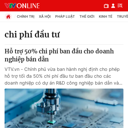
CHÍNH TRỊ
XÃ HỘI
PHÁP LUẬT
THẾ GIỚI
KINH TẾ
TRUYỀ
chi phí đầu tư
Chuyên mục
Hỗ trợ 50% chi phí ban đầu cho doanh
Chính trị
nghiệp bán dẫn
VTV.vn - Chính phủ vừa ban hành nghị định cho phép
Xã hội
hỗ trợ tối đa 50% chi phí đầu tư ban đầu cho các
doanh nghiệp có dự án R&D công nghiệp bán dẫn và...
Pháp luật
Y tế
Thế giới