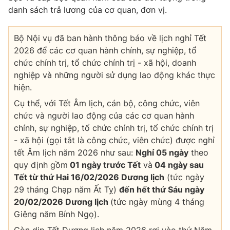
Ðiện thoại Thời báo VTV:
024.66 897 897
danh sách trả lương của cơ quan, đơn vị.
Email:
toasoan@vtv.vn
Liên hệ quảng cáo:
024-7300.7108
Bộ Nội vụ đã ban hành thông báo về lịch nghỉ Tết
2026 để các cơ quan hành chính, sự nghiệp, tổ
chức chính trị, tổ chức chính trị - xã hội, doanh
nghiệp và những người sử dụng lao động khác thực
hiện.
Cụ thể, với Tết Âm lịch, cán bộ, công chức, viên
chức và người lao động của các cơ quan hành
chính, sự nghiệp, tổ chức chính trị, tổ chức chính trị
- xã hội (gọi tắt là công chức, viên chức) được nghỉ
tết Âm lịch năm 2026 như sau:
Nghỉ 05 ngày
theo
quy định gồm
01 ngày trước Tết
và
04 ngày sau
Tết từ thứ Hai 16/02/2026 Dương lịch
(tức ngày
® Cấm sao chép dưới mọi hình thức nếu không có sự chấp
29 tháng Chạp năm Ất Tỵ)
đến hết thứ Sáu ngày
thuận bằng văn bản. Ghi rõ nguồn VTV.vn khi phát hành lại
thông tin từ website này.
20/02/2026 Dương lịch
(tức ngày mùng 4 tháng
Giêng năm Bính Ngọ).
Còn dịp Tết Dương lịch năm 2026 rơi vào thứ Năm,