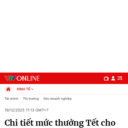
KINH TẾ
Chính trị
Tài chính
Thị trường
Góc doanh nghiệp
Xã hội
19/12/2025 11:13 GMT+7
Pháp luật
Chuyên mục
Kinh tế
Chi tiết mức thưởng Tết cho
Thể thao