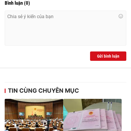
Bình luận
(
0
)
Gửi bình luận
TIN CÙNG CHUYÊN MỤC