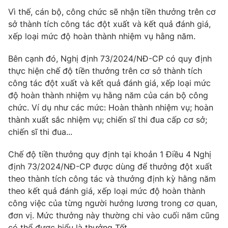
Vì thế, cán bộ, công chức sẽ nhận tiền thưởng trên cơ
Photo
Infographic
sở thành tích công tác đột xuất và kết quả đánh giá,
xếp loại mức độ hoàn thành nhiệm vụ hằng năm.
Video
Shorts video
Bên cạnh đó, Nghị định 73/2024/NĐ-CP có quy định
thực hiện chế độ tiền thưởng trên cơ sở thành tích
VTV Money
VTV Thể thao
công tác đột xuất và kết quả đánh giá, xếp loại mức
độ hoàn thành nhiệm vụ hằng năm của cán bộ công
VTV Sức khoẻ
Bất động sản
chức. Ví dụ như các mức: Hoàn thành nhiệm vụ; hoàn
thành xuất sắc nhiệm vụ; chiến sĩ thi đua cấp cơ sở;
chiến sĩ thi đua...
Thị trường 24h
Tấm lòng Việt
Chế độ tiền thưởng quy định tại khoản 1 Điều 4 Nghị
VTV4
Vươn mình bằng AI
định 73/2024/NĐ-CP được dùng để thưởng đột xuất
theo thành tích công tác và thưởng định kỳ hằng năm
theo kết quả đánh giá, xếp loại mức độ hoàn thành
VTV9
VTV8
công việc của từng người hưởng lương trong cơ quan,
đơn vị. Mức thưởng này thường chi vào cuối năm cũng
Liên hệ tòa soạn
English
có thể được hiểu là thưởng Tết.