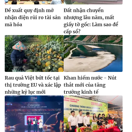
Ðề xuất quy định mở
Đất nhận chuyển
nhận diện rủi ro tài sản
nhượng lâu năm, mất
mã hóa
giấy tờ gốc: Làm sao để
cấp sổ?
Rau quả Việt bứt tốc tại
Khan hiếm nước - Nút
thị trường EU và xác lập
thắt mới của tăng
những kỷ lục mới
trưởng kinh tế