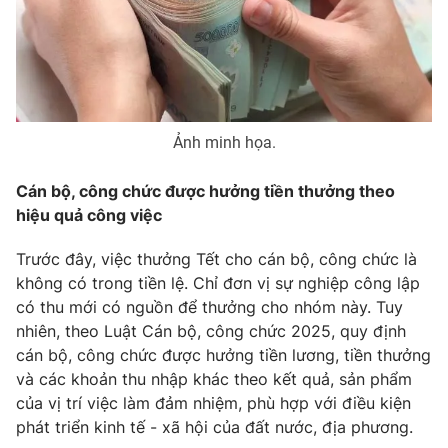
Phim VTV
Giải trí
Hậu trường
Điện ảnh
Đời sống
Nhân vật
Âm nhạc
Du lịch
Khán giả
Giáo dục
Ảnh minh họa.
Sao
Làm đẹp
Giải sao mai
Tuyển sinh
Cán bộ, công chức được hưởng tiền thưởng theo
Công nghệ
Chất lượng cuộc sống
hiệu quả công việc
Học trực tuyến
Hitech Công nghệ tương lai
Giao lưu trực tuyến
Trước đây, việc thưởng Tết cho cán bộ, công chức là
Sản phẩm
không có trong tiền lệ. Chỉ đơn vị sự nghiệp công lập
có thu mới có nguồn để thưởng cho nhóm này. Tuy
Lịch phát sóng
Thị trường
nhiên, theo Luật Cán bộ, công chức 2025, quy định
cán bộ, công chức được hưởng tiền lương, tiền thưởng
Tư vấn
và các khoản thu nhập khác theo kết quả, sản phẩm
Chuyên mục khác
của vị trí việc làm đảm nhiệm, phù hợp với điều kiện
Emagazine
Podcast
phát triển kinh tế - xã hội của đất nước, địa phương.