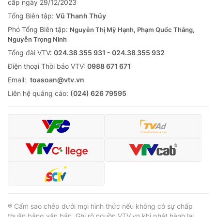
cấp ngày 29/12/2023
Tổng Biên tập:
Vũ Thanh Thủy
Phó Tổng Biên tập:
Nguyễn Thị Mỹ Hạnh, Phạm Quốc Thắng,
Nguyễn Trọng Ninh
Tổng đài VTV:
024.38 355 931 - 024.38 355 932
Ðiện thoại Thời báo VTV:
0988 671 671
Email:
toasoan@vtv.vn
Liên hệ quảng cáo:
(024) 626 79595
® Cấm sao chép dưới mọi hình thức nếu không có sự chấp
thuận bằng văn bản. Ghi rõ nguồn VTV.vn khi phát hành lại