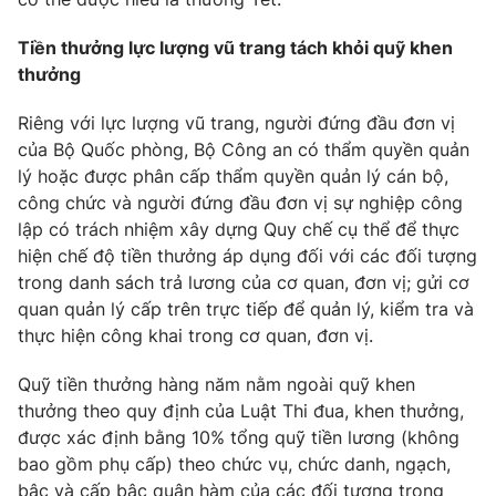
Tiền thưởng lực lượng vũ trang tách khỏi quỹ khen
thưởng
THỜI BÁO VTV
Riêng với lực lượng vũ trang, người đứng đầu đơn vị
của Bộ Quốc phòng, Bộ Công an có thẩm quyền quản
lý hoặc được phân cấp thẩm quyền quản lý cán bộ,
công chức và người đứng đầu đơn vị sự nghiệp công
Theo dõi báo trên
lập có trách nhiệm xây dựng Quy chế cụ thể để thực
hiện chế độ tiền thưởng áp dụng đối với các đối tượng
Cơ quan chủ quản:
Đài Truyền hình Việt Nam
trong danh sách trả lương của cơ quan, đơn vị; gửi cơ
quan quản lý cấp trên trực tiếp để quản lý, kiểm tra và
Cơ quan báo chí:
Thời báo VTV
thực hiện công khai trong cơ quan, đơn vị.
Giấy phép hoạt động báo in và báo điện tử số 483/GP-BTTTT
cấp ngày 29/12/2023
Quỹ tiền thưởng hàng năm nằm ngoài quỹ khen
Tổng Biên tập:
Vũ Thanh Thủy
thưởng theo quy định của Luật Thi đua, khen thưởng,
Phó Tổng Biên tập:
Nguyễn Thị Mỹ Hạnh, Phạm Quốc Thắng,
được xác định bằng 10% tổng quỹ tiền lương (không
Nguyễn Trọng Ninh
bao gồm phụ cấp) theo chức vụ, chức danh, ngạch,
Tổng đài VTV:
024.38 355 931 - 024.38 355 932
bậc và cấp bậc quân hàm của các đối tượng trong