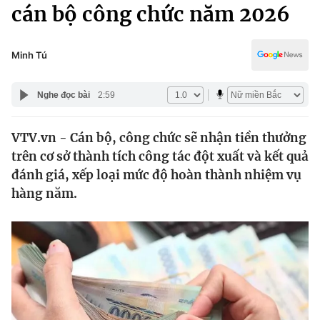
Chính trị
cán bộ công chức năm 2026
Truyền hình
Văn hóa - Giải trí
Xã hội
Y tế
Minh Tú
Đời sống
Pháp luật
Công nghệ
Nghe đọc bài
2:59
Giáo dục
Y tế
VTV.vn - Cán bộ, công chức sẽ nhận tiền thưởng
trên cơ sở thành tích công tác đột xuất và kết quả
Thế giới
đánh giá, xếp loại mức độ hoàn thành nhiệm vụ
hàng năm.
Tin tức
Kinh tế
Thế giới đó đây
Tài chính
Dữ liệu và đời sống
Câu chuyện quốc tế
Thị trường
Truyền hình
Góc doanh nghiệp