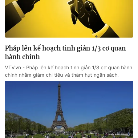
Tin tức
Kinh tế
Thế giới đó đây
Tài chính
Dữ liệu và đời sống
Câu chuyện quốc tế
Thị trường
Pháp lên kế hoạch tinh giản 1/3 cơ quan
Truyền hình
Góc doanh nghiệp
hành chính
Phim VTV
Giải trí
VTV.vn - Pháp lên kế hoạch tinh giản 1/3 cơ quan hành
Hậu trường
chính nhằm giảm chi tiêu và thâm hụt ngân sách.
Điện ảnh
Đời sống
Nhân vật
Âm nhạc
Du lịch
Khán giả
Giáo dục
Sao
Làm đẹp
Giải sao mai
Tuyển sinh
Công nghệ
Chất lượng cuộc sống
Học trực tuyến
Hitech Công nghệ tương lai