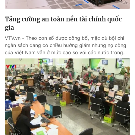
Giấy phép hoạt động báo in và báo điện tử số 483/GP-BTTTT
cấp ngày 29/12/2023
Tăng cường an toàn nền tài chính quốc
Tổng Biên tập:
Vũ Thanh Thủy
gia
Phó Tổng Biên tập:
Nguyễn Thị Mỹ Hạnh, Phạm Quốc Thắng,
Nguyễn Trọng Ninh
VTV.vn - Theo con số được công bố, mặc dù bội chi
Tổng đài VTV:
024.38 355 931 - 024.38 355 932
ngân sách đang có chiều hướng giảm nhưng nợ công
Ðiện thoại Thời báo VTV:
024.66 897 897
của Việt Nam vẫn ở mức cao so với các nước trong...
Email:
toasoan@vtv.vn
Liên hệ quảng cáo:
024-7300.7108