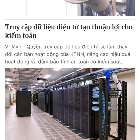
Thị trường 24h
Tấm lòng Việt
VTV4
Vươn mình bằng AI
Truy cập dữ liệu điện tử tạo thuận lợi cho
kiểm toán
VTV9
VTV8
VTV.vn - Quyền truy cập dữ liệu điện tử sẽ làm thay
đổi căn bản hoạt động của KTNN, nâng cao hiệu quả
Liên hệ tòa soạn
English
hoạt động và đảm bảo tính an toàn có kiểm soát...
THỜI BÁO VTV
Theo dõi báo trên
Cơ quan chủ quản:
Đài Truyền hình Việt Nam
Cơ quan báo chí:
Thời báo VTV