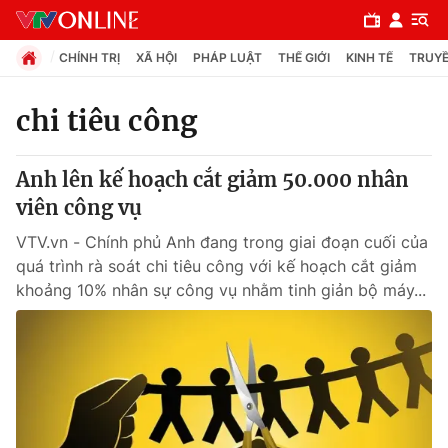
CHÍNH TRỊ
XÃ HỘI
PHÁP LUẬT
THẾ GIỚI
KINH TẾ
TRUYỀ
chi tiêu công
Chuyên mục
Anh lên kế hoạch cắt giảm 50.000 nhân
Chính trị
viên công vụ
VTV.vn - Chính phủ Anh đang trong giai đoạn cuối của
Xã hội
quá trình rà soát chi tiêu công với kế hoạch cắt giảm
khoảng 10% nhân sự công vụ nhằm tinh giản bộ máy...
Pháp luật
Y tế
Thế giới