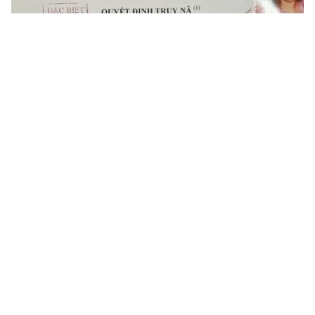
Tin mới
Video
Live
Emagazine
Trang chủ
Mất tiền tỷ vì chiêu lừa tham gia cuộc thi
"Duyên dáng áo dài" mạo danh VTV
VTV.vn - Nhóm đối tượng lừa đảo mạo danh VTV tổ
chức cuộc thi "Duyên dáng áo dài Việt Nam 2023" sau
đó yêu cầu người tham gia phải hoàn thành các...