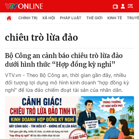
CHÍNH TRỊ
XÃ HỘI
PHÁP LUẬT
THẾ GIỚI
KINH TẾ
TRUYỀ
chiêu trò lừa đảo
Chuyên mục
Bộ Công an cảnh báo chiêu trò lừa đảo
Chính trị
dưới hình thức “Hợp đồng kỳ nghỉ”
VTV.vn - Theo Bộ Công an, thời gian gần đây, nhiều
Xã hội
đối tượng lợi dụng mô hình kinh doanh “hợp đồng kỳ
nghỉ” để lừa đảo chiếm đoạt tài sản của nhân dân.
Pháp luật
Y tế
Thế giới