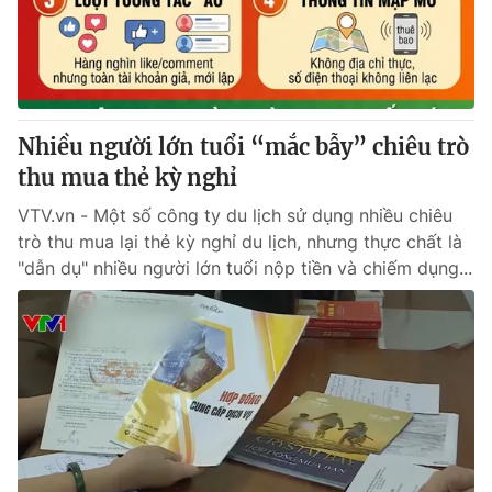
Giao lưu trực tuyến
Sản phẩm
Lịch phát sóng
Thị trường
Tư vấn
Nhiều người lớn tuổi “mắc bẫy” chiêu trò
Chuyên mục khác
thu mua thẻ kỳ nghỉ
Emagazine
Podcast
VTV.vn - Một số công ty du lịch sử dụng nhiều chiêu
trò thu mua lại thẻ kỳ nghỉ du lịch, nhưng thực chất là
Photo
Infographic
"dẫn dụ" nhiều người lớn tuổi nộp tiền và chiếm dụng...
Video
Shorts video
VTV Money
VTV Thể thao
VTV Sức khoẻ
Bất động sản