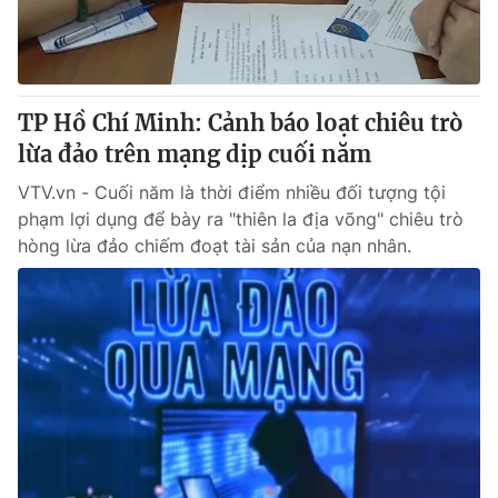
Thị trường 24h
Tấm lòng Việt
VTV4
Vươn mình bằng AI
TP Hồ Chí Minh: Cảnh báo loạt chiêu trò
VTV9
VTV8
lừa đảo trên mạng dịp cuối năm
VTV.vn - Cuối năm là thời điểm nhiều đối tượng tội
Liên hệ tòa soạn
English
phạm lợi dụng để bày ra "thiên la địa võng" chiêu trò
hòng lừa đảo chiếm đoạt tài sản của nạn nhân.
THỜI BÁO VTV
Theo dõi báo trên
Cơ quan chủ quản:
Đài Truyền hình Việt Nam
Cơ quan báo chí:
Thời báo VTV