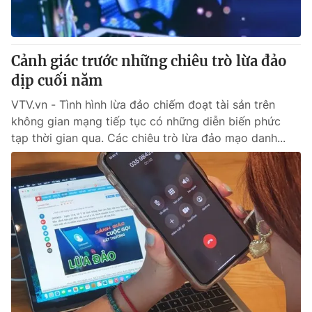
Giấy phép hoạt động báo in và báo điện tử số 483/GP-BTTTT
cấp ngày 29/12/2023
Tổng Biên tập:
Vũ Thanh Thủy
Cảnh giác trước những chiêu trò lừa đảo
Phó Tổng Biên tập:
Nguyễn Thị Mỹ Hạnh, Phạm Quốc Thắng,
dịp cuối năm
Nguyễn Trọng Ninh
Tổng đài VTV:
024.38 355 931 - 024.38 355 932
VTV.vn - Tình hình lừa đảo chiếm đoạt tài sản trên
Ðiện thoại Thời báo VTV:
024.66 897 897
không gian mạng tiếp tục có những diễn biến phức
Email:
toasoan@vtv.vn
tạp thời gian qua. Các chiêu trò lừa đảo mạo danh...
Liên hệ quảng cáo:
024-7300.7108