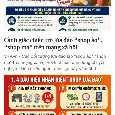
Tin tức
Kinh tế
Thế giới đó đây
Tài chính
Dữ liệu và đời sống
Câu chuyện quốc tế
Thị trường
Cảnh giác chiêu trò lừa đảo “shop ảo”,
Truyền hình
Góc doanh nghiệp
“shop ma” trên mạng xã hội
Phim VTV
Giải trí
VTV.vn - Các đối tượng lừa đảo lập "shop ảo", "shop
Hậu trường
ma" trên mạng xã hội với kịch bản dàn dựng chuyên
Điện ảnh
nghiệp khiến nhiều người dân sập bẫy và mất đi...
Đời sống
Nhân vật
Âm nhạc
Du lịch
Khán giả
Giáo dục
Sao
Làm đẹp
Giải sao mai
Tuyển sinh
Công nghệ
Chất lượng cuộc sống
Học trực tuyến
Hitech Công nghệ tương lai