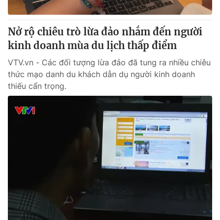
® Cấm sao chép dưới mọi hình thức nếu không có sự chấp
Nở rộ chiêu trò lừa đảo nhắm đến người
thuận bằng văn bản. Ghi rõ nguồn VTV.vn khi phát hành lại
kinh doanh mùa du lịch thấp điểm
thông tin từ website này.
VTV.vn - Các đối tượng lừa đảo đã tung ra nhiều chiêu
thức mạo danh du khách dẫn dụ người kinh doanh
thiếu cẩn trọng.