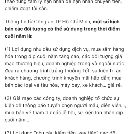
thao túng tâm lý nạn nhân để nạn nhân chuyển tiền,
Phim VTV
Giải trí
chiếm đoạt tài sản.
Hậu trường
Điện ảnh
Thông tin từ Công an TP Hồ Chí Minh,
một số kịch
Đời sống
Nhân vật
bản các đối tượng có thể sử dụng trong thời điểm
Âm nhạc
cuối năm là:
Du lịch
Khán giả
Giáo dục
Sao
Làm đẹp
(1) Lợi dụng nhu cầu sử dụng dịch vụ, mua sắm hàng
Giải sao mai
Tuyển sinh
hóa trong dịp cuối năm tăng cao, các đối tượng giả
Công nghệ
Chất lượng cuộc sống
mạo thương hiệu, doanh nghiệp trong và ngoài nước
Học trực tuyến
đưa ra chương trình trúng thưởng Tết, sự kiện tri ân
Hitech Công nghệ tương lai
Giao lưu trực tuyến
khách hàng, chương trình khuyến mãi hấp dẫn; mua
Sản phẩm
bán các loại vé tàu hỏa, máy bay, xe khách... giá rẻ.
Lịch phát sóng
Thị trường
(2) Giả mạo các công ty, doanh nghiệp tổ chức sự
kiện để thông báo tuyển chọn người mẫu, diễn viên...;
Tư vấn
mua bán vé tham dự các lễ hội, sự kiện lớn nhân dịp
Chuyên mục khác
cuối năm...
Emagazine
Podcast
(3) Lợi dụng “nhu cầu kiếm tiền, vay tiền”, các đối