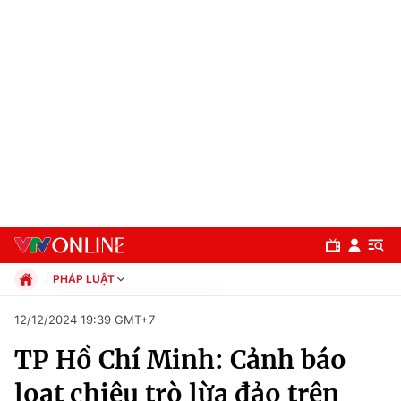
PHÁP LUẬT
Chính trị
12/12/2024 19:39 GMT+7
Xã hội
TP Hồ Chí Minh: Cảnh báo
Pháp luật
Chuyên mục
Kinh tế
loạt chiêu trò lừa đảo trên
Thể thao