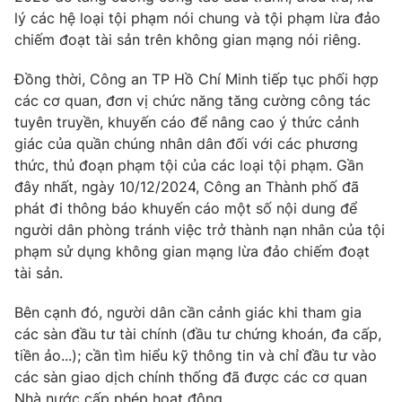
lý các hệ loại tội phạm nói chung và tội phạm lừa đảo
chiếm đoạt tài sản trên không gian mạng nói riêng.
Đồng thời, Công an TP Hồ Chí Minh tiếp tục phối hợp
THỜI BÁO VTV
các cơ quan, đơn vị chức năng tăng cường công tác
tuyên truyền, khuyến cáo để nâng cao ý thức cảnh
giác của quần chúng nhân dân đối với các phương
thức, thủ đoạn phạm tội của các loại tội phạm. Gần
Theo dõi báo trên
đây nhất, ngày 10/12/2024, Công an Thành phố đã
phát đi thông báo khuyến cáo một số nội dung để
Cơ quan chủ quản:
Đài Truyền hình Việt Nam
người dân phòng tránh việc trở thành nạn nhân của tội
Cơ quan báo chí:
phạm sử dụng không gian mạng lừa đảo chiếm đoạt
Thời báo VTV
tài sản.
Giấy phép hoạt động báo in và báo điện tử số 483/GP-BTTTT
cấp ngày 29/12/2023
Bên cạnh đó, người dân cần cảnh giác khi tham gia
Tổng Biên tập:
Vũ Thanh Thủy
các sàn đầu tư tài chính (đầu tư chứng khoán, đa cấp,
Phó Tổng Biên tập:
Nguyễn Thị Mỹ Hạnh, Phạm Quốc Thắng,
tiền ảo...); cần tìm hiểu kỹ thông tin và chỉ đầu tư vào
Nguyễn Trọng Ninh
các sàn giao dịch chính thống đã được các cơ quan
Tổng đài VTV:
024.38 355 931 - 024.38 355 932
Nhà nước cấp phép hoạt động.