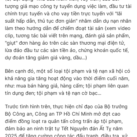
tượng giả mạo công ty tuyển dụng việc làm, đầu tư tài
Photo
Infographic
chính trực tuyến và cho vay tiền trực tuyến với "lãi
suất hấp dẫn, thủ tục đơn giản" nhằm dẫn dụ nạn nhân
Video
Shorts video
làm theo hướng dẫn để chiếm đoạt tài sản (xem video
clip, tương tác bài viết trên mạng, đánh giá sản phẩm,
"giụt" đơn hàng ảo trên các sàn thương mại điện tử,
VTV Money
VTV Thể thao
lừa đảo đầu tư các sàn tiền ảo, chứng khoán quốc tế,
dự đoán tăng giảm giá vàng, dầu...)
VTV Sức khoẻ
Bất động sản
Bên cạnh đó, một số loại tội phạm và tệ nạn xã hội có
khả năng gia tăng hoạt động vào thời điểm cuối năm,
Thị trường 24h
Tấm lòng Việt
như: mua bán hàng giả, hàng cấm; tội phạm liên quan
tín dụng đen; tội phạm và tệ nạn cờ bạc...
VTV4
Vươn mình bằng AI
Trước tình hình trên, thực hiện chỉ đạo của Bộ trưởng
Bộ Công an, Công an TP Hồ Chí Minh mở đợt cao
VTV9
VTV8
điểm đồng loạt ra quân tấn công trấn áp tội phạm,
đảm bảo an ninh trật tự Tết Nguyên đán Ất Tỵ năm
Liên hệ tòa soạn
English
2025 để tăng cường công tác đấu tranh, điều tra, xử