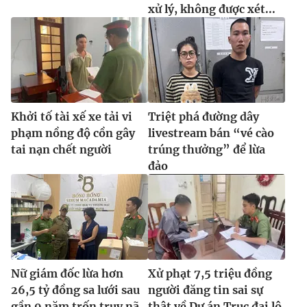
xử lý, không được xét...
Khởi tố tài xế xe tải vi
Triệt phá đường dây
phạm nồng độ cồn gây
livestream bán “vé cào
tai nạn chết người
trúng thưởng” để lừa
đảo
Nữ giám đốc lừa hơn
Xử phạt 7,5 triệu đồng
26,5 tỷ đồng sa lưới sau
người đăng tin sai sự
gần 9 năm trốn truy nã
thật về Dự án Trục đại lộ