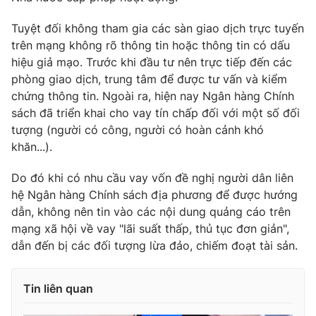
Ðiện thoại Thời báo VTV:
024.66 897 897
Email:
Tuyệt đối không tham gia các sàn giao dịch trực tuyến
toasoan@vtv.vn
trên mạng không rõ thông tin hoặc thông tin có dấu
Liên hệ quảng cáo:
024-7300.7108
hiệu giả mạo. Trước khi đầu tư nên trực tiếp đến các
phòng giao dịch, trung tâm để được tư vấn và kiểm
chứng thông tin. Ngoài ra, hiện nay Ngân hàng Chính
sách đã triển khai cho vay tín chấp đối với một số đối
tượng (người có công, người có hoàn cảnh khó
khăn...).
Do đó khi có nhu cầu vay vốn đề nghị người dân liên
hệ Ngân hàng Chính sách địa phương để được hướng
dẫn, không nên tin vào các nội dung quảng cáo trên
mạng xã hội về vay "lãi suất thấp, thủ tục đơn giản",
dẫn đến bị các đối tượng lừa đảo, chiếm đoạt tài sản.
® Cấm sao chép dưới mọi hình thức nếu không có sự chấp
thuận bằng văn bản. Ghi rõ nguồn VTV.vn khi phát hành lại
thông tin từ website này.
Tin liên quan