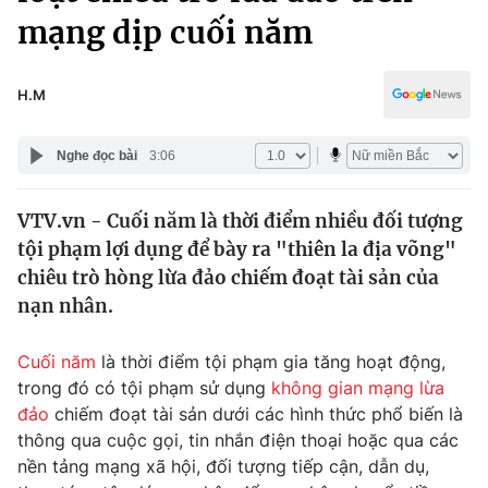
Chính trị
mạng dịp cuối năm
Truyền hình
Văn hóa - Giải trí
Xã hội
Y tế
H.M
Đời sống
Pháp luật
Công nghệ
Nghe đọc bài
3:06
Giáo dục
Y tế
VTV.vn - Cuối năm là thời điểm nhiều đối tượng
tội phạm lợi dụng để bày ra "thiên la địa võng"
Thế giới
chiêu trò hòng lừa đảo chiếm đoạt tài sản của
Tin tức
nạn nhân.
Kinh tế
Thế giới đó đây
Cuối năm
là thời điểm tội phạm gia tăng hoạt động,
Tài chính
Dữ liệu và đời sống
trong đó có tội phạm sử dụng
không gian mạng
lừa
Câu chuyện quốc tế
Thị trường
đảo
chiếm đoạt tài sản dưới các hình thức phổ biến là
thông qua cuộc gọi, tin nhắn điện thoại hoặc qua các
Truyền hình
Góc doanh nghiệp
nền tảng mạng xã hội, đối tượng tiếp cận, dẫn dụ,