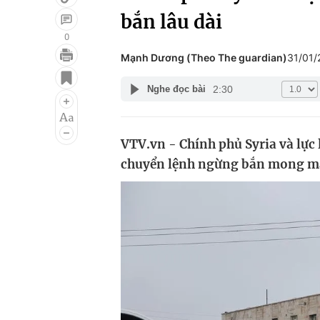
bắn lâu dài
0
Mạnh Dương (Theo The guardian)
31/01
Giải trí
Đời sống
2:30
Nghe đọc bài
Điện ảnh
Du lịch
Âm nhạc
Làm đẹp
VTV.vn - Chính phủ Syria và lực
Sao
Chất lượng cuộc sốn
chuyển lệnh ngừng bắn mong man