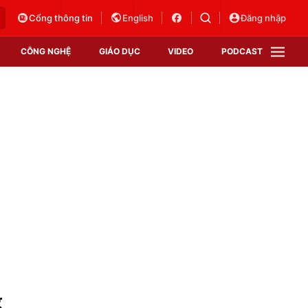
Cổng thông tin
English
Đăng nhập
CÔNG NGHỆ
GIÁO DỤC
VIDEO
PODCAST
VTV Money
VTV Thể thao
VTV Sức khoẻ
Bất động sản
Thị trường 24h
Tấm lòng Việt
Vươn mình bằng AI
VTV4
VTV8
VTV9
Lịch phát sóng
Giao lưu trực tuyến
g
Sự kiện