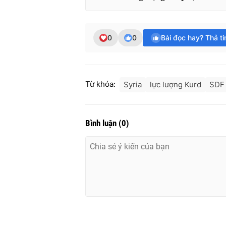
0
0
Bài đọc hay? Thả t
Từ khóa:
Syria
lực lượng Kurd
SDF
Bình luận
(
0
)