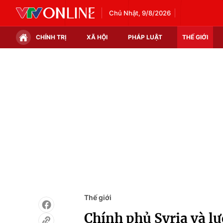
Chủ Nhật, 9/8/2026
CHÍNH TRỊ
XÃ HỘI
PHÁP LUẬT
THẾ GIỚI
Chính trị
Xã hội
Thế giới
Kinh tế
Tin tức
Tài chính
Thế giới đó đây
Thị trường
Câu chuyện quốc tế
Góc doanh nghiệp
Dữ liệu và đời sống
Thế giới
Chính phủ Syria và l