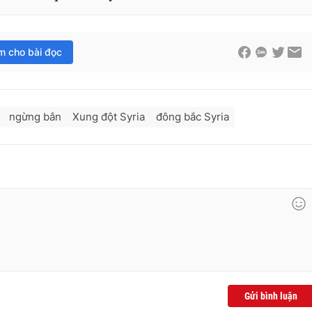
im cho bài đọc
ngừng bắn
Xung đột Syria
đông bắc Syria
Gửi bình luận