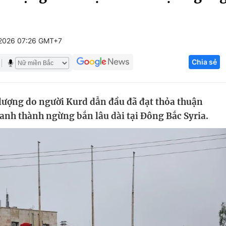
Góc ảnh
/2026 07:26 GMT+7
Giáo dục
Công nghệ
Chia sẻ
Tuyển sinh
Hitech Công ng
Học trực tuyến
Sản phẩm
 lượng do người Kurd dẫn đầu đã đạt thỏa thuận
g
Thị trường
h thành ngừng bắn lâu dài tại Đông Bắc Syria.
Tư vấn