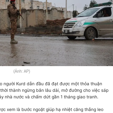
(Ảnh: AP)
do người Kurd dẫn đầu đã đạt được một thỏa thuận
hời thành ngừng bắn lâu dài, mở đường cho việc sáp
áy nhà nước và chấm dứt gần 1 tháng giao tranh.
ợc xem là bước ngoặt giúp hạ nhiệt căng thẳng leo