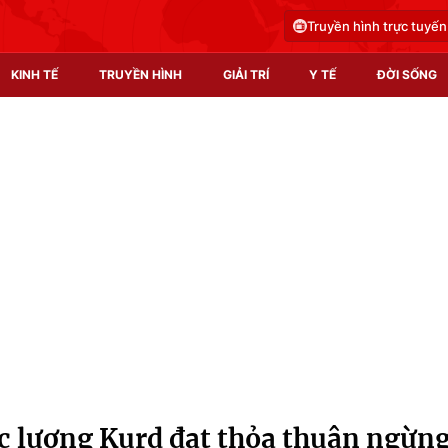
Truyền hình trực tuyến
KINH TẾ
TRUYỀN HÌNH
GIẢI TRÍ
Y TẾ
ĐỜI SỐNG
Pháp luật
Y tế
Truyền hình
Multimedia
Phim VTV
Video
Hậu trường
Shorts video
Nhân vật
Podcast
Khán giả
EMagazine
Giải sao mai
Photo
ực lượng Kurd đạt thỏa thuận ngừn
Infographic