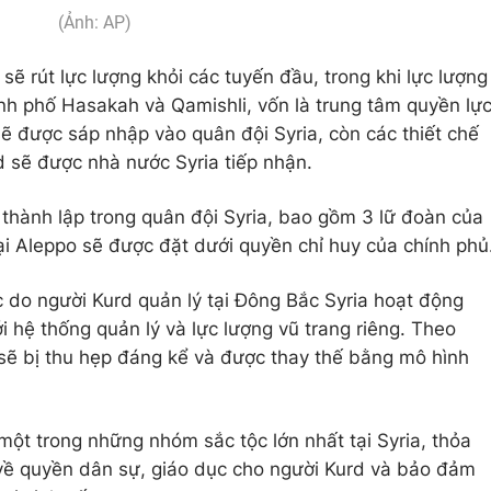
(Ảnh: AP)
sẽ rút lực lượng khỏi các tuyến đầu, trong khi lực lượng
ành phố Hasakah và Qamishli, vốn là trung tâm quyền lự
ẽ được sáp nhập vào quân đội Syria, còn các thiết chế
 sẽ được nhà nước Syria tiếp nhận.
thành lập trong quân đội Syria, bao gồm 3 lữ đoàn của
ại Aleppo sẽ được đặt dưới quyền chỉ huy của chính phủ
 do người Kurd quản lý tại Đông Bắc Syria hoạt động
ới hệ thống quản lý và lực lượng vũ trang riêng. Theo
y sẽ bị thu hẹp đáng kể và được thay thế bằng mô hình
một trong những nhóm sắc tộc lớn nhất tại Syria, thỏa
ề quyền dân sự, giáo dục cho người Kurd và bảo đảm