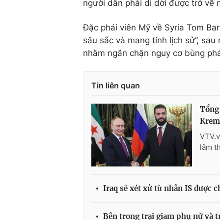
người dân phải di dời được trở về 
Đặc phái viên Mỹ về Syria
Tom Bar
sâu sắc và mang tính lịch sử”, sau
nhằm ngăn chặn nguy cơ bùng phát
Tin liên quan
Tổng 
Krem
VTV.v
lâm t
Iraq sẽ xét xử tù nhân IS được c
Bên trong trại giam phụ nữ và tr