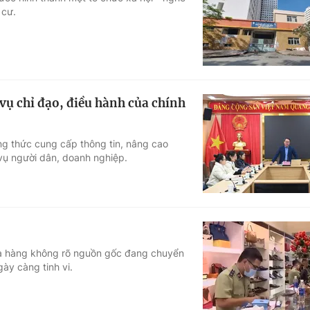
 cư.
Góc ảnh
Giáo dục
Công nghệ
Tuyển sinh
Hitech Công ng
ụ chỉ đạo, điều hành của chính
Học trực tuyến
Sản phẩm
 thức cung cấp thông tin, nâng cao
g
Thị trường
vụ người dân, doanh nghiệp.
Tư vấn
 và hàng không rõ nguồn gốc đang chuyển
ày càng tinh vi.