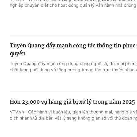
nghiệp chuyên biệt cho hoạt động quản lý vận hành nhà chung
Giải trí
Đời sống
Điện ảnh
Du lịch
Tuyên Quang đẩy mạnh công tác thông tin phục v
Âm nhạc
Làm đẹp
quyền
Tuyên Quang đẩy mạnh ứng dụng công nghệ số, đổi mới phương
Sao
Chất lượng cuộc sốn
chất lượng nội dung và tăng cường tương tác trực tuyến phục 
Hơn 23.000 vụ hàng giả bị xử lý trong năm 2025
VTV.vn - Các hành vi buôn lậu, gian lận thương mại, hàng giả
dịch nhanh từ địa bàn vật lý sang không gian số với thủ đoạn ng