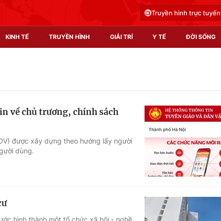
Truyền hình trực tuyến
KINH TẾ
TRUYỀN HÌNH
GIẢI TRÍ
Y TẾ
ĐỜI SỐNG
Pháp luật
Y tế
Truyền hình
Multimedia
n về chủ trương, chính sách
Phim VTV
Video
Hậu trường
Shorts video
DV) được xây dựng theo hướng lấy người
gười dùng.
Nhân vật
Podcast
Khán giả
EMagazine
Giải sao mai
Photo
cư
Infographic
ước hình thành một tổ chức xã hội - nghề