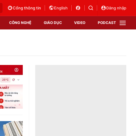
Cổng thông tin
English
Đăng nhập
CÔNG NGHỆ
GIÁO DỤC
VIDEO
PODCAST
VTV Money
VTV Thể thao
VTV Sức khoẻ
Bất động sản
Thị trường 24h
Tấm lòng Việt
Vươn mình bằng AI
VTV4
VTV8
VTV9
Lịch phát sóng
Giao lưu trực tuyến
Sự kiện