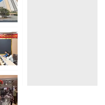
Liên hệ toà soạn
hệ tương lai