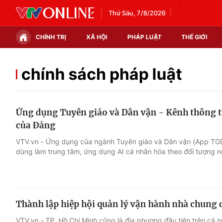
Thứ Sáu, 7/8/2026
CHÍNH TRỊ
XÃ HỘI
PHÁP LUẬT
THẾ GIỚI
Chính trị
Xã hội
chính sách pháp luật
Thế giới
Kinh tế
Ứng dụng Tuyên giáo và Dân vận - Kênh thông ti
Tin tức
Tài chính
của Đảng
Thế giới đó đây
Thị trường
VTV.vn - Ứng dụng của ngành Tuyên giáo và Dân vận (App TG
dùng làm trung tâm, ứng dụng AI cá nhân hóa theo đối tượng n
Câu chuyện quốc tế
Góc doanh nghiệp
Dữ liệu và đời sống
Thành lập hiệp hội quản lý vận hành nhà chung 
VTV.vn - TP. Hồ Chí Minh cũng là địa phương đầu tiên trên cả n