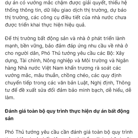
dự án có vướng mắc chậm được giải quyết, thiếu hệ
Photo
thống thông tin, dữ liệu giao dịch thị trường, dự báo
Infographic
thị trường, các công cụ điều tiết của nhà nước chưa
được triển khai thực hiện hiệu quả.
Video
Shorts video
Để thị trường bất động sản và nhà ở phát triển lành
VTV Money
mạnh, bền vững, bảo đảm đáp ứng nhu cầu về nhà ở
VTV Thể thao
cho người dân, Phó Thủ tướng yêu cầu các Bộ: Xây
dựng, Tài chính, Nông nghiệp và Môi trường và Ngân
VTV Sức khoẻ
Bất động sản
hàng Nhà nước Việt Nam khẩn trương rà soát các
vướng mắc, mâu thuẫn, chồng chéo, các quy định
Thị trường 24h
Tấm lòng Việt
chuyển tiếp trong các văn bản Luật, Nghị định, Thông
tư để đề xuất sửa đổi đảm bảo minh bạch, dễ hiểu, dễ
làm.
VTV4
Vươn mình bằng AI
Đánh giá toàn bộ quy trình thực hiện dự án bất động
VTV9
VTV8
sản
Phó Thủ tướng yêu cầu cần đánh giá toàn bộ quy trình
Liên hệ tòa soạn
English