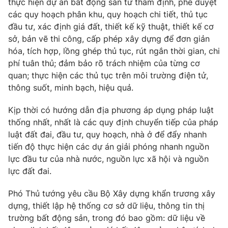
thực hiện dự án bất động sản từ thẩm định, phê duyệt
các quy hoạch phân khu, quy hoạch chi tiết, thủ tục
đầu tư, xác định giá đất, thiết kế kỹ thuật, thiết kế cơ
sở, bản vẽ thi công, cấp phép xây dựng để đơn giản
THỜI BÁO VTV
hóa, tích hợp, lồng ghép thủ tục, rút ngắn thời gian, chi
phí tuân thủ; đảm bảo rõ trách nhiệm của từng cơ
quan; thực hiện các thủ tục trên môi trường điện tử,
Theo dõi báo trên
thông suốt, minh bạch, hiệu quả.
Cơ quan chủ quản:
Đài Truyền hình Việt Nam
Kịp thời có hướng dẫn địa phương áp dụng pháp luật
thống nhất, nhất là các quy định chuyển tiếp của pháp
Cơ quan báo chí:
Thời báo VTV
luật đất đai, đầu tư, quy hoạch, nhà ở để đẩy nhanh
Giấy phép hoạt động báo in và báo điện tử số 483/GP-BTTTT
tiến độ thực hiện các dự án giải phóng nhanh nguồn
cấp ngày 29/12/2023
lực đầu tư của nhà nước, nguồn lực xã hội và nguồn
Tổng Biên tập:
Vũ Thanh Thủy
lực đất đai.
Phó Tổng Biên tập:
Nguyễn Thị Mỹ Hạnh, Phạm Quốc Thắng,
Nguyễn Trọng Ninh
Phó Thủ tướng yêu cầu Bộ Xây dựng khẩn trương xây
Tổng đài VTV:
024.38 355 931 - 024.38 355 932
dựng, thiết lập hệ thống cơ sở dữ liệu, thông tin thị
Ðiện thoại Thời báo VTV:
024.66 897 897
trường bất động sản, trong đó bao gồm: dữ liệu về