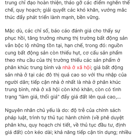
Phim VTV
trung chỉ đạo hoàn thiện, tháo gỡ các điểm nghẽn thể
Giải trí
chế, quy hoạch; giải quyết các khó khăn, vướng mắc
Hậu trường
thúc đẩy phát triển lành mạnh, bền vững.
Điện ảnh
Đời sống
Nhân vật
Mặc dù, các chỉ số, báo cáo đánh giá cho thấy sự
Âm nhạc
Du lịch
phục hồi, tăng trưởng nhưng thị trường bất động sản
Khán giả
Giáo dục
Sao
vẫn bộc lộ những tồn tại, hạn chế, trong đó: nguồn
Làm đẹp
Giải sao mai
cung bất động sản còn thiếu hụt, cơ cấu sản phẩm
Tuyển sinh
Công nghệ
theo nhu cầu của thị trường thiếu các sản phẩm ở
Chất lượng cuộc sống
Học trực tuyến
phân khúc trung bình và
nhà ở xã hội
; giá bất động
Hitech Công nghệ tương lai
sản nhà ở tại các đô thị quá cao so với thu nhập của
Giao lưu trực tuyến
người dân; tiếp cận nhà ở nhất là nhà ở phân khúc
Sản phẩm
trung bình, nhà ở xã hội còn khó khăn, còn có tình
Lịch phát sóng
trạng "làm giá, thổi giá" đẩy giá đất lên quá cao,…
Thị trường
Tư vấn
Nguyên nhân chủ yếu là do: độ trễ của chính sách
pháp luật, trình tự thủ tục hành chính (về phê duyệt
Chuyên mục khác
phân khu, quy hoạch chi tiết, về thủ tục đầu tư, định
Emagazine
Podcast
giá đất) còn kéo dài; khả năng tiếp cận tín dụng; nhiều