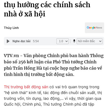
Chính trị
thụ hưởng các chính sách
Truyền hình
nhà ở xã hội
Văn hóa - Giải trí
Xã hội
Y tế
Đời sống
Thùy Linh
Pháp luật
Công nghệ
Giáo dục
Nghe đọc bài
5:54
Y tế
VTV.vn - Văn phòng Chính phủ ban hành Thông
Thế giới
báo số 256 kết luận của Phó Thủ tướng Chính
Tin tức
phủ Trần Hồng Hà tại cuộc họp nghe báo cáo về
Kinh tế
tình hình thị trường bất động sản.
Thế giới đó đây
Tài chính
Dữ liệu và đời sống
Câu chuyện quốc tế
Thị trường bất động sản
có vai trò quan trọng trong
Thị trường
"hệ sinh thái" kinh tế, tác động đến chuỗi sản xuất, thị
trường vốn, tín dụng, lao động,... vì vậy, thời gian qua
Truyền hình
Góc doanh nghiệp
Quốc hội, Chính phủ, Thủ tướng Chính phủ đã tập