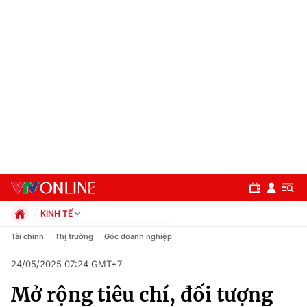
KINH TẾ
Chính trị
Tài chính
Thị trường
Góc doanh nghiệp
Xã hội
24/05/2025 07:24 GMT+7
Pháp luật
Chuyên mục
Kinh tế
Mở rộng tiêu chí, đối tượng
Thể thao