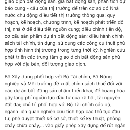
Email:
toasoan@vtv.vn
giao dịch bất động sản, giá bất động sản, phân tích dự
báo cung - cầu của thị trường để trên cơ sở đó Nhà
Liên hệ quảng cáo:
024-7300.7108
nước chủ động điều tiết thị trường thông qua: quy
hoạch, kế hoạch, chương trình, kế hoạch phát triển đô
thị, nhà ở để điều tiết nguồn cung; điều chỉnh tiến độ,
cơ cấu sản phẩm dự án bất động sản; điều hành chính
sách tài chính, tín dụng, sử dụng các công cụ thuế phù
hợp tình hình thị trường trong từng thời kỳ. Nghiên cứu
phát triển các trung tâm giao dịch bất động sản phù
hợp với địa bàn, đối tượng giao dịch.
Bộ Xây dựng phối hợp với Bộ Tài chính, Bộ Nông
nghiệp và Môi trường đề xuất chính sách thuế đối với
các dự án bất động sản chậm triển khai, để hoang hóa
® Cấm sao chép dưới mọi hình thức nếu không có sự chấp
thuận bằng văn bản. Ghi rõ nguồn VTV.vn khi phát hành lại
gây lãng phí nguồn lực đầu tư của xã hội, tài nguyên
thông tin từ website này.
đất đai; chủ trì phối hợp với Bộ Tài chính các bộ,
ngành liên quan nghiên cứu tích hợp các thủ tục đầu
tư, phê duyệt thiết kế cơ sở, thiết kế kỹ thuật, phòng
cháy chữa cháy,… vào giấy phép xây dựng để rút ngắn