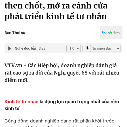
Chính trị
then chốt, mở ra cánh cửa
Truyền hình
phát triển kinh tế tư nhân
Văn hóa - Giải trí
Xã hội
Y tế
Đời sống
Ban Thời sự
Pháp luật
Công nghệ
Giáo dục
Nghe đọc bài
3:22
Y tế
VTV.vn - Các Hiệp hội, doanh nghiệp đánh giá
Thế giới
rất cao sự ra đời của Nghị quyết 68 với rất nhiều
Tin tức
điểm mới.
Kinh tế
Thế giới đó đây
Tài chính
Dữ liệu và đời sống
Kinh tế tư nhân
là động lực quan trọng nhất của nền
Câu chuyện quốc tế
Thị trường
kinh tế
Truyền hình
Góc doanh nghiệp
Cộng đồng doanh nghiệp đang rất phấn khởi trước