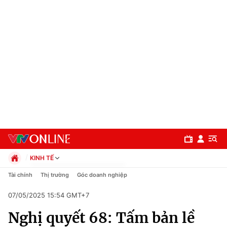
KINH TẾ
Chính trị
Tài chính
Thị trường
Góc doanh nghiệp
Xã hội
07/05/2025 15:54 GMT+7
Pháp luật
Chuyên mục
Kinh tế
Nghị quyết 68: Tấm bản lề
Thể thao