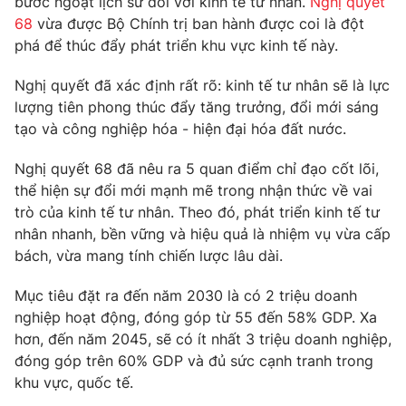
bước ngoặt lịch sử đối với kinh tế tư nhân.
Nghị quyết
Phim VTV
Giải trí
68
vừa được Bộ Chính trị ban hành được coi là đột
Hậu trường
phá để thúc đẩy phát triển khu vực kinh tế này.
Điện ảnh
Đời sống
Nhân vật
Nghị quyết đã xác định rất rõ: kinh tế tư nhân sẽ là lực
Âm nhạc
lượng tiên phong thúc đẩy tăng trưởng, đổi mới sáng
Du lịch
Khán giả
Giáo dục
tạo và công nghiệp hóa - hiện đại hóa đất nước.
Sao
Làm đẹp
Giải sao mai
Tuyển sinh
Nghị quyết 68 đã nêu ra 5 quan điểm chỉ đạo cốt lõi,
Công nghệ
Chất lượng cuộc sống
thể hiện sự đổi mới mạnh mẽ trong nhận thức về vai
Học trực tuyến
trò của kinh tế tư nhân. Theo đó, phát triển kinh tế tư
Hitech Công nghệ tương lai
Giao lưu trực tuyến
nhân nhanh, bền vững và hiệu quả là nhiệm vụ vừa cấp
Sản phẩm
bách, vừa mang tính chiến lược lâu dài.
Lịch phát sóng
Thị trường
Mục tiêu đặt ra đến năm 2030 là có 2 triệu doanh
nghiệp hoạt động, đóng góp từ 55 đến 58% GDP. Xa
Tư vấn
hơn, đến năm 2045, sẽ có ít nhất 3 triệu doanh nghiệp,
Chuyên mục khác
đóng góp trên 60% GDP và đủ sức cạnh tranh trong
Emagazine
khu vực, quốc tế.
Podcast