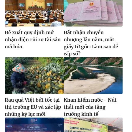
Ðề xuất quy định mở
Đất nhận chuyển
nhận diện rủi ro tài sản
nhượng lâu năm, mất
mã hóa
giấy tờ gốc: Làm sao để
cấp sổ?
Rau quả Việt bứt tốc tại
Khan hiếm nước - Nút
thị trường EU và xác lập
thắt mới của tăng
những kỷ lục mới
trưởng kinh tế