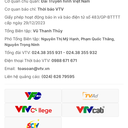
Cơ quan chủ quản:
Đài Truyền hình Việt Nam
Cơ quan báo chí:
Thời báo VTV
Giấy phép hoạt động báo in và báo điện tử số 483/GP-BTTTT
cấp ngày 29/12/2023
Tổng Biên tập:
Vũ Thanh Thủy
Phó Tổng Biên tập:
Nguyễn Thị Mỹ Hạnh, Phạm Quốc Thắng,
Nguyễn Trọng Ninh
Tổng đài VTV:
024.38 355 931 - 024.38 355 932
Ðiện thoại Thời báo VTV:
0988 671 671
Email:
toasoan@vtv.vn
Liên hệ quảng cáo:
(024) 626 79595