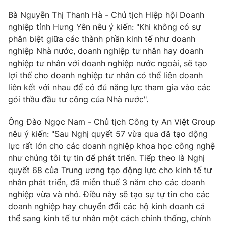
Ðiện thoại Thời báo VTV:
024.66 897 897
Bà Nguyễn Thị Thanh Hà - Chủ tịch Hiệp hội Doanh
Email:
toasoan@vtv.vn
nghiệp tỉnh Hưng Yên nêu ý kiến: "Khi không có sự
Liên hệ quảng cáo:
024-7300.7108
phân biệt giữa các thành phần kinh tế như doanh
nghiệp Nhà nước, doanh nghiệp tư nhân hay doanh
nghiệp tư nhân với doanh nghiệp nước ngoài, sẽ tạo
lợi thế cho doanh nghiệp tư nhân có thể liên doanh
liên kết với nhau để có đủ năng lực tham gia vào các
gói thầu đầu tư công của Nhà nước".
Ông Đào Ngọc Nam - Chủ tịch Công ty An Việt Group
nêu ý kiến: "Sau Nghị quyết 57 vừa qua đã tạo động
lực rất lớn cho các doanh nghiệp khoa học công nghệ
như chúng tôi tự tin để phát triển. Tiếp theo là Nghị
quyết 68 của Trung ương tạo động lực cho kinh tế tư
® Cấm sao chép dưới mọi hình thức nếu không có sự chấp
nhân phát triển, đã miễn thuế 3 năm cho các doanh
thuận bằng văn bản. Ghi rõ nguồn VTV.vn khi phát hành lại
nghiệp vừa và nhỏ. Điều này sẽ tạo sự tự tin cho các
thông tin từ website này.
doanh nghiệp hay chuyển đổi các hộ kinh doanh cá
thể sang kinh tế tư nhân một cách chính thống, chính