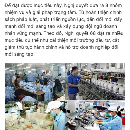
Để đạt được mục tiêu này, Nghị quyết đưa ra 8 nhóm
Photo
Infographic
nhiệm vụ và giải pháp trọng tâm. Từ hoàn thiện chính
sách pháp luật, phát triển nguồn lực, đến đổi mới đẩy
Video
mạnh đổi mới sáng tạo và xây dựng đội ngũ doanh
Shorts video
nhân vững mạnh. Theo đó, Nghị quyết 68 đặt ra nhiều
mục tiêu cụ thể như cải thiện môi trường đầu tư, cắt
VTV Money
VTV Thể thao
giảm thủ tục hành chính và hỗ trợ doanh nghiệp đổi
mới sáng tạo.
VTV Sức khoẻ
Bất động sản
Thị trường 24h
Tấm lòng Việt
VTV4
Vươn mình bằng AI
VTV9
VTV8
Liên hệ tòa soạn
English