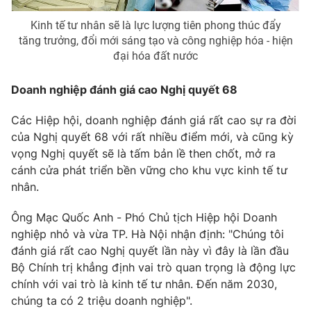
Kinh tế tư nhân sẽ là lực lượng tiên phong thúc đẩy
tăng trưởng, đổi mới sáng tạo và công nghiệp hóa - hiện
đại hóa đất nước
THỜI BÁO VTV
Doanh nghiệp đánh giá cao Nghị quyết 68
Các Hiệp hội, doanh nghiệp đánh giá rất cao sự ra đời
Theo dõi báo trên
của Nghị quyết 68 với rất nhiều điểm mới, và cũng kỳ
vọng Nghị quyết sẽ là tấm bản lề then chốt, mở ra
cánh cửa phát triển bền vững cho khu vực kinh tế tư
Cơ quan chủ quản:
Đài Truyền hình Việt Nam
nhân.
Cơ quan báo chí:
Thời báo VTV
Giấy phép hoạt động báo in và báo điện tử số 483/GP-BTTTT
Ông Mạc Quốc Anh - Phó Chủ tịch Hiệp hội Doanh
cấp ngày 29/12/2023
nghiệp nhỏ và vừa TP. Hà Nội nhận định: "Chúng tôi
Tổng Biên tập:
Vũ Thanh Thủy
đánh giá rất cao Nghị quyết lần này vì đây là lần đầu
Phó Tổng Biên tập:
Nguyễn Thị Mỹ Hạnh, Phạm Quốc Thắng,
Bộ Chính trị khẳng định vai trò quan trọng là động lực
Nguyễn Trọng Ninh
chính với vai trò là kinh tế tư nhân. Đến năm 2030,
Tổng đài VTV:
024.38 355 931 - 024.38 355 932
chúng ta có 2 triệu doanh nghiệp".