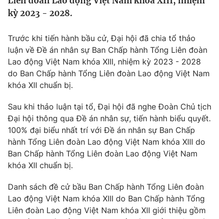
Liên đoàn Lao động Việt Nam khóa XIII, nhiệm
Tin tức
kỳ 2023 - 2028.
Kinh tế
Thế giới đó đây
Trước khi tiến hành bầu cử, Đại hội đã chia tổ thảo
Tài chính
Dữ liệu và đời sống
luận về Đề án nhân sự Ban Chấp hành Tổng Liên đoàn
Câu chuyện quốc tế
Thị trường
Lao động Việt Nam khóa XIII, nhiệm kỳ 2023 - 2028
do Ban Chấp hành Tổng Liên đoàn Lao động Việt Nam
Truyền hình
Góc doanh nghiệp
khóa XII chuẩn bị.
Phim VTV
Giải trí
Sau khi thảo luận tại tổ, Đại hội đã nghe Đoàn Chủ tịch
Hậu trường
Đại hội thông qua Đề án nhân sự, tiến hành biểu quyết.
Điện ảnh
100% đại biểu nhất trí với Đề án nhân sự Ban Chấp
Đời sống
Nhân vật
hành Tổng Liên đoàn Lao động Việt Nam khóa XIII do
Âm nhạc
Ban Chấp hành Tổng Liên đoàn Lao động Việt Nam
Du lịch
Khán giả
Giáo dục
Sao
khóa XII chuẩn bị.
Làm đẹp
Giải sao mai
Tuyển sinh
Danh sách đề cử bầu Ban Chấp hành Tổng Liên đoàn
Công nghệ
Chất lượng cuộc sống
Lao động Việt Nam khóa XIII do Ban Chấp hành Tổng
Học trực tuyến
Liên đoàn Lao động Việt Nam khóa XII giới thiệu gồm
Hitech Công nghệ tương lai