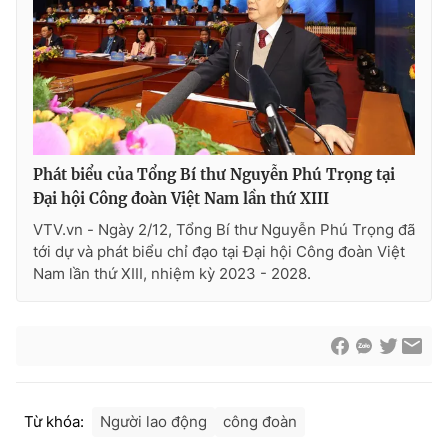
Cơ quan báo chí:
Thời báo VTV
Giấy phép hoạt động báo in và báo điện tử số 483/GP-BTTTT
cấp ngày 29/12/2023
Tổng Biên tập:
Vũ Thanh Thủy
Phó Tổng Biên tập:
Nguyễn Thị Mỹ Hạnh, Phạm Quốc Thắng,
Nguyễn Trọng Ninh
Phát biểu của Tổng Bí thư Nguyễn Phú Trọng tại
Tổng đài VTV:
024.38 355 931 - 024.38 355 932
Đại hội Công đoàn Việt Nam lần thứ XIII
Ðiện thoại Thời báo VTV:
024.66 897 897
VTV.vn - Ngày 2/12, Tổng Bí thư Nguyễn Phú Trọng đã
Email:
toasoan@vtv.vn
tới dự và phát biểu chỉ đạo tại Đại hội Công đoàn Việt
Liên hệ quảng cáo:
024-7300.7108
Nam lần thứ XIII, nhiệm kỳ 2023 - 2028.
Từ khóa:
Người lao động
công đoàn