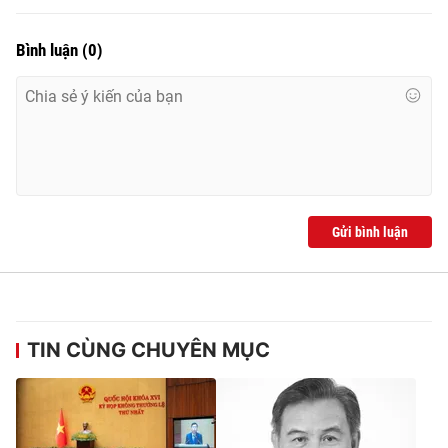
Bình luận
(
0
)
® Cấm sao chép dưới mọi hình thức nếu không có sự chấp
thuận bằng văn bản. Ghi rõ nguồn VTV.vn khi phát hành lại
thông tin từ website này.
Gửi bình luận
TIN CÙNG CHUYÊN MỤC