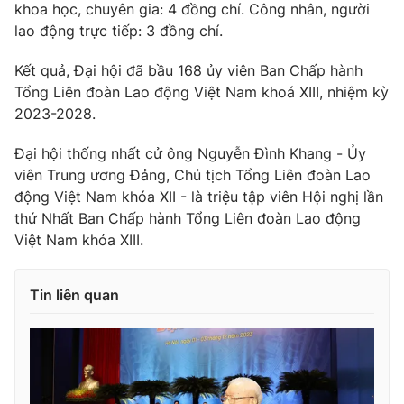
Thị trường 24h
khoa học, chuyên gia: 4 đồng chí. Công nhân, người
Tấm lòng Việt
lao động trực tiếp: 3 đồng chí.
VTV4
Vươn mình bằng AI
Kết quả, Đại hội đã bầu 168 ủy viên Ban Chấp hành
Tổng Liên đoàn Lao động Việt Nam khoá XIII, nhiệm kỳ
VTV9
2023-2028.
VTV8
Đại hội thống nhất cử ông Nguyễn Đình Khang - Ủy
Liên hệ tòa soạn
English
viên Trung ương Đảng, Chủ tịch Tổng Liên đoàn Lao
động Việt Nam khóa XII - là triệu tập viên Hội nghị lần
thứ Nhất Ban Chấp hành Tổng Liên đoàn Lao động
Việt Nam khóa XIII.
THỜI BÁO VTV
Tin liên quan
Theo dõi báo trên
Cơ quan chủ quản:
Đài Truyền hình Việt Nam