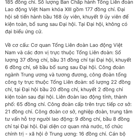
Giao lưu trực tuyến
185 đồng chí. Số lượng Ban Chấp hành Tổng Liên đoàn
Sản phẩm
Lao động Việt Nam khóa XIII gồm 177 đồng chí. Đại
hội sẽ tiến hành bầu 168 ủy viên, khuyết 9 ủy viên để
Lịch phát sóng
Thị trường
kiện toàn, bổ sung sau Đại hội. Tại Đại hội, không có
đại biểu ứng cử.
Tư vấn
Chuyên mục khác
Về cơ cấu: Cơ quan Tổng Liên đoàn Lao động Việt
Emagazine
Podcast
Nam và các đơn vị trực thuộc Tổng Liên đoàn: Số
lượng 37 đồng chí, bầu 31 đồng chí tại Đại hội, khuyết
6 đồng chí, sẽ bầu bổ sung sau Đại hội. Công đoàn
Photo
Infographic
ngành Trung ương và tương đương, công đoàn tổng
công ty trực thuộc Tổng Liên đoàn: số lượng 22 đồng
Video
Shorts video
chí, tại Đại hội bầu 20 đồng chí, khuyết 2 đồng chí
kiện toàn sau đại hội. Liên đoàn lao động tỉnh, thành
phố: 65 đồng chí. Công đoàn cấp trên trực tiếp cơ sở:
VTV Money
VTV Thể thao
21 đồng chí. Công đoàn cơ sở, nghiệp đoàn, trung tâm
tư vấn hỗ trợ người lao động: 9 đồng chí, bầu 8 đồng
VTV Sức khoẻ
Bất động sản
chí tại Đại hội. Đại diện cơ quan nhà nước, tổ chức
chính trị - xã hội ở Trung ương: 16 đồng chí. Cán bộ