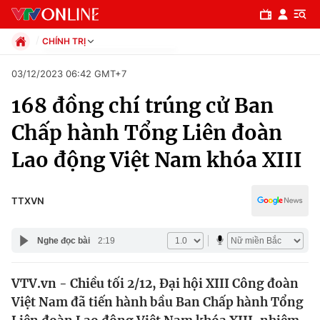
CHÍNH TRỊ
Chính trị
03/12/2023 06:42 GMT+7
Xã hội
168 đồng chí trúng cử Ban
Pháp luật
Chuyên mục
Kinh tế
Chấp hành Tổng Liên đoàn
Thể thao
Chính trị
Lao động Việt Nam khóa XIII​
Truyền hình
Văn hóa - Giải trí
Xã hội
Y tế
TTXVN
Đời sống
Pháp luật
Công nghệ
Nghe đọc bài
2:19
Giáo dục
Y tế
VTV.vn - Chiều tối 2/12, Đại hội XIII Công đoàn
Việt Nam đã tiến hành bầu Ban Chấp hành Tổng
Thế giới