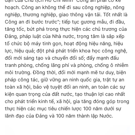
dặn của Chủ tịch Hồ Chí Minh "Công an phải có kế
hoạch. Công an không thể đi sau công nghiệp, nông
nghiệp, thương nghiệp, giao thông vận tải. Tốt nhất là
Công an đi bước trước"; tiếp tục gương mẫu, đi đầu,
tăng tốc, bứt phá trong thực hiện các chủ trương của
Đảng, pháp luật của Nhà nước, trọng tâm là sắp xếp
tổ chức bộ máy tinh gọn, hoạt động hiệu năng, hiệu
lực, hiệu quả; đột phá phát triển khoa học công nghệ,
đổi mới sáng tạo và chuyển đổi số; đẩy mạnh đấu
tranh phòng, chống lãng phí và phòng, chống ô nhiễm
môi trường. Đồng thời, đổi mới mạnh mẽ tư duy, biện
pháp công tác, giữ vững an ninh quốc gia, trật tự an
toàn xã hội, bảo vệ tuyệt đối an ninh, an toàn các sự
kiện quan trọng của đất nước, tạo thuận lợi cao nhất
cho phát triển kinh tế, xã hội, gia tăng đóng góp trong
thực hiện các mục tiêu chiến lược 100 năm dưới sự
lãnh đạo của Đảng và 100 năm thành lập Nước.