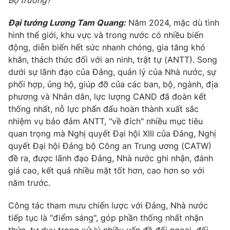
Giao lưu trực tuyến
Bộ trưởng?
Sản phẩm
Đại tướng Lương Tam Quang:
Năm 2024, mặc dù tình
Lịch phát sóng
Thị trường
hình thế giới, khu vực và trong nước có nhiều biến
động, diễn biến hết sức nhanh chóng, gia tăng khó
Tư vấn
khăn, thách thức đối với an ninh, trật tự (ANTT). Song
Chuyên mục khác
dưới sự lãnh đạo của Đảng, quản lý của Nhà nước, sự
phối hợp, ủng hộ, giúp đỡ của các ban, bộ, ngành, địa
Emagazine
Podcast
phương và Nhân dân, lực lượng CAND đã đoàn kết
thống nhất, nỗ lực phấn đấu hoàn thành xuất sắc
Photo
Infographic
nhiệm vụ bảo đảm ANTT, "về đích" nhiều mục tiêu
quan trọng mà Nghị quyết Đại hội XIII của Đảng, Nghị
Video
quyết Đại hội Đảng bộ Công an Trung ương (CATW)
Shorts video
đề ra, được lãnh đạo Đảng, Nhà nước ghi nhận, đánh
giá cao, kết quả nhiều mặt tốt hơn, cao hơn so với
VTV Money
VTV Thể thao
năm trước.
VTV Sức khoẻ
Công tác tham mưu chiến lược với Đảng, Nhà nước
Bất động sản
tiếp tục là "điểm sáng", góp phần thống nhất nhận