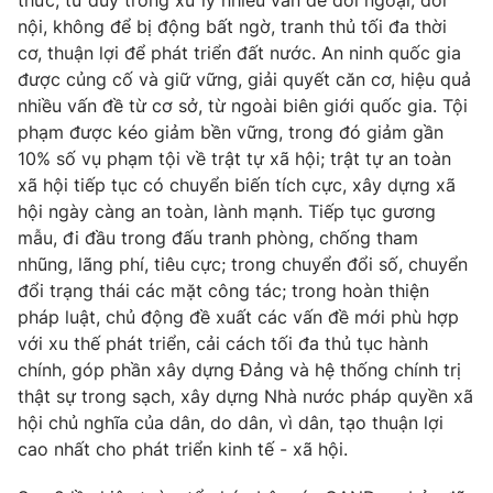
thức, tư duy trong xử lý nhiều vấn đề đối ngoại, đối
Thị trường 24h
Tấm lòng Việt
nội, không để bị động bất ngờ, tranh thủ tối đa thời
cơ, thuận lợi để phát triển đất nước. An ninh quốc gia
VTV4
Vươn mình bằng AI
được củng cố và giữ vững, giải quyết căn cơ, hiệu quả
nhiều vấn đề từ cơ sở, từ ngoài biên giới quốc gia. Tội
phạm được kéo giảm bền vững, trong đó giảm gần
VTV9
VTV8
10% số vụ phạm tội về trật tự xã hội; trật tự an toàn
xã hội tiếp tục có chuyển biến tích cực, xây dựng xã
Liên hệ tòa soạn
English
hội ngày càng an toàn, lành mạnh. Tiếp tục gương
mẫu, đi đầu trong đấu tranh phòng, chống tham
nhũng, lãng phí, tiêu cực; trong chuyển đổi số, chuyển
đổi trạng thái các mặt công tác; trong hoàn thiện
pháp luật, chủ động đề xuất các vấn đề mới phù hợp
THỜI BÁO VTV
với xu thế phát triển, cải cách tối đa thủ tục hành
chính, góp phần xây dựng Đảng và hệ thống chính trị
thật sự trong sạch, xây dựng Nhà nước pháp quyền xã
hội chủ nghĩa của dân, do dân, vì dân, tạo thuận lợi
Theo dõi báo trên
cao nhất cho phát triển kinh tế - xã hội.
Cơ quan chủ quản:
Đài Truyền hình Việt Nam