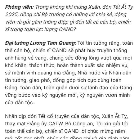
Phóng viên:
Trong không khí mừng Xuân, đón Tết Ất Tỵ
2025, đồng chí Bộ trưởng có những lời chia sẻ, động
viên và gửi gắm thông điệp gì đến tất cả cán bộ, chiến
sĩ trong toàn lực lượng CAND?
Đại tướng Lương Tam Quang:
Tôi tin tưởng rằng, toàn
thể cán bộ, chiến sĩ CAND sẽ phát huy truyền thống
anh hùng vẻ vang, chung sức đồng lòng vượt qua mọi
khó khăn, thách thức, hoàn thành xuất sắc nhiệm vụ,
sứ mệnh vinh quang mà Đảng, Nhà nước và Nhân dân
tin tưởng, giao phó, đóng góp tích cực cùng toàn
Đảng, toàn dân, toàn quân dưới sự lãnh đạo của Đảng
vững bước vào kỷ nguyên mới, kỷ nguyên vươn mình
của dân tộc.
Nhân dịp đón Tết cổ truyền của dân tộc, Xuân Ất Tỵ,
thay mặt Đảng ủy CATW, Bộ Công an, Tôi xin gửi tới
toàn thể cán bộ, chiến sĩ CAND lời chúc mừng năm
mới tốt đẹp nhất, chúc các đồng chí và gia đình năm