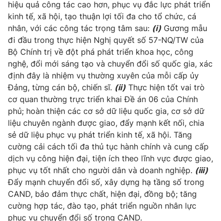
hiệu quả công tác cao hơn, phục vụ đắc lực phát triển
kinh tế, xã hội, tạo thuận lợi tối đa cho tổ chức, cá
nhân, với các công tác trọng tâm sau:
(i)
Gương mẫu
đi đầu trong thực hiện Nghị quyết số 57-NQ/TW của
Bộ Chính trị về đột phá phát triển khoa học, công
nghệ, đổi mới sáng tạo và chuyển đổi số quốc gia, xác
định đây là nhiệm vụ thường xuyên của mỗi cấp ủy
Đảng, từng cán bộ, chiến sĩ.
(ii)
Thực hiện tốt vai trò
cơ quan thường trực triển khai Đề án 06 của Chính
phủ; hoàn thiện các cơ sở dữ liệu quốc gia, cơ sở dữ
liệu chuyên ngành được giao, đẩy mạnh kết nối, chia
sẻ dữ liệu phục vụ phát triển kinh tế, xã hội. Tăng
cường cải cách tối đa thủ tục hành chính và cung cấp
dịch vụ công hiện đại, tiện ích theo lĩnh vực được giao,
phục vụ tốt nhất cho người dân và doanh nghiệp.
(iii)
Đẩy mạnh chuyển đổi số, xây dựng hạ tầng số trong
CAND, bảo đảm thực chất, hiện đại, đồng bộ; tăng
cường hợp tác, đào tạo, phát triển nguồn nhân lực
phục vụ chuyển đổi số trong CAND.