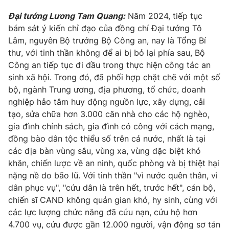
Đại tướng Lương Tam Quang:
Năm 2024, tiếp tục
bám sát ý kiến chỉ đạo của đồng chí Đại tướng Tô
Lâm, nguyên Bộ trưởng Bộ Công an, nay là Tổng Bí
thư, với tinh thần không để ai bị bỏ lại phía sau, Bộ
Công an tiếp tục đi đầu trong thực hiện công tác an
sinh xã hội. Trong đó, đã phối hợp chặt chẽ với một số
bộ, ngành Trung ương, địa phương, tổ chức, doanh
nghiệp hảo tâm huy động nguồn lực, xây dựng, cải
tạo, sửa chữa hơn 3.000 căn nhà cho các hộ nghèo,
gia đình chính sách, gia đình có công với cách mạng,
đồng bào dân tộc thiểu số trên cả nước, nhất là tại
các địa bàn vùng sâu, vùng xa, vùng đặc biệt khó
khăn, chiến lược về an ninh, quốc phòng và bị thiệt hại
nặng nề do bão lũ. Với tinh thần "vì nước quên thân, vì
dân phục vụ", "cứu dân là trên hết, trước hết", cán bộ,
chiến sĩ CAND không quản gian khó, hy sinh, cùng với
các lực lượng chức năng đã cứu nạn, cứu hộ hơn
4.700 vụ, cứu được gần 12.000 người, vận động sơ tán