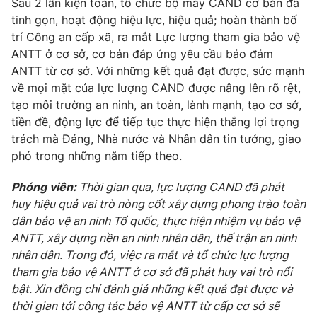
Sau 2 lần kiện toàn, tổ chức bộ máy CAND cơ bản đã
Cơ quan báo chí:
Thời báo VTV
tinh gọn, hoạt động hiệu lực, hiệu quả; hoàn thành bố
trí Công an cấp xã, ra mắt Lực lượng tham gia bảo vệ
Giấy phép hoạt động báo in và báo điện tử số 483/GP-BTTTT
cấp ngày 29/12/2023
ANTT ở cơ sở, cơ bản đáp ứng yêu cầu bảo đảm
ANTT từ cơ sở. Với những kết quả đạt được, sức mạnh
Tổng Biên tập:
Vũ Thanh Thủy
về mọi mặt của lực lượng CAND được nâng lên rõ rệt,
Phó Tổng Biên tập:
Nguyễn Thị Mỹ Hạnh, Phạm Quốc Thắng,
tạo môi trường an ninh, an toàn, lành mạnh, tạo cơ sở,
Nguyễn Trọng Ninh
tiền đề, động lực để tiếp tục thực hiện thắng lợi trọng
Tổng đài VTV:
024.38 355 931 - 024.38 355 932
trách mà Đảng, Nhà nước và Nhân dân tin tưởng, giao
Ðiện thoại Thời báo VTV:
024.66 897 897
phó trong những năm tiếp theo.
Email:
toasoan@vtv.vn
Liên hệ quảng cáo:
024-7300.7108
Phóng viên:
Thời gian qua, lực lượng CAND đã phát
huy hiệu quả vai trò nòng cốt xây dựng phong trào toàn
dân bảo vệ an ninh Tổ quốc, thực hiện nhiệm vụ bảo vệ
ANTT, xây dựng nền an ninh nhân dân, thế trận an ninh
nhân dân. Trong đó, việc ra mắt và tổ chức lực lượng
tham gia bảo vệ ANTT ở cơ sở đã phát huy vai trò nổi
bật. Xin đồng chí đánh giá những kết quả đạt được và
thời gian tới công tác bảo vệ ANTT từ cấp cơ sở sẽ