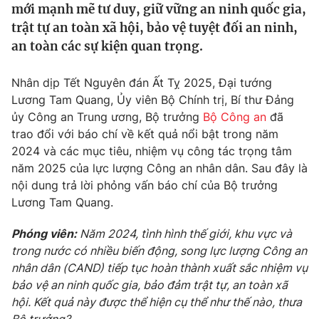
mới mạnh mẽ tư duy, giữ vững an ninh quốc gia,
Tin tức
trật tự an toàn xã hội, bảo vệ tuyệt đối an ninh,
Kinh tế
an toàn các sự kiện quan trọng.
Thế giới đó đây
Tài chính
Dữ liệu và đời sống
Câu chuyện quốc tế
Nhân dịp Tết Nguyên đán Ất Tỵ 2025, Đại tướng
Thị trường
Lương Tam Quang, Ủy viên Bộ Chính trị, Bí thư Đảng
Truyền hình
Góc doanh nghiệp
ủy Công an Trung ương, Bộ trưởng
Bộ Công an
đã
trao đổi với báo chí về kết quả nổi bật trong năm
Phim VTV
2024 và các mục tiêu, nhiệm vụ công tác trọng tâm
Giải trí
năm 2025 của lực lượng Công an nhân dân. Sau đây là
Hậu trường
Điện ảnh
nội dung trả lời phỏng vấn báo chí của Bộ trưởng
Đời sống
Nhân vật
Lương Tam Quang.
Âm nhạc
Du lịch
Khán giả
Phóng viên:
Năm 2024, tình hình thế giới, khu vực và
Giáo dục
Sao
trong nước có nhiều biến động, song lực lượng Công an
Làm đẹp
Giải sao mai
Tuyển sinh
nhân dân (CAND) tiếp tục hoàn thành xuất sắc nhiệm vụ
Công nghệ
Chất lượng cuộc sống
bảo vệ an ninh quốc gia, bảo đảm trật tự, an toàn xã
Học trực tuyến
hội. Kết quả này được thể hiện cụ thể như thế nào, thưa
Hitech Công nghệ tương lai