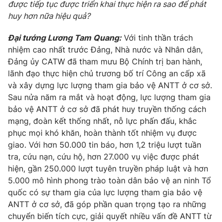
được tiếp tục được triển khai thực hiện ra sao để phát
huy hơn nữa hiệu quả?
Đại tướng Lương Tam Quang:
Với tinh thần trách
® Cấm sao chép dưới mọi hình thức nếu không có sự chấp
nhiệm cao nhất trước Đảng, Nhà nước và Nhân dân,
thuận bằng văn bản. Ghi rõ nguồn VTV.vn khi phát hành lại
Đảng ủy CATW đã tham mưu Bộ Chính trị ban hành,
thông tin từ website này.
lãnh đạo thực hiện chủ trương bố trí Công an cấp xã
và xây dựng lực lượng tham gia bảo vệ ANTT ở cơ sở.
Sau nửa năm ra mắt và hoạt động, lực lượng tham gia
bảo vệ ANTT ở cơ sở đã phát huy truyền thống cách
mạng, đoàn kết thống nhất, nỗ lực phấn đấu, khắc
phục mọi khó khăn, hoàn thành tốt nhiệm vụ được
giao. Với hơn 50.000 tin báo, hơn 1,2 triệu lượt tuần
tra, cứu nạn, cứu hộ, hơn 27.000 vụ việc được phát
hiện, gần 250.000 lượt tuyên truyền pháp luật và hơn
5.000 mô hình phong trào toàn dân bảo vệ an ninh Tổ
quốc có sự tham gia của lực lượng tham gia bảo vệ
ANTT ở cơ sở, đã góp phần quan trọng tạo ra những
chuyển biến tích cực, giải quyết nhiều vấn đề ANTT từ