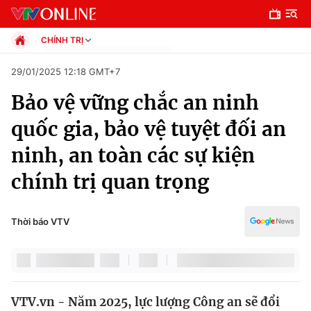
CHÍNH TRỊ
Chính trị
29/01/2025 12:18 GMT+7
Xã hội
Bảo vệ vững chắc an ninh
Pháp luật
Chuyên mục
Kinh tế
quốc gia, bảo vệ tuyệt đối an
Thể thao
Chính trị
ninh, an toàn các sự kiện
Truyền hình
Văn hóa - Giải trí
chính trị quan trọng
Xã hội
Y tế
Đời sống
Pháp luật
Thời báo VTV
Công nghệ
Giáo dục
Y tế
Thế giới
VTV.vn - Năm 2025, lực lượng Công an sẽ đổi