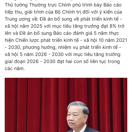
Thủ tướng Thường trực Chính phủ trình bày Báo cáo
Cơ quan báo chí:
Thời báo VTV
tiếp thu, giải trình của Bộ Chính trị đối với ý kiến của
Giấy phép hoạt động báo in và báo điện tử số 483/GP-BTTTT
Trung ương về: Đề án bổ sung về phát triển kinh tế -
cấp ngày 29/12/2023
xã hội năm 2025 với mục tiêu tăng trưởng đạt 8% trở
Tổng Biên tập:
Vũ Thanh Thủy
lên và Đề án bổ sung Báo cáo đánh giá 5 năm thực
Phó Tổng Biên tập:
Nguyễn Thị Mỹ Hạnh, Phạm Quốc Thắng,
hiện Chiến lược phát triển kinh tế - xã hội 10 năm 2021
Nguyễn Trọng Ninh
- 2030, phương hướng, nhiệm vụ phát triển kinh tế -
Tổng đài VTV:
024.38 355 931 - 024.38 355 932
xã hội 5 năm 2026 - 2030 với mục tiêu tăng trưởng
Ðiện thoại Thời báo VTV:
024.66 897 897
giai đoạn 2026 - 2030 đạt hai con số liên tục trong
các năm.
Email:
toasoan@vtv.vn
Liên hệ quảng cáo:
024-7300.7108