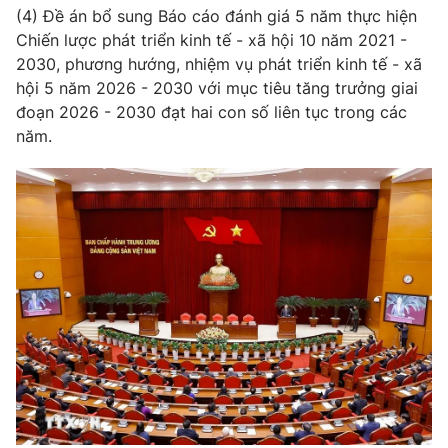
Giao lưu trực tuyến
(4) Đề án bổ sung Báo cáo đánh giá 5 năm thực hiện
Sản phẩm
Chiến lược phát triển kinh tế - xã hội 10 năm 2021 -
Lịch phát sóng
Thị trường
2030, phương hướng, nhiệm vụ phát triển kinh tế - xã
hội 5 năm 2026 - 2030 với mục tiêu tăng trưởng giai
Tư vấn
đoạn 2026 - 2030 đạt hai con số liên tục trong các
Chuyên mục khác
năm.
Emagazine
Podcast
Photo
Infographic
Video
Shorts video
VTV Money
VTV Thể thao
VTV Sức khoẻ
Bất động sản