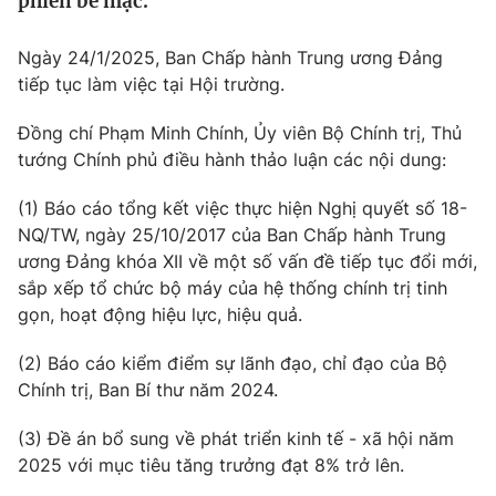
phiên bế mạc.
Tin tức
Kinh tế
Ngày 24/1/2025, Ban Chấp hành Trung ương Đảng
Thế giới đó đây
tiếp tục làm việc tại Hội trường.
Tài chính
Dữ liệu và đời sống
Câu chuyện quốc tế
Đồng chí Phạm Minh Chính, Ủy viên Bộ Chính trị, Thủ
Thị trường
tướng Chính phủ điều hành thảo luận các nội dung:
Truyền hình
Góc doanh nghiệp
(1) Báo cáo tổng kết việc thực hiện Nghị quyết số 18-
Phim VTV
NQ/TW, ngày 25/10/2017 của Ban Chấp hành Trung
Giải trí
ương Đảng khóa XII về một số vấn đề tiếp tục đổi mới,
Hậu trường
Điện ảnh
sắp xếp tổ chức bộ máy của hệ thống chính trị tinh
Đời sống
Nhân vật
gọn, hoạt động hiệu lực, hiệu quả.
Âm nhạc
Du lịch
Khán giả
(2) Báo cáo kiểm điểm sự lãnh đạo, chỉ đạo của Bộ
Giáo dục
Sao
Chính trị, Ban Bí thư năm 2024.
Làm đẹp
Giải sao mai
Tuyển sinh
Công nghệ
Chất lượng cuộc sống
(3) Đề án bổ sung về phát triển kinh tế - xã hội năm
Học trực tuyến
2025 với mục tiêu tăng trưởng đạt 8% trở lên.
Hitech Công nghệ tương lai