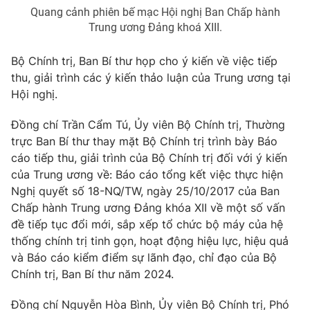
Thị trường 24h
Tấm lòng Việt
Quang cảnh phiên bế mạc Hội nghị Ban Chấp hành
Trung ương Đảng khoá XIII.
VTV4
Vươn mình bằng AI
Bộ Chính trị, Ban Bí thư họp cho ý kiến về việc tiếp
thu, giải trình các ý kiến thảo luận của Trung ương tại
VTV9
VTV8
Hội nghị.
Đồng chí Trần Cẩm Tú, Ủy viên Bộ Chính trị, Thường
Liên hệ tòa soạn
English
trực Ban Bí thư thay mặt Bộ Chính trị trình bày Báo
cáo tiếp thu, giải trình của Bộ Chính trị đối với ý kiến
của Trung ương về: Báo cáo tổng kết việc thực hiện
Nghị quyết số 18-NQ/TW, ngày 25/10/2017 của Ban
THỜI BÁO VTV
Chấp hành Trung ương Đảng khóa XII về một số vấn
đề tiếp tục đổi mới, sắp xếp tổ chức bộ máy của hệ
thống chính trị tinh gọn, hoạt động hiệu lực, hiệu quả
và Báo cáo kiểm điểm sự lãnh đạo, chỉ đạo của Bộ
Theo dõi báo trên
Chính trị, Ban Bí thư năm 2024.
Đồng chí Nguyễn Hòa Bình, Ủy viên Bộ Chính trị, Phó
Cơ quan chủ quản:
Đài Truyền hình Việt Nam