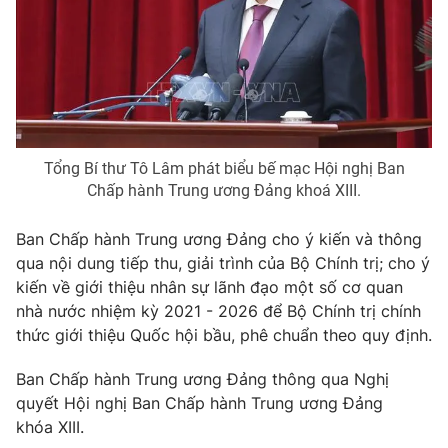
® Cấm sao chép dưới mọi hình thức nếu không có sự chấp
thuận bằng văn bản. Ghi rõ nguồn VTV.vn khi phát hành lại
thông tin từ website này.
Tổng Bí thư Tô Lâm phát biểu bế mạc Hội nghị Ban
Chấp hành Trung ương Đảng khoá XIII.
Ban Chấp hành Trung ương Đảng cho ý kiến và thông
qua nội dung tiếp thu, giải trình của Bộ Chính trị; cho ý
kiến về giới thiệu nhân sự lãnh đạo một số cơ quan
nhà nước nhiệm kỳ 2021 - 2026 để Bộ Chính trị chính
thức giới thiệu Quốc hội bầu, phê chuẩn theo quy định.
Ban Chấp hành Trung ương Đảng thông qua Nghị
quyết Hội nghị Ban Chấp hành Trung ương Đảng
khóa XIII.