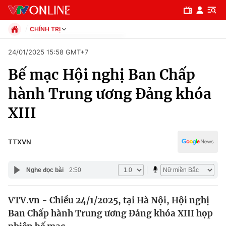
CHÍNH TRỊ
Chính trị
24/01/2025 15:58 GMT+7
Xã hội
Bế mạc Hội nghị Ban Chấp
Pháp luật
Chuyên mục
Kinh tế
hành Trung ương Đảng khóa
Thể thao
Chính trị
XIII
Truyền hình
Văn hóa - Giải trí
Xã hội
Y tế
TTXVN
Đời sống
Pháp luật
Công nghệ
Nghe đọc bài
2:50
Giáo dục
Y tế
VTV.vn - Chiều 24/1/2025, tại Hà Nội, Hội nghị
Ban Chấp hành Trung ương Đảng khóa XIII họp
Thế giới