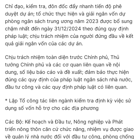
Chỉ đạo, kiểm tra, đôn đốc đẩy nhanh tiến độ phê
duyệt dự án; tổ chức thực hiện và giải ngân vốn dự
phòng ngân sách trung ương năm 2023 được bổ sung
chậm nhất đến ngày 31/12/2024 theo đúng quy định
® Cấm sao chép dưới mọi hình thức nếu không có sự chấp
pháp luật; chịu trách nhiệm của người đứng đầu về kết
thuận bằng văn bản. Ghi rõ nguồn VTV.vn khi phát hành lại
thông tin từ website này.
quả giải ngân vốn của các dự án.
Chịu trách nhiệm toàn diện trước Chính phủ, Thủ
tướng Chính phủ và các cơ quan liên quan về nội
dung, số liệu báo cáo và đề xuất; đảm bảo thực hiện
đúng các quy định của pháp luật ngân sách nhà nước,
đầu tư công và các quy định pháp luật có liên quan.
* Lập Tổ công tác liên ngành kiểm tra định kỳ việc sử
dụng số vốn hỗ trợ cho các địa phương
Các Bộ: Kế hoạch và Đầu tư, Nông nghiệp và Phát
triển nông thôn căn cứ chức năng, nhiệm vụ được giao
về quản lý nhà nước đối với đầu tư công, phòng chống