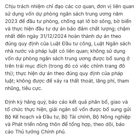
Chịu trách nhiệm chỉ đạo các cơ quan, đơn vị liên quan
Cơ quan báo chí:
Thời báo VTV
sử dụng vốn dự phòng ngân sách trung ương năm
Giấy phép hoạt động báo in và báo điện tử số 483/GP-BTTTT
2023 để đầu tư phòng, chống sạt lở bờ sông, bờ biển
cấp ngày 29/12/2023
và thực hiện đầu tư dự án bảo đảm chất lượng; chậm
Tổng Biên tập:
Vũ Thanh Thủy
nhất đến ngày 31/12/2024 hoàn thành dự án theo
Phó Tổng Biên tập:
Nguyễn Thị Mỹ Hạnh, Phạm Quốc Thắng,
đúng quy định của Luật Đầu tư công, Luật Ngân sách
Nguyễn Trọng Ninh
nhà nước và pháp luật có liên quan; không sử dụng
Tổng đài VTV:
024.38 355 931 - 024.38 355 932
vốn dự phòng ngân sách trung ương được bổ sung ở
Ðiện thoại Thời báo VTV:
024.66 897 897
trên trái mục đích (trong đó có việc chỉnh trang đô
Email:
toasoan@vtv.vn
thị); thực hiện dự án theo đúng quy định của pháp
luật; không được để xảy ra thất thoát, lãng phí, tham
Liên hệ quảng cáo:
024-7300.7108
nhũng, tiêu cực.
Định kỳ hằng quý, báo cáo kết quả phân bổ, giao và
tổ chức thực hiện, giải ngân số vốn được bổ sung gửi
Bộ Kế hoạch và Đầu tư, Bộ Tài chính, Bộ Nông nghiệp
và Phát triển nông thôn để tổng hợp, theo dõi, báo
cáo Thủ tướng Chính phủ.