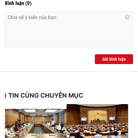
Bình luận
(
0
)
Gửi bình luận
TIN CÙNG CHUYÊN MỤC