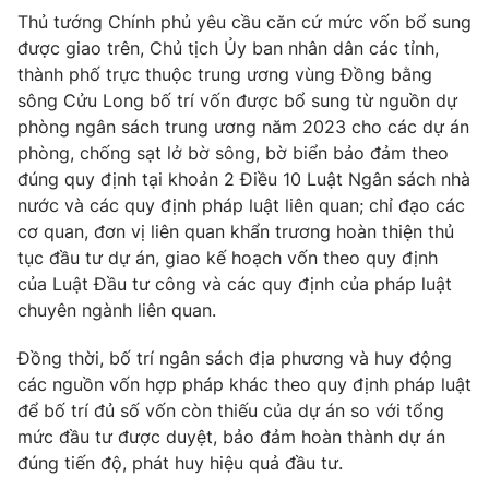
Thị trường 24h
Tấm lòng Việt
Thủ tướng Chính phủ yêu cầu căn cứ mức vốn bổ sung
được giao trên, Chủ tịch Ủy ban nhân dân các tỉnh,
thành phố trực thuộc trung ương vùng Đồng bằng
VTV4
Vươn mình bằng AI
sông Cửu Long bố trí vốn được bổ sung từ nguồn dự
phòng ngân sách trung ương năm 2023 cho các dự án
VTV9
VTV8
phòng, chống sạt lở bờ sông, bờ biển bảo đảm theo
đúng quy định tại khoản 2 Điều 10 Luật Ngân sách nhà
Liên hệ tòa soạn
English
nước và các quy định pháp luật liên quan; chỉ đạo các
cơ quan, đơn vị liên quan khẩn trương hoàn thiện thủ
tục đầu tư dự án, giao kế hoạch vốn theo quy định
của Luật Đầu tư công và các quy định của pháp luật
chuyên ngành liên quan.
THỜI BÁO VTV
Đồng thời, bố trí ngân sách địa phương và huy động
các nguồn vốn hợp pháp khác theo quy định pháp luật
để bố trí đủ số vốn còn thiếu của dự án so với tổng
Theo dõi báo trên
mức đầu tư được duyệt, bảo đảm hoàn thành dự án
đúng tiến độ, phát huy hiệu quả đầu tư.
Cơ quan chủ quản:
Đài Truyền hình Việt Nam