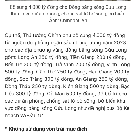
Giao lưu trực tuyến
Sản phẩm
Bổ sung 4.000 tỷ đồng cho Đồng bằng sông Cửu Long
thực hiện dự án phòng, chống sạt lở bờ sông, bờ biển.
Lịch phát sóng
Thị trường
Ảnh: Chinhphu.vn
Tư vấn
Cụ thể, Thủ tướng Chính phủ bổ sung 4.000 tỷ đồng
Chuyên mục khác
từ nguồn dự phòng ngân sách trung ương năm 2023
cho các địa phương vùng đồng bằng sông Cửu Long
Emagazine
Podcast
gồm: Long An 250 tỷ đồng, Tiền Giang 200 tỷ đồng,
Bến Tre 300 tỷ đồng, Trà Vinh 200 tỷ đồng, Vĩnh Long
Photo
Infographic
500 tỷ đồng, Cần Thơ 250 tỷ đồng, Hậu Giang 200 tỷ
đồng, Sóc Trăng 300 tỷ đồng, An Giang 250 tỷ đồng,
Đồng Tháp 250 tỷ đồng, Kiên Giang 500 tỷ đồng, Bạc
Video
Shorts video
Liêu 300 tỷ đồng, Cà Mau 500 tỷ đồng, để bố trí cho
các dự án phòng, chống sạt lở bờ sông, bờ biển khu
VTV Money
VTV Thể thao
vực đồng bằng sông Cửu Long như đề nghị của Bộ Kế
hoạch và Đầu tư.
VTV Sức khoẻ
Bất động sản
* Không sử dụng vốn trái mục đích