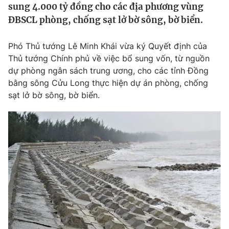
sung 4.000 tỷ đồng cho các địa phương vùng
Tin tức
ĐBSCL phòng, chống sạt lở bờ sông, bờ biển.
Kinh tế
Thế giới đó đây
Tài chính
Phó Thủ tướng Lê Minh Khái vừa ký Quyết định của
Dữ liệu và đời sống
Câu chuyện quốc tế
Thủ tướng Chính phủ về việc bổ sung vốn, từ nguồn
Thị trường
dự phòng ngân sách trung ương, cho các tỉnh Đồng
Truyền hình
bằng sông Cửu Long thực hiện dự án phòng, chống
Góc doanh nghiệp
sạt lở bờ sông, bờ biển.
Phim VTV
Giải trí
Hậu trường
Điện ảnh
Đời sống
Nhân vật
Âm nhạc
Du lịch
Khán giả
Giáo dục
Sao
Làm đẹp
Giải sao mai
Tuyển sinh
Công nghệ
Chất lượng cuộc sống
Học trực tuyến
Hitech Công nghệ tương lai