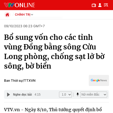
CHÍNH TRỊ
Chính trị
09/10/2023 06:23 GMT+7
Xã hội
Bổ sung vốn cho các tỉnh
Pháp luật
Chuyên mục
Kinh tế
vùng Đồng bằng sông Cửu
Thể thao
Chính trị
Long phòng, chống sạt lở bờ
Truyền hình
Văn hóa - Giải trí
sông, bờ biển
Xã hội
Y tế
Đời sống
Pháp luật
Ban Thời sự/TTXVN
Công nghệ
Giáo dục
Y tế
Nghe đọc bài
4:15
Thế giới
VTV.vn - Ngày 8/10, Thủ tướng quyết định bổ