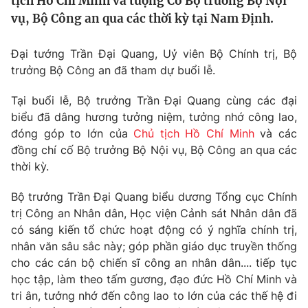
tịch Hồ Chí Minh và tượng Cố Bộ trưởng Bộ Nội
Tin tức
vụ, Bộ Công an qua các thời kỳ tại Nam Định.
Kinh tế
Thế giới đó đây
Đại tướng Trần Đại Quang, Uỷ viên Bộ Chính trị, Bộ
Tài chính
Dữ liệu và đời sống
trưởng Bộ Công an đã tham dự buổi lễ.
Câu chuyện quốc tế
Thị trường
Tại buổi lễ, Bộ trưởng Trần Đại Quang cùng các đại
Truyền hình
Góc doanh nghiệp
biểu đã dâng hương tưởng niệm, tưởng nhớ công lao,
đóng góp to lớn của
Chủ tịch Hồ Chí Minh
và các
Phim VTV
Giải trí
đồng chí cố Bộ trưởng Bộ Nội vụ, Bộ Công an qua các
Hậu trường
thời kỳ.
Điện ảnh
Đời sống
Nhân vật
Bộ trưởng Trần Đại Quang biểu dương Tổng cục Chính
Âm nhạc
trị Công an Nhân dân, Học viện Cảnh sát Nhân dân đã
Du lịch
Khán giả
Giáo dục
có sáng kiến tổ chức hoạt động có ý nghĩa chính trị,
Sao
Làm đẹp
nhân văn sâu sắc này; góp phần giáo dục truyền thống
Giải sao mai
Tuyển sinh
cho các cán bộ chiến sĩ công an nhân dân.... tiếp tục
Công nghệ
Chất lượng cuộc sống
học tập, làm theo tấm gương, đạo đức Hồ Chí Minh và
Học trực tuyến
tri ân, tưởng nhớ đến công lao to lớn của các thế hệ đi
Hitech Công nghệ tương lai