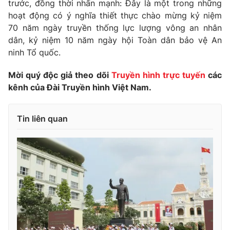
Giao lưu trực tuyến
trước, đồng thời nhấn mạnh: Đây là một trong những
Sản phẩm
hoạt động có ý nghĩa thiết thực chào mừng kỷ niệm
70 năm ngày truyền thống lực lượng vông an nhân
Lịch phát sóng
Thị trường
dân, kỷ niệm 10 năm ngày hội Toàn dân bảo vệ An
ninh Tổ quốc.
Tư vấn
Chuyên mục khác
Mời quý độc giả theo dõi
Truyền hình trực tuyến
các
Emagazine
Podcast
kênh của Đài Truyền hình Việt Nam.
Photo
Infographic
Tin liên quan
Video
Shorts video
VTV Money
VTV Thể thao
VTV Sức khoẻ
Bất động sản