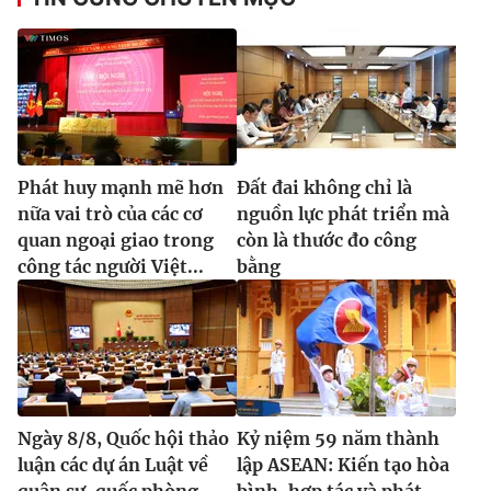
® Cấm sao chép dưới mọi hình thức nếu không có sự chấp
thuận bằng văn bản. Ghi rõ nguồn VTV.vn khi phát hành lại
thông tin từ website này.
Phát huy mạnh mẽ hơn
Đất đai không chỉ là
nữa vai trò của các cơ
nguồn lực phát triển mà
quan ngoại giao trong
còn là thước đo công
công tác người Việt...
bằng
Ngày 8/8, Quốc hội thảo
Kỷ niệm 59 năm thành
luận các dự án Luật về
lập ASEAN: Kiến tạo hòa
quân sự, quốc phòng
bình, hợp tác và phát