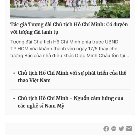
Thị trường 24h
Tấm lòng Việt
VTV4
Vươn mình bằng AI
Tác giả Tượng đài Chủ tịch Hồ Chí Minh: Có duyên
với tượng đài lãnh tụ
VTV9
VTV8
Tượng đài Chủ tịch Hồ Chí Minh phía trước UBND
TP.HCM vừa khánh thành vào ngày 17/5 thay cho
tượng Bác của nhà điêu khắc Diệp Minh Châu tồn tại...
Liên hệ tòa soạn
English
Chủ tịch Hồ Chí Minh với sự phát triển của thể
thao Việt Nam
THỜI BÁO VTV
Chủ tịch Hồ Chí Minh - Nguồn cảm hứng của
các nghệ sĩ Nam Mỹ
Theo dõi báo trên
Cơ quan chủ quản:
Đài Truyền hình Việt Nam