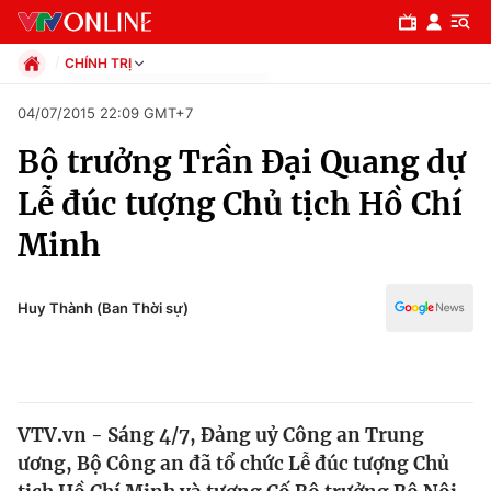
CHÍNH TRỊ
Chính trị
04/07/2015 22:09 GMT+7
Xã hội
Bộ trưởng Trần Đại Quang dự
Pháp luật
Chuyên mục
Kinh tế
Lễ đúc tượng Chủ tịch Hồ Chí
Thể thao
Chính trị
Minh
Truyền hình
Văn hóa - Giải trí
Xã hội
Y tế
Huy Thành (Ban Thời sự)
Đời sống
Pháp luật
Công nghệ
Giáo dục
Y tế
VTV.vn - Sáng 4/7, Đảng uỷ Công an Trung
ương, Bộ Công an đã tổ chức Lễ đúc tượng Chủ
Thế giới