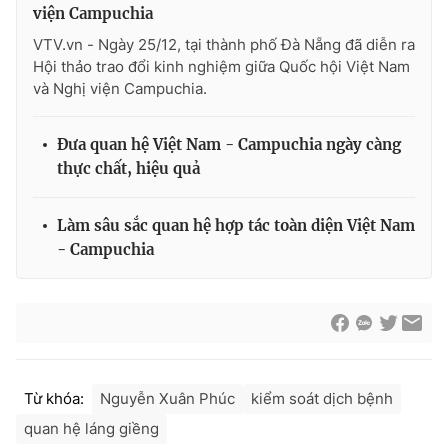
viện Campuchia
VTV.vn - Ngày 25/12, tại thành phố Đà Nẵng đã diễn ra
Hội thảo trao đổi kinh nghiệm giữa Quốc hội Việt Nam
và Nghị viện Campuchia.
® Cấm sao chép dưới mọi hình thức nếu không có sự chấp
thuận bằng văn bản. Ghi rõ nguồn VTV.vn khi phát hành lại
thông tin từ website này.
Đưa quan hệ Việt Nam - Campuchia ngày càng
thực chất, hiệu quả
Làm sâu sắc quan hệ hợp tác toàn diện Việt Nam
- Campuchia
Từ khóa:
Nguyễn Xuân Phúc
kiểm soát dịch bệnh
quan hệ láng giềng