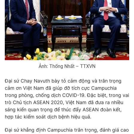
Thị trường 24h
Tấm lòng Việt
VTV4
Vươn mình bằng AI
VTV9
VTV8
Liên hệ tòa soạn
English
Ảnh: Thống Nhất – TTXVN
Đại sứ Chay Navuth bày tỏ cảm động và trân trọng
THỜI BÁO VTV
cảm ơn Việt Nam đã giúp đỡ tích cực Campuchia
trong phòng, chống dịch COVID-19. Đặc biệt, trong vai
trò Chủ tịch ASEAN 2020, Việt Nam đã đưa ra nhiều
sáng kiến quan trọng để thúc đẩy ASEAN đoàn kết,
Theo dõi báo trên
hợp tác kiểm soát dịch bệnh hiệu quả.
Đại sứ khẳng định Campuchia trân trọng, đánh giá cao
Cơ quan chủ quản:
Đài Truyền hình Việt Nam