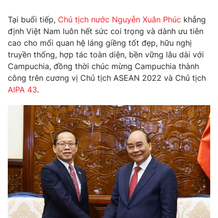
Tin tức
Tại buổi tiếp,
Chủ tịch nước Nguyễn Xuân Phúc
khẳng
Kinh tế
định Việt Nam luôn hết sức coi trọng và dành ưu tiên
Thế giới đó đây
Tài chính
cao cho mối quan hệ láng giềng tốt đẹp, hữu nghị
Dữ liệu và đời sống
Câu chuyện quốc tế
truyền thống, hợp tác toàn diện, bền vững lâu dài với
Thị trường
Campuchia, đồng thời chúc mừng Campuchia thành
Truyền hình
công trên cương vị Chủ tịch ASEAN 2022 và Chủ tịch
Góc doanh nghiệp
AIPA 43
.
Phim VTV
Giải trí
Hậu trường
Điện ảnh
Đời sống
Nhân vật
Âm nhạc
Du lịch
Khán giả
Giáo dục
Sao
Làm đẹp
Giải sao mai
Tuyển sinh
Công nghệ
Chất lượng cuộc sống
Học trực tuyến
Hitech Công nghệ tương lai