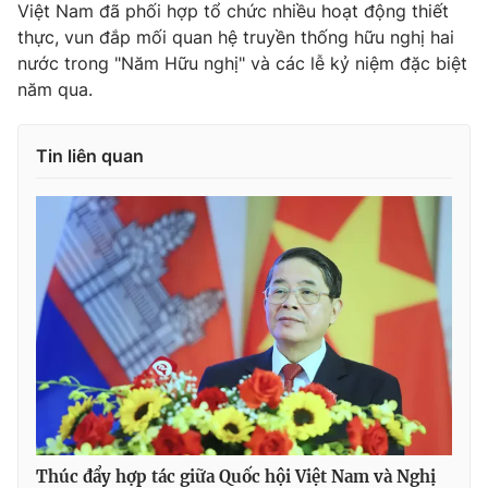
Việt Nam đã phối hợp tổ chức nhiều hoạt động thiết
Cơ quan báo chí:
Thời báo VTV
thực, vun đắp mối quan hệ truyền thống hữu nghị hai
Giấy phép hoạt động báo in và báo điện tử số 483/GP-BTTTT
nước trong "Năm Hữu nghị" và các lễ kỷ niệm đặc biệt
cấp ngày 29/12/2023
năm qua.
Tổng Biên tập:
Vũ Thanh Thủy
Phó Tổng Biên tập:
Nguyễn Thị Mỹ Hạnh, Phạm Quốc Thắng,
Tin liên quan
Nguyễn Trọng Ninh
Tổng đài VTV:
024.38 355 931 - 024.38 355 932
Ðiện thoại Thời báo VTV:
024.66 897 897
Email:
toasoan@vtv.vn
Liên hệ quảng cáo:
024-7300.7108
Thúc đẩy hợp tác giữa Quốc hội Việt Nam và Nghị