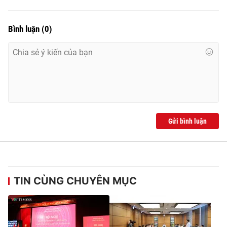
Bình luận
(
0
)
Gửi bình luận
TIN CÙNG CHUYÊN MỤC