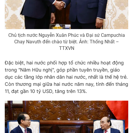
Giao lưu trực tuyến
Sản phẩm
Lịch phát sóng
Thị trường
Tư vấn
Chủ tịch nước Nguyễn Xuân Phúc và Đại sứ Campuchia
Chuyên mục khác
Chay Navuth đến chào từ biệt. Ảnh: Thống Nhất –
TTXVN
Emagazine
Podcast
Đặc biệt, hai nước phối hợp tổ chức nhiều hoạt động
Photo
Infographic
trong "Năm Hữu nghị", góp phần tuyên truyền, giáo
dục các tầng lớp nhân dân hai nước, nhất là thế hệ trẻ.
Còn thương mại giữa hai nước năm nay, tính đến tháng
Video
Shorts video
11, đạt gần 10 tỷ USD, tăng trên 13%.
VTV Money
VTV Thể thao
VTV Sức khoẻ
Bất động sản