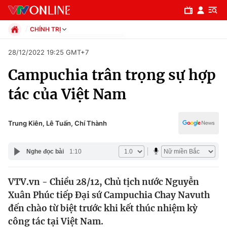
CHÍNH TRỊ
Chính trị
28/12/2022 19:25 GMT+7
Xã hội
Campuchia trân trọng sự hợp
Pháp luật
Chuyên mục
Kinh tế
tác của Việt Nam
Thể thao
Chính trị
Truyền hình
Văn hóa - Giải trí
Trung Kiên, Lê Tuấn, Chí Thành
Xã hội
Y tế
Đời sống
Nghe đọc bài
1:10
Pháp luật
Công nghệ
Giáo dục
VTV.vn - Chiều 28/12, Chủ tịch nước Nguyễn
Y tế
Xuân Phúc tiếp Đại sứ Campuchia Chay Navuth
đến chào từ biệt trước khi kết thúc nhiệm kỳ
Thế giới
công tác tại Việt Nam.