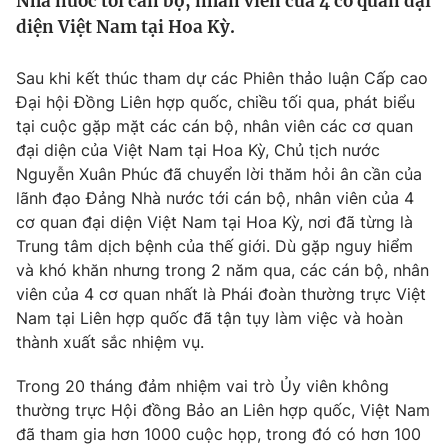
Nhà nước tới cán bộ, nhân viên của 4 cơ quan đại
Tin tức
diện Việt Nam tại Hoa Kỳ.
Kinh tế
Thế giới đó đây
Sau khi kết thúc tham dự các Phiên thảo luận Cấp cao
Tài chính
Dữ liệu và đời sống
Đại hội Đồng Liên hợp quốc, chiều tối qua, phát biểu
Câu chuyện quốc tế
Thị trường
tại cuộc gặp mặt các cán bộ, nhân viên các cơ quan
đại diện của Việt Nam tại Hoa Kỳ, Chủ tịch nước
Truyền hình
Góc doanh nghiệp
Nguyễn Xuân Phúc đã chuyển lời thăm hỏi ân cần của
lãnh đạo Đảng Nhà nước tới cán bộ, nhân viên của 4
Phim VTV
Giải trí
cơ quan đại diện Việt Nam tại Hoa Kỳ, nơi đã từng là
Hậu trường
Trung tâm dịch bệnh của thế giới. Dù gặp nguy hiểm
Điện ảnh
và khó khăn nhưng trong 2 năm qua, các cán bộ, nhân
Đời sống
Nhân vật
viên của 4 cơ quan nhất là Phái đoàn thường trực Việt
Âm nhạc
Du lịch
Nam tại Liên hợp quốc đã tận tụy làm việc và hoàn
Khán giả
Giáo dục
Sao
thành xuất sắc nhiệm vụ.
Làm đẹp
Giải sao mai
Tuyển sinh
Trong 20 tháng đảm nhiệm vai trò Ủy viên không
Công nghệ
Chất lượng cuộc sống
thường trực Hội đồng Bảo an Liên hợp quốc, Việt Nam
Học trực tuyến
Hitech Công nghệ tương lai
đã tham gia hơn 1000 cuộc họp, trong đó có hơn 100