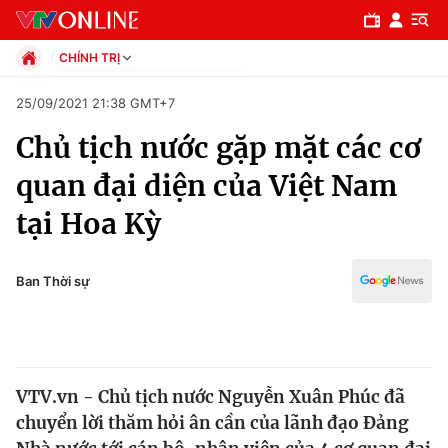
CHÍNH TRỊ
Chính trị
25/09/2021 21:38 GMT+7
Xã hội
Chủ tịch nước gặp mặt các cơ
Pháp luật
Chuyên mục
Kinh tế
quan đại diện của Việt Nam
Thể thao
Chính trị
tại Hoa Kỳ
Truyền hình
Văn hóa - Giải trí
Xã hội
Y tế
Ban Thời sự
Đời sống
Pháp luật
Công nghệ
Giáo dục
Y tế
VTV.vn - Chủ tịch nước Nguyễn Xuân Phúc đã
chuyển lời thăm hỏi ân cần của lãnh đạo Đảng
Thế giới