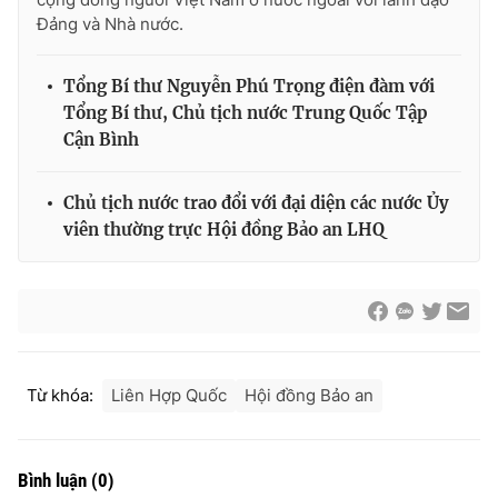
Đảng và Nhà nước.
Tổng Bí thư Nguyễn Phú Trọng điện đàm với
® Cấm sao chép dưới mọi hình thức nếu không có sự chấp
Tổng Bí thư, Chủ tịch nước Trung Quốc Tập
thuận bằng văn bản. Ghi rõ nguồn VTV.vn khi phát hành lại
Cận Bình
thông tin từ website này.
Chủ tịch nước trao đổi với đại diện các nước Ủy
viên thường trực Hội đồng Bảo an LHQ
Từ khóa:
Liên Hợp Quốc
Hội đồng Bảo an
Bình luận
(
0
)