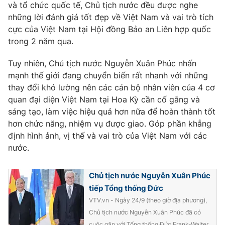
Thị trường 24h
và tổ chức quốc tế, Chủ tịch nước đều được nghe
Tấm lòng Việt
những lời đánh giá tốt đẹp về Việt Nam và vai trò tích
cực của Việt Nam tại Hội đồng Bảo an Liên hợp quốc
VTV4
Vươn mình bằng AI
trong 2 năm qua.
VTV9
Tuy nhiên, Chủ tịch nước Nguyễn Xuân Phúc nhấn
VTV8
mạnh thế giới đang chuyển biến rất nhanh với những
thay đổi khó lường nên các cán bộ nhân viên của 4 cơ
Liên hệ tòa soạn
English
quan đại diện Việt Nam tại Hoa Kỳ cần cố gắng và
sáng tạo, làm việc hiệu quả hơn nữa để hoàn thành tốt
hơn chức năng, nhiệm vụ được giao. Góp phần khẳng
định hình ảnh, vị thế và vai trò của Việt Nam với các
THỜI BÁO VTV
nước.
Chủ tịch nước Nguyễn Xuân Phúc
tiếp Tổng thống Đức
Theo dõi báo trên
VTV.vn - Ngày 24/9 (theo giờ địa phương),
Chủ tịch nước Nguyễn Xuân Phúc đã có
Cơ quan chủ quản:
Đài Truyền hình Việt Nam
cuộc gặp với Tổng thống Đức Frank-Walter