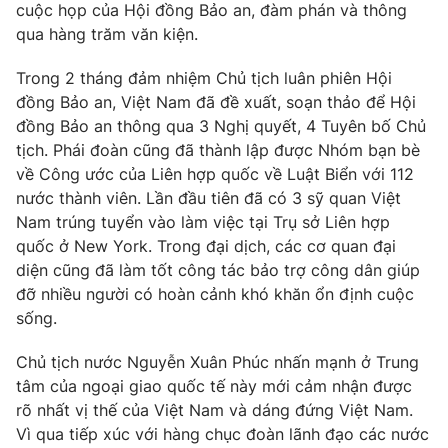
Giao lưu trực tuyến
cuộc họp của Hội đồng Bảo an, đàm phán và thông
Sản phẩm
qua hàng trăm văn kiện.
Lịch phát sóng
Thị trường
Trong 2 tháng đảm nhiệm Chủ tịch luân phiên Hội
đồng Bảo an, Việt Nam đã đề xuất, soạn thảo để Hội
Tư vấn
đồng Bảo an thông qua 3 Nghị quyết, 4 Tuyên bố Chủ
Chuyên mục khác
tịch. Phái đoàn cũng đã thành lập được Nhóm bạn bè
Emagazine
Podcast
về Công ước của Liên hợp quốc về Luật Biển với 112
nước thành viên. Lần đầu tiên đã có 3 sỹ quan Việt
Nam trúng tuyển vào làm việc tại Trụ sở Liên hợp
Photo
Infographic
quốc ở New York. Trong đại dịch, các cơ quan đại
diện cũng đã làm tốt công tác bảo trợ công dân giúp
Video
Shorts video
đỡ nhiều người có hoàn cảnh khó khăn ổn định cuộc
sống.
VTV Money
VTV Thể thao
Chủ tịch nước Nguyễn Xuân Phúc nhấn mạnh ở Trung
tâm của ngoại giao quốc tế này mới cảm nhận được
VTV Sức khoẻ
Bất động sản
rõ nhất vị thế của Việt Nam và dáng đứng Việt Nam.
Vì qua tiếp xúc với hàng chục đoàn lãnh đạo các nước