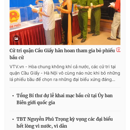
Thị trường 24h
Tấm lòng Việt
VTV4
Vươn mình bằng AI
VTV9
VTV8
Cử tri quận Cầu Giấy hân hoan tham gia bỏ phiếu
Liên hệ tòa soạn
English
bầu cử
VTV.vn - Hòa chung không khí cả nước, các cử tri tại
quận Cầu Giấy - Hà Nội vô cùng náo nức khi bỏ những
lá phiếu bầu để chọn ra những đại biểu xứng đáng...
THỜI BÁO VTV
Tổng Bí thư dự lễ khai mạc bầu cử tại Ủy ban
Biên giới quốc gia
Theo dõi báo trên
TBT Nguyễn Phú Trọng kỳ vọng các đại biểu
hết lòng vì nước, vì dân
Cơ quan chủ quản:
Đài Truyền hình Việt Nam