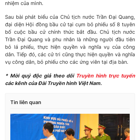
Giao lưu trực tuyến
nhiệm của mình.
Sản phẩm
Sau bài phát biểu của Chủ tịch nước Trần Đại Quang,
Lịch phát sóng
Thị trường
đại diện Hội đồng bầu cử tại cụm bỏ phiếu số 8 tuyên
bố cuộc bầu cử chính thức bắt đầu. Chủ tịch nước
Tư vấn
Trần Đại Quang và phu nhân là những người đầu tiên
Chuyên mục khác
bỏ lá phiếu, thực hiện quyền và nghĩa vụ của công
Emagazine
Podcast
dân. Tiếp đó, các cử tri cũng thực hiện quyền và nghĩa
vụ công dân, bỏ phiếu cho các ứng viên tại địa bàn.
Photo
Infographic
* Mời quý độc giả theo dõi
Truyền hình trực tuyến
các kênh của Đài Truyền hình Việt Nam.
Video
Shorts video
Tin liên quan
VTV Money
VTV Thể thao
VTV Sức khoẻ
Bất động sản