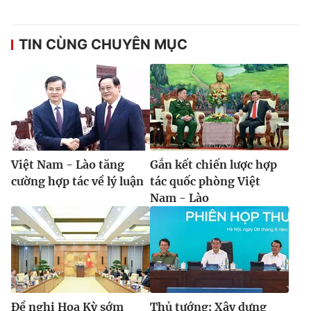
TIN CÙNG CHUYÊN MỤC
® Cấm sao chép dưới mọi hình thức nếu không có sự chấp
thuận bằng văn bản. Ghi rõ nguồn VTV.vn khi phát hành lại
thông tin từ website này.
Việt Nam - Lào tăng
Gắn kết chiến lược hợp
cường hợp tác về lý luận
tác quốc phòng Việt
Nam - Lào
Đề nghị Hoa Kỳ sớm
Thủ tướng: Xây dựng