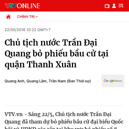
CHÍNH TRỊ
Chính trị
22/05/2016 10:22 GMT+7
Xã hội
Chủ tịch nước Trần Đại
Pháp luật
Chuyên mục
Kinh tế
Quang bỏ phiếu bầu cử tại
Thể thao
Chính trị
quận Thanh Xuân
Truyền hình
Văn hóa - Giải trí
Xã hội
Y tế
Quang Anh, Quang Lâm, Trần Nam (Ban Thời sự)
Đời sống
Pháp luật
Công nghệ
Giáo dục
Y tế
VTV.vn - Sáng 22/5, Chủ tịch nước Trần Đại
Quang đã tham dự bỏ phiếu bầu cử đại biểu Quốc
Thế giới