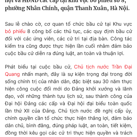
hội và HĐND các cấp tại khu vực bỏ phiếu số 8,
Tin tức
phường Nhân Chính, quận Thanh Xuân, Hà Nội.
Kinh tế
Thế giới đó đây
Sau lễ chào cờ, cơ quan tổ chức bầu cử tại Khu vực
Tài chính
Dữ liệu và đời sống
bỏ phiếu
8 công bố các thủ tục, các quy định bầu cử
Câu chuyện quốc tế
Thị trường
đối với các ứng viên, các cử tri tại địa bàn. Công tác
kiểm tra cũng được thực hiện lần cuối nhằm đảm bảo
Truyền hình
Góc doanh nghiệp
cuộc bầu cử diễn ra đúng luật, an toàn và thuận lợi.
Phim VTV
Giải trí
Phát biểu tại cuộc bầu cử,
Chủ tịch nước Trần Đại
Hậu trường
Quang
nhấn mạnh, đây là sự kiện trọng đại trong đời
Điện ảnh
sống chính trị của nhân dân, đặc biệt sau 30 năm thực
Đời sống
Nhân vật
hiện công cuộc đổi mới do Đảng khởi xướng và lãnh
Âm nhạc
đạo, với những thành tựu lịch sử, sau thành công của
Du lịch
Khán giả
Giáo dục
Sao
Đại hội Đảng các cấp và Đại hội đại biểu toàn quốc
Làm đẹp
Giải sao mai
lần thứ XII của Đảng. Chủ tịch nước đề nghị cấp ủy,
Tuyển sinh
chính quyền cần tổ chức thực hiện thắng lợi, đảm bảo
Công nghệ
Chất lượng cuộc sống
dân chủ, bình đằng, đúng pháp luật, an toàn, tiết kiệm,
Học trực tuyến
Hitech Công nghệ tương lai
đồng thời kêu gọi các cử tri thực hiện quyền và trách