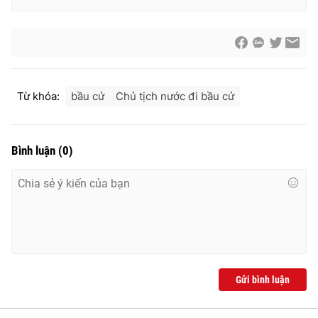
Cơ quan báo chí:
Thời báo VTV
Giấy phép hoạt động báo in và báo điện tử số 483/GP-BTTTT
cấp ngày 29/12/2023
Tổng Biên tập:
Vũ Thanh Thủy
Phó Tổng Biên tập:
Nguyễn Thị Mỹ Hạnh, Phạm Quốc Thắng,
Từ khóa:
bầu cử
Chủ tịch nước đi bầu cử
Nguyễn Trọng Ninh
Tổng đài VTV:
024.38 355 931 - 024.38 355 932
Ðiện thoại Thời báo VTV:
024.66 897 897
Bình luận
(
0
)
Email:
toasoan@vtv.vn
Liên hệ quảng cáo:
024-7300.7108
Gửi bình luận