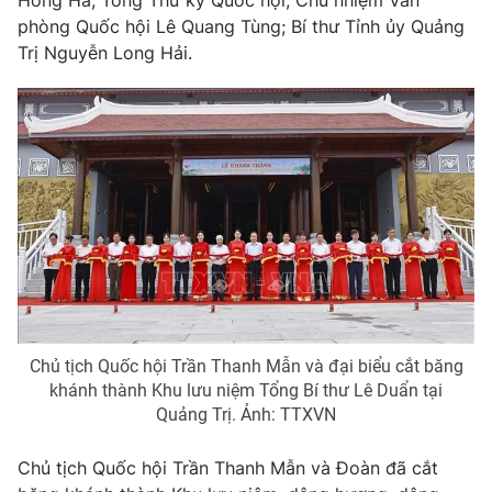
Giao lưu trực tuyến
Hồng Hà; Tổng Thư ký Quốc hội, Chủ nhiệm Văn
Sản phẩm
phòng Quốc hội Lê Quang Tùng; Bí thư Tỉnh ủy Quảng
Trị Nguyễn Long Hải.
Lịch phát sóng
Thị trường
Tư vấn
Chuyên mục khác
Emagazine
Podcast
Photo
Infographic
Video
Shorts video
Chủ tịch Quốc hội Trần Thanh Mẫn và đại biểu cắt băng
VTV Money
VTV Thể thao
khánh thành Khu lưu niệm Tổng Bí thư Lê Duẩn tại
Quảng Trị. Ảnh: TTXVN
VTV Sức khoẻ
Bất động sản
Chủ tịch Quốc hội Trần Thanh Mẫn và Đoàn đã cắt