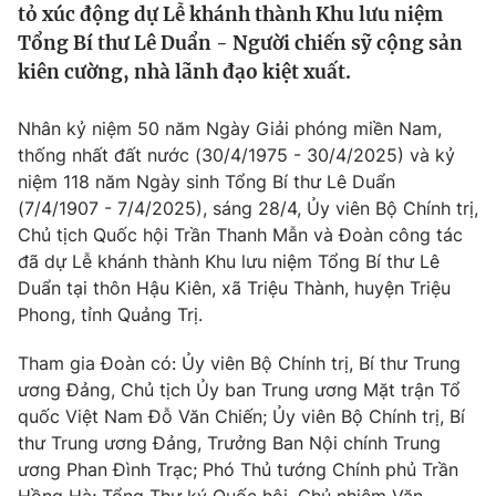
tỏ xúc động dự Lễ khánh thành Khu lưu niệm
Tin tức
Tổng Bí thư Lê Duẩn - Người chiến sỹ cộng sản
Kinh tế
kiên cường, nhà lãnh đạo kiệt xuất.
Thế giới đó đây
Tài chính
Dữ liệu và đời sống
Câu chuyện quốc tế
Nhân kỷ niệm 50 năm Ngày Giải phóng miền Nam,
Thị trường
thống nhất đất nước (30/4/1975 - 30/4/2025) và kỷ
Truyền hình
Góc doanh nghiệp
niệm 118 năm Ngày sinh Tổng Bí thư Lê Duẩn
(7/4/1907 - 7/4/2025), sáng 28/4, Ủy viên Bộ Chính trị,
Phim VTV
Chủ tịch Quốc hội Trần Thanh Mẫn và Đoàn công tác
Giải trí
đã dự Lễ khánh thành Khu lưu niệm Tổng Bí thư Lê
Hậu trường
Điện ảnh
Duẩn tại thôn Hậu Kiên, xã Triệu Thành, huyện Triệu
Đời sống
Nhân vật
Phong, tỉnh Quảng Trị.
Âm nhạc
Du lịch
Khán giả
Tham gia Đoàn có: Ủy viên Bộ Chính trị, Bí thư Trung
Giáo dục
Sao
ương Đảng, Chủ tịch Ủy ban Trung ương Mặt trận Tổ
Làm đẹp
Giải sao mai
Tuyển sinh
quốc Việt Nam Đỗ Văn Chiến; Ủy viên Bộ Chính trị, Bí
Công nghệ
Chất lượng cuộc sống
thư Trung ương Đảng, Trưởng Ban Nội chính Trung
Học trực tuyến
ương Phan Đình Trạc; Phó Thủ tướng Chính phủ Trần
Hitech Công nghệ tương lai