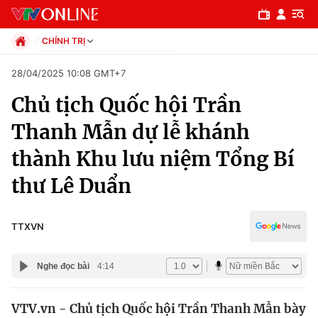
CHÍNH TRỊ
Chính trị
28/04/2025 10:08 GMT+7
Xã hội
Chủ tịch Quốc hội Trần
Pháp luật
Chuyên mục
Kinh tế
Thanh Mẫn dự lễ khánh
Thể thao
Chính trị
thành Khu lưu niệm Tổng Bí
Truyền hình
Văn hóa - Giải trí
thư Lê Duẩn
Xã hội
Y tế
Đời sống
Pháp luật
TTXVN
Công nghệ
Giáo dục
Y tế
Nghe đọc bài
4:14
Thế giới
VTV.vn - Chủ tịch Quốc hội Trần Thanh Mẫn bày