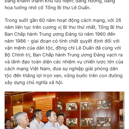
băng khánh thành Khu lưu niệm; dâng hương, dâng
Thị trường 24h
Tấm lòng Việt
hoa tưởng nhớ cố Tổng Bí thư Lê Duẩn.
VTV4
Vươn mình bằng AI
Trong suốt gần 60 năm hoạt động cách mạng, với 26
năm liên tục trên cương vị Bí thư thứ nhất, Tổng Bí thư
Ban Chấp hành Trung ương Đảng từ năm 1960 đến
VTV9
VTV8
năm 1986 - giai đoạn có tính chất quyết định đối với
vận mệnh của dân tộc, đồng chí Lê Duẩn đã cùng với
Liên hệ tòa soạn
English
Bộ Chính trị, Ban Chấp hành Trung ương Đảng vạch ra
và lãnh đạo toàn diện các nhiệm vụ chiến lược lớn của
cách mạng Việt Nam, đưa sự nghiệp giải phóng dân
tộc đến thắng lợi trọn vẹn, vững bước trên con đường
xây dựng chủ nghĩa xã hội.
THỜI BÁO VTV
Theo dõi báo trên
Cơ quan chủ quản:
Đài Truyền hình Việt Nam