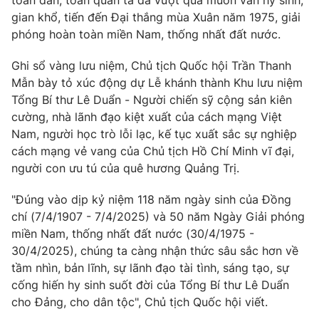
toàn dân, toàn quân ta đã vượt qua muôn vàn hy sinh,
gian khổ, tiến đến Đại thắng mùa Xuân năm 1975, giải
phóng hoàn toàn miền Nam, thống nhất đất nước.
Ghi sổ vàng lưu niệm, Chủ tịch Quốc hội Trần Thanh
® Cấm sao chép dưới mọi hình thức nếu không có sự chấp
thuận bằng văn bản. Ghi rõ nguồn VTV.vn khi phát hành lại
Mẫn bày tỏ xúc động dự Lễ khánh thành Khu lưu niệm
thông tin từ website này.
Tổng Bí thư Lê Duẩn - Người chiến sỹ cộng sản kiên
cường, nhà lãnh đạo kiệt xuất của cách mạng Việt
Nam, người học trò lỗi lạc, kế tục xuất sắc sự nghiệp
cách mạng vẻ vang của Chủ tịch Hồ Chí Minh vĩ đại,
người con ưu tú của quê hương Quảng Trị.
"Đúng vào dịp kỷ niệm 118 năm ngày sinh của Đồng
chí (7/4/1907 - 7/4/2025) và 50 năm Ngày Giải phóng
miền Nam, thống nhất đất nước (30/4/1975 -
30/4/2025), chúng ta càng nhận thức sâu sắc hơn về
tầm nhìn, bản lĩnh, sự lãnh đạo tài tình, sáng tạo, sự
cống hiến hy sinh suốt đời của Tổng Bí thư Lê Duẩn
cho Đảng, cho dân tộc", Chủ tịch Quốc hội viết.