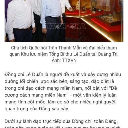
Cơ quan báo chí:
Thời báo VTV
Giấy phép hoạt động báo in và báo điện tử số 483/GP-BTTTT
cấp ngày 29/12/2023
Tổng Biên tập:
Vũ Thanh Thủy
Phó Tổng Biên tập:
Nguyễn Thị Mỹ Hạnh, Phạm Quốc Thắng,
Nguyễn Trọng Ninh
Chủ tịch Quốc hội Trần Thanh Mẫn và đại biểu tham
Tổng đài VTV:
024.38 355 931 - 024.38 355 932
quan Khu lưu niệm Tổng Bí thư Lê Duẩn tại Quảng Trị.
Ðiện thoại Thời báo VTV:
024.66 897 897
Ảnh: TTXVN
Email:
toasoan@vtv.vn
Đồng chí Lê Duẩn là người đề xuất và xây dựng nhiều
Liên hệ quảng cáo:
024-7300.7108
đường lối chiến lược sắc bén, sáng tạo, đặc biệt là
trong chỉ đạo cách mạng miền Nam, nổi bật với "Đề
cương cách mạng miền Nam" - một văn kiện lý luận
mang tính cột mốc, làm cơ sở cho nhiều nghị quyết
quan trọng của Đảng sau này.
Dưới sự lãnh đạo trực tiếp của Đồng chí, toàn Đảng,