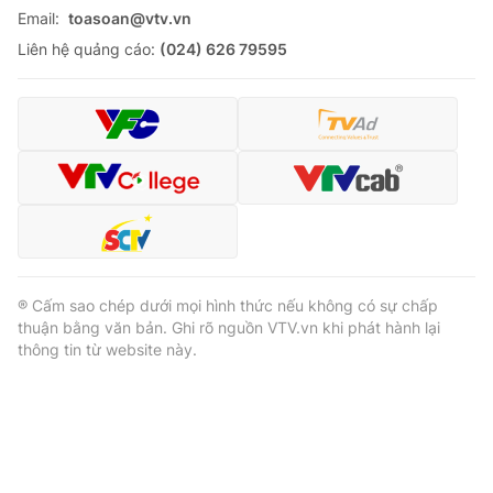
Email:
toasoan@vtv.vn
Liên hệ quảng cáo:
(024) 626 79595
® Cấm sao chép dưới mọi hình thức nếu không có sự chấp
thuận bằng văn bản. Ghi rõ nguồn VTV.vn khi phát hành lại
thông tin từ website này.