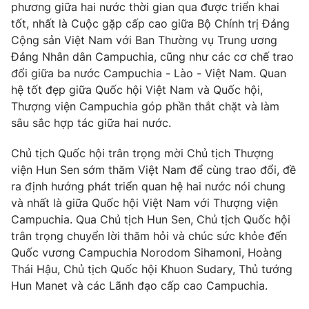
phương giữa hai nước thời gian qua được triển khai
Cơ quan báo chí:
Thời báo VTV
tốt, nhất là Cuộc gặp cấp cao giữa Bộ Chính trị Đảng
Giấy phép hoạt động báo in và báo điện tử số 483/GP-BTTTT
Cộng sản Việt Nam với Ban Thường vụ Trung ương
cấp ngày 29/12/2023
Đảng Nhân dân Campuchia, cũng như các cơ chế trao
Tổng Biên tập:
Vũ Thanh Thủy
đổi giữa ba nước Campuchia - Lào - Việt Nam. Quan
Phó Tổng Biên tập:
hệ tốt đẹp giữa Quốc hội Việt Nam và Quốc hội,
Nguyễn Thị Mỹ Hạnh, Phạm Quốc Thắng,
Nguyễn Trọng Ninh
Thượng viện Campuchia góp phần thắt chặt và làm
Tổng đài VTV:
024.38 355 931 - 024.38 355 932
sâu sắc hợp tác giữa hai nước.
Ðiện thoại Thời báo VTV:
024.66 897 897
Chủ tịch Quốc hội trân trọng mời Chủ tịch Thượng
Email:
toasoan@vtv.vn
viện Hun Sen sớm thăm Việt Nam để cùng trao đổi, đề
Liên hệ quảng cáo:
024-7300.7108
ra định hướng phát triển quan hệ hai nước nói chung
và nhất là giữa Quốc hội Việt Nam với Thượng viện
Campuchia. Qua Chủ tịch Hun Sen, Chủ tịch Quốc hội
trân trọng chuyển lời thăm hỏi và chúc sức khỏe đến
Quốc vương Campuchia Norodom Sihamoni, Hoàng
Thái Hậu, Chủ tịch Quốc hội Khuon Sudary, Thủ tướng
Hun Manet và các Lãnh đạo cấp cao Campuchia.