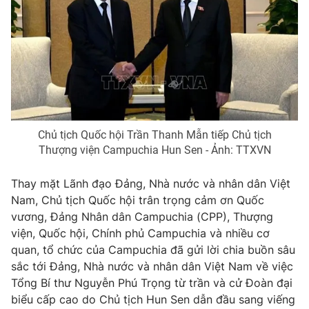
Giao lưu trực tuyến
Sản phẩm
Lịch phát sóng
Thị trường
Tư vấn
Chuyên mục khác
Emagazine
Podcast
Chủ tịch Quốc hội Trần Thanh Mẫn tiếp Chủ tịch
Thượng viện Campuchia Hun Sen - Ảnh: TTXVN
Photo
Infographic
Thay mặt Lãnh đạo Đảng, Nhà nước và nhân dân Việt
Video
Shorts video
Nam, Chủ tịch Quốc hội trân trọng cảm ơn Quốc
vương, Đảng Nhân dân Campuchia (CPP), Thượng
viện, Quốc hội, Chính phủ Campuchia và nhiều cơ
VTV Money
VTV Thể thao
quan, tổ chức của Campuchia đã gửi lời chia buồn sâu
sắc tới Đảng, Nhà nước và nhân dân Việt Nam về việc
VTV Sức khoẻ
Bất động sản
Tổng Bí thư Nguyễn Phú Trọng từ trần và cử Đoàn đại
biểu cấp cao do Chủ tịch Hun Sen dẫn đầu sang viếng