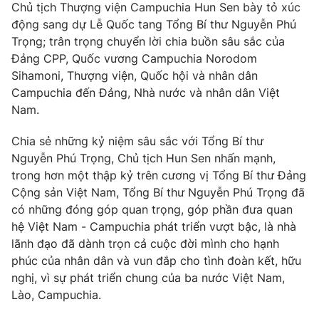
Chủ tịch Thượng viện Campuchia Hun Sen bày tỏ xúc
động sang dự Lễ Quốc tang Tổng Bí thư Nguyễn Phú
Trọng; trân trọng chuyển lời chia buồn sâu sắc của
Đảng CPP, Quốc vương Campuchia Norodom
® Cấm sao chép dưới mọi hình thức nếu không có sự chấp
Sihamoni, Thượng viện, Quốc hội và nhân dân
thuận bằng văn bản. Ghi rõ nguồn VTV.vn khi phát hành lại
Campuchia đến Đảng, Nhà nước và nhân dân Việt
thông tin từ website này.
Nam.
Chia sẻ những kỷ niệm sâu sắc với Tổng Bí thư
Nguyễn Phú Trọng, Chủ tịch Hun Sen nhấn mạnh,
trong hơn một thập kỷ trên cương vị Tổng Bí thư Đảng
Cộng sản Việt Nam, Tổng Bí thư Nguyễn Phú Trọng đã
có những đóng góp quan trọng, góp phần đưa quan
hệ Việt Nam - Campuchia phát triển vượt bậc, là nhà
lãnh đạo đã dành trọn cả cuộc đời mình cho hạnh
phúc của nhân dân và vun đắp cho tình đoàn kết, hữu
nghị, vì sự phát triển chung của ba nước Việt Nam,
Lào, Campuchia.