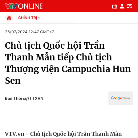
CHÍNH TRỊ
Chính trị
26/07/2024 12:47 GMT+7
Xã hội
Chủ tịch Quốc hội Trần
Pháp luật
Chuyên mục
Kinh tế
Thanh Mẫn tiếp Chủ tịch
Thể thao
Chính trị
Thượng viện Campuchia Hun
Truyền hình
Văn hóa - Giải trí
Sen
Xã hội
Y tế
Đời sống
Pháp luật
Ban Thời sự/TTXVN
Công nghệ
Giáo dục
Y tế
Thế giới
VTV.vn - Chủ tịch Quốc hội Trần Thanh Mẫn