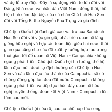
Thị trường 24h
Tấm lòng Việt
và dự lễ truy điệu. Đây là sự động viên to lớn đối với
Đảng, Nhà nước và nhân dân Việt Nam; đồng thời, thể
hiện tình cảm đặc biệt của cá nhân Chủ tịch Hun Sen
VTV4
Vươn mình bằng AI
đối với Tổng Bí thư Nguyễn Phú Trọng và gia đình.
VTV9
VTV8
Chủ tịch Quốc hội đánh giá cao vai trò của Samdech
Hun Sen đối với việc gìn giữ, phát triển quan hệ láng
giềng hữu nghị và hợp tác toàn diện giữa hai nước thời
Liên hệ tòa soạn
English
gian qua cũng như các đề xuất, ý tưởng hợp tác trong
thời gian tới để quan hệ Việt Nam - Campuchia không
ngừng phát triển. Chủ tịch Quốc hội tin tưởng, thế hệ
lãnh đạo mới, dưới sự định hướng của Chủ tịch Hun
THỜI BÁO VTV
Sen và các lãnh đạo lão thành của Campuchia, sẽ có
những đóng góp lớn đưa đất nước Campuchia không
ngừng phát triển và tiếp tục thúc đẩy quan hệ hữu
nghị truyền thống, đoàn kết Việt Nam - Campuchia lên
Theo dõi báo trên
tầm cao mới.
Chủ tịch Quốc hội nêu rõ, các cơ chế hợp tác song
Cơ quan chủ quản:
Đài Truyền hình Việt Nam