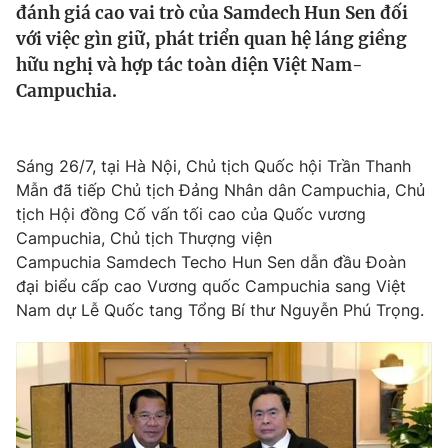
đánh giá cao vai trò của Samdech Hun Sen đối
Tin tức
với việc gìn giữ, phát triển quan hệ láng giềng
Kinh tế
hữu nghị và hợp tác toàn diện Việt Nam-
Thế giới đó đây
Tài chính
Campuchia.
Dữ liệu và đời sống
Câu chuyện quốc tế
Thị trường
Truyền hình
Góc doanh nghiệp
Sáng 26/7, tại Hà Nội, Chủ tịch Quốc hội Trần Thanh
Mẫn đã tiếp Chủ tịch Đảng Nhân dân Campuchia, Chủ
Phim VTV
tịch Hội đồng Cố vấn tối cao của Quốc vương
Giải trí
Campuchia, Chủ tịch Thượng viện
Hậu trường
Điện ảnh
Campuchia Samdech Techo Hun Sen dẫn đầu Đoàn
Đời sống
Nhân vật
đại biểu cấp cao Vương quốc Campuchia sang Việt
Âm nhạc
Nam dự Lễ Quốc tang Tổng Bí thư Nguyễn Phú Trọng.
Du lịch
Khán giả
Giáo dục
Sao
Làm đẹp
Giải sao mai
Tuyển sinh
Công nghệ
Chất lượng cuộc sống
Học trực tuyến
Hitech Công nghệ tương lai