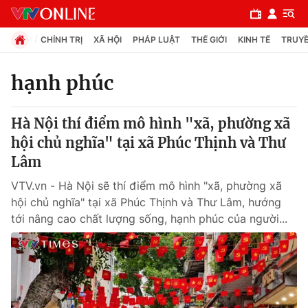
CHÍNH TRỊ
XÃ HỘI
PHÁP LUẬT
THẾ GIỚI
KINH TẾ
TRUYỀ
hạnh phúc
Chuyên mục
Hà Nội thí điểm mô hình "xã, phường xã
Chính trị
hội chủ nghĩa" tại xã Phúc Thịnh và Thư
Lâm
Xã hội
VTV.vn - Hà Nội sẽ thí điểm mô hình "xã, phường xã
hội chủ nghĩa" tại xã Phúc Thịnh và Thư Lâm, hướng
Pháp luật
tới nâng cao chất lượng sống, hạnh phúc của người...
Y tế
Thế giới