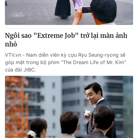
Giấy phép hoạt động báo in và báo điện tử số 483/GP-BTTTT
cấp ngày 29/12/2023
Tổng Biên tập:
Vũ Thanh Thủy
Phó Tổng Biên tập:
Nguyễn Thị Mỹ Hạnh, Phạm Quốc Thắng,
Ngôi sao "Extreme Job" trở lại màn ảnh
Nguyễn Trọng Ninh
Tổng đài VTV:
nhỏ
024.38 355 931 - 024.38 355 932
Ðiện thoại Thời báo VTV:
024.66 897 897
VTV.vn - Nam diễn viên kỳ cựu Ryu Seung-ryong sẽ
Email:
toasoan@vtv.vn
góp mặt trong bộ phim "The Dream Life of Mr. Kim"
Liên hệ quảng cáo:
024-7300.7108
của đài JtBC.