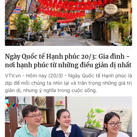
Tin tức
Kinh tế
Thế giới đó đây
Tài chính
Dữ liệu và đời sống
Câu chuyện quốc tế
Thị trường
Truyền hình
Góc doanh nghiệp
Ngày Quốc tế Hạnh phúc 20/3: Gia đình -
Phim VTV
nơi hạnh phúc từ những điều giản dị nhất
Giải trí
Hậu trường
VTV.vn - Hôm nay (20/3) - Ngày Quốc tế Hạnh phúc là
Điện ảnh
dịp để mỗi chúng ta nhìn lại và trân trọng những giá trị
Đời sống
Nhân vật
giản dị, nhưng ý nghĩa trong cuộc sống.
Âm nhạc
Du lịch
Khán giả
Giáo dục
Sao
Làm đẹp
Giải sao mai
Tuyển sinh
Công nghệ
Chất lượng cuộc sống
Học trực tuyến
Hitech Công nghệ tương lai