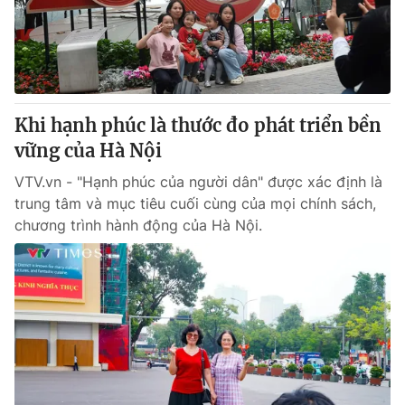
Thị trường 24h
Tấm lòng Việt
VTV4
Vươn mình bằng AI
VTV9
VTV8
Khi hạnh phúc là thước đo phát triển bền
vững của Hà Nội
Liên hệ tòa soạn
English
VTV.vn - "Hạnh phúc của người dân" được xác định là
trung tâm và mục tiêu cuối cùng của mọi chính sách,
chương trình hành động của Hà Nội.
THỜI BÁO VTV
Theo dõi báo trên
Cơ quan chủ quản:
Đài Truyền hình Việt Nam
Cơ quan báo chí:
Thời báo VTV