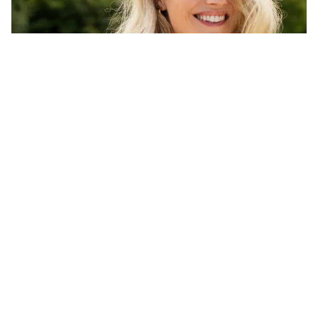
Tin mới
Video
Live
Emagazine
Trang chủ
5 cách giúp cuộc sống của bạn hạnh phúc
hơn
VTV.vn - Điều quan trọng nhất để cải thiện sức khỏe
thể chất và tinh thần là luôn ưu tiên chăm sóc bản
thân hàng ngày.