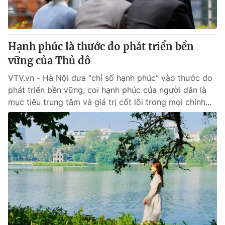
® Cấm sao chép dưới mọi hình thức nếu không có sự chấp
thuận bằng văn bản. Ghi rõ nguồn VTV.vn khi phát hành lại
Hạnh phúc là thước đo phát triển bền
thông tin từ website này.
vững của Thủ đô
VTV.vn - Hà Nội đưa “chỉ số hạnh phúc” vào thước đo
phát triển bền vững, coi hạnh phúc của người dân là
mục tiêu trung tâm và giá trị cốt lõi trong mọi chính...