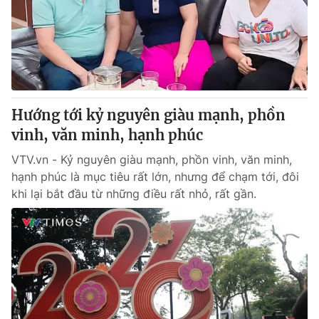
Giao lưu trực tuyến
Sản phẩm
Lịch phát sóng
Thị trường
Tư vấn
Chuyên mục khác
Hướng tới kỷ nguyên giàu mạnh, phồn
Emagazine
Podcast
vinh, văn minh, hạnh phúc
VTV.vn - Kỷ nguyên giàu mạnh, phồn vinh, văn minh,
Photo
Infographic
hạnh phúc là mục tiêu rất lớn, nhưng để chạm tới, đôi
khi lại bắt đầu từ những điều rất nhỏ, rất gần.
Video
Shorts video
VTV Money
VTV Thể thao
VTV Sức khoẻ
Bất động sản