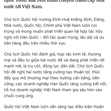
Quốc Yoon Suk Yeol nhân chuyến thăm cấp Nhà
Tin tức
nước tới Việt Nam.
Kinh tế
Thế giới đó đây
Chủ tịch Quốc hội Vương Đình Huệ khẳng định, Đảng,
Tài chính
Dữ liệu và đời sống
Nhà nước, Quốc hội, Chính phủ Việt Nam luôn coi
Câu chuyện quốc tế
Thị trường
trọng và mong muốn phát triển quan hệ hợp tác hữu
nghị với Hàn Quốc - đối tác quan trọng, lâu dài và ưu
Truyền hình
Góc doanh nghiệp
tiên hàng đầu trên nhiều lĩnh vực.
Phim VTV
Giải trí
Chủ tịch Quốc hội đánh giá, hợp tác kinh tế, thương
Hậu trường
mại và đầu tư giữa hai nước đã và đang phát triển rất
Điện ảnh
mạnh mẽ, là trụ cột, động lực dẫn dắt. Chủ tịch Quốc
Đời sống
Nhân vật
hội đề nghị hai nước tăng cường tạo thuận lợi, thúc
Âm nhạc
đẩy quy mô thương mại theo hướng cân bằng, bền
Du lịch
Khán giả
Giáo dục
Sao
vững; các doanh nghiệp Hàn Quốc tăng cường kết nối,
Làm đẹp
Giải sao mai
hỗ trợ doanh nghiệp Việt Nam tham gia sâu hơn vào
Tuyển sinh
chuỗi cung ứng.
Công nghệ
Chất lượng cuộc sống
Học trực tuyến
Quốc hội Việt Nam luôn sẵn sàng tạo điều kiện thuận
Hitech Công nghệ tương lai