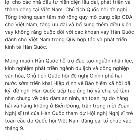
Giao lưu trực tuyến
lợi cho các nhà đầu tư hiện diện lâu dài, phát triển và
Sản phẩm
thành công tại Việt Nam. Chủ tịch Quốc hội đề nghị
Tổng thống quan tâm mở rộng quy mô cung cấp ODA
Lịch phát sóng
Thị trường
cho Việt Nam, tăng ưu đãi và bổ sung thêm điều kiện
vay không ràng buộc đối với các khoản vay Hàn Quốc
Tư vấn
dành cho Việt Nam trong Quỹ hợp tác và phát triển
Chuyên mục khác
kinh tế Hàn Quốc.
Emagazine
Podcast
Mong muốn Hàn Quốc hỗ trợ đào tạo nguồn nhân lực,
kinh nghiệm phát triền ngành du lịch và công nghiệp
Photo
Infographic
văn hóa, Chủ tịch Quốc hội đề nghị Chính phủ hai
nước sớm triển khai Hiệp định về Bảo hiểm xã hội đã
Video
Shorts video
ký, đề nghị Hàn Quốc tiếp tục ủng hộ và chia sẻ tầm
nhìn chung về bảo đảm an ninh, an toàn, tự do hàng
hải và hàng không ở Biển Đông, trân trọng mời đoàn
VTV Money
VTV Thể thao
Nghị sĩ trẻ của Hàn Quốc tham dự Hội nghị Nghị sĩ trẻ
toàn cầu do Quốc hội Việt Nam đăng cai tổ chức vào
VTV Sức khoẻ
Bất động sản
tháng 9.