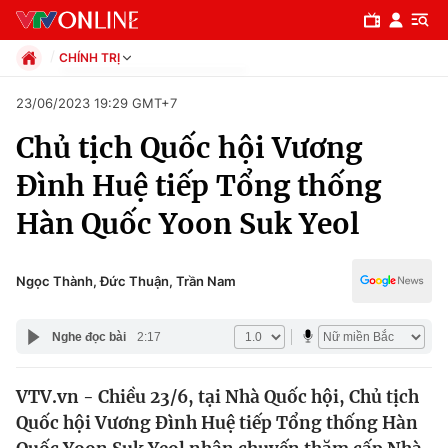
CHÍNH TRỊ
Chính trị
23/06/2023 19:29 GMT+7
Xã hội
Chủ tịch Quốc hội Vương
Pháp luật
Chuyên mục
Kinh tế
Đình Huệ tiếp Tổng thống
Thể thao
Chính trị
Hàn Quốc Yoon Suk Yeol
Truyền hình
Văn hóa - Giải trí
Xã hội
Y tế
Ngọc Thành, Đức Thuận, Trần Nam
Đời sống
Pháp luật
Công nghệ
Nghe đọc bài
2:17
Giáo dục
Y tế
VTV.vn - Chiều 23/6, tại Nhà Quốc hội, Chủ tịch
Quốc hội Vương Đình Huệ tiếp Tổng thống Hàn
Thế giới