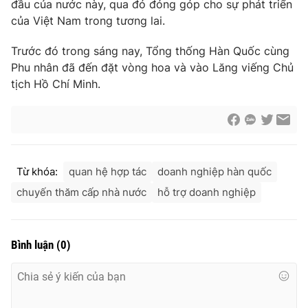
đầu của nước này, qua đó đóng góp cho sự phát triển
Cơ quan báo chí:
Thời báo VTV
của Việt Nam trong tương lai.
Giấy phép hoạt động báo in và báo điện tử số 483/GP-BTTTT
cấp ngày 29/12/2023
Trước đó trong sáng nay, Tổng thống Hàn Quốc cùng
Phu nhân đã đến đặt vòng hoa và vào Lăng viếng Chủ
Tổng Biên tập:
Vũ Thanh Thủy
tịch Hồ Chí Minh.
Phó Tổng Biên tập:
Nguyễn Thị Mỹ Hạnh, Phạm Quốc Thắng,
Nguyễn Trọng Ninh
Tổng đài VTV:
024.38 355 931 - 024.38 355 932
Ðiện thoại Thời báo VTV:
024.66 897 897
Email:
toasoan@vtv.vn
Từ khóa:
quan hệ hợp tác
doanh nghiệp hàn quốc
Liên hệ quảng cáo:
024-7300.7108
chuyến thăm cấp nhà nước
hỗ trợ doanh nghiệp
Bình luận
(
0
)