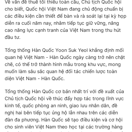
Về vấn đề thuế tối thiểu toàn cầu, Chủ tịch Quốc hội
Thị trường 24h
Tấm lòng Việt
cho biết, Quốc hội Việt Nam đang chủ động chuẩn bị
các điều kiện cần thiết để bàn và rà soát lại tại kỳ họp
VTV4
Vươn mình bằng AI
diễn ra cuối năm nay, nhằm tiếp tục giữ vững, nâng
cao năng lực cạnh tranh của Việt Nam trong thu hút
VTV9
đầu tư.
VTV8
Tổng thống Hàn Quốc Yoon Suk Yeol khẳng định mối
Liên hệ tòa soạn
English
quan hệ Việt Nam - Hàn Quốc ngày càng trở nên chặt
chẽ, có thể trở thành hình mẫu trong khu vực, mong
muốn làm sâu sắc quan hệ đối tác chiến lược toàn
diện Việt Nam - Hàn Quốc.
THỜI BÁO VTV
Tổng thống Hàn Quốc cơ bản nhất trí với đề xuất của
Chủ tịch Quốc hội về thúc đẩy hợp tác trong lĩnh vực
kinh tế, quốc phòng an ninh, giao lưu nhân dân, đề
nghị hai bên tiếp tục ủng hộ lẫn nhau trên các diễn
Theo dõi báo trên
đàn đa phương. Hàn Quốc sẽ tạo điều kiện và cơ hội
cho sinh viên Việt Nam theo học tại các trường hàng
Cơ quan chủ quản:
Đài Truyền hình Việt Nam