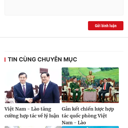
Gửi bình luận
® Cấm sao chép dưới mọi hình thức nếu không có sự chấp
thuận bằng văn bản. Ghi rõ nguồn VTV.vn khi phát hành lại
thông tin từ website này.
TIN CÙNG CHUYÊN MỤC
Việt Nam - Lào tăng
Gắn kết chiến lược hợp
cường hợp tác về lý luận
tác quốc phòng Việt
Nam - Lào