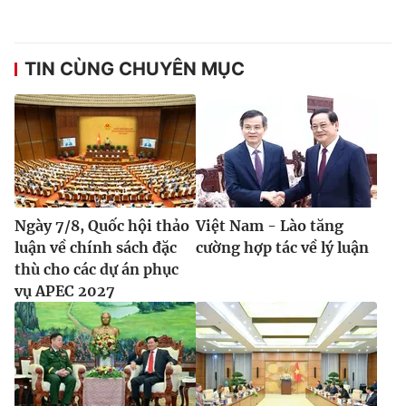
TIN CÙNG CHUYÊN MỤC
® Cấm sao chép dưới mọi hình thức nếu không có sự chấp
thuận bằng văn bản. Ghi rõ nguồn VTV.vn khi phát hành lại
thông tin từ website này.
Ngày 7/8, Quốc hội thảo
Việt Nam - Lào tăng
luận về chính sách đặc
cường hợp tác về lý luận
thù cho các dự án phục
vụ APEC 2027