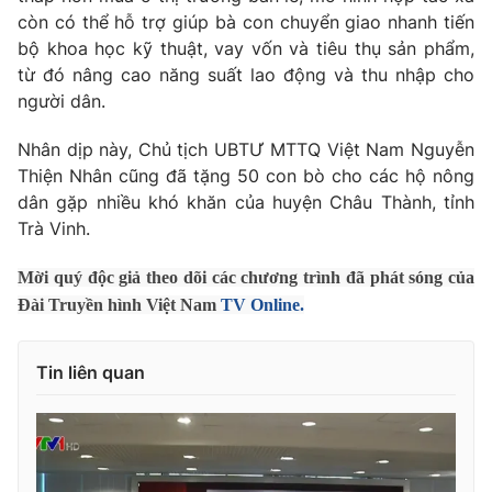
Giao lưu trực tuyến
còn có thể hỗ trợ giúp bà con chuyển giao nhanh tiến
Sản phẩm
bộ khoa học kỹ thuật, vay vốn và tiêu thụ sản phẩm,
Lịch phát sóng
Thị trường
từ đó nâng cao năng suất lao động và thu nhập cho
người dân.
Tư vấn
Chuyên mục khác
Nhân dịp này, Chủ tịch UBTƯ MTTQ Việt Nam Nguyễn
Thiện Nhân cũng đã tặng 50 con bò cho các hộ nông
Emagazine
Podcast
dân gặp nhiều khó khăn của huyện Châu Thành, tỉnh
Trà Vinh.
Photo
Infographic
Mời quý độc giả theo dõi các chương trình đã phát sóng của
Đài Truyền hình Việt Nam
TV Online.
Video
Shorts video
Tin liên quan
VTV Money
VTV Thể thao
VTV Sức khoẻ
Bất động sản