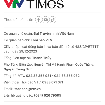
Theo dõi báo trên
Cơ quan chủ quản:
Đài Truyền hình Việt Nam
Cơ quan báo chí:
Thời báo VTV
Giấy phép hoạt động báo in và báo điện tử số 483/GP-BTTTT
cấp ngày 29/12/2023
Tổng Biên tập:
Vũ Thanh Thủy
Phó Tổng Biên tập:
Nguyễn Thị Mỹ Hạnh, Phạm Quốc Thắng,
Nguyễn Trọng Ninh
Tổng đài VTV:
024.38 355 931 - 024.38 355 932
Ðiện thoại Thời báo VTV:
0988 671 671
Email:
toasoan@vtv.vn
Liên hệ quảng cáo:
(024) 626 79595