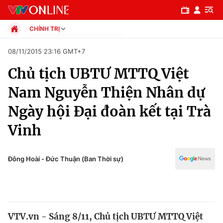
CHÍNH TRỊ
Chính trị
08/11/2015 23:16 GMT+7
Xã hội
Chủ tịch UBTƯ MTTQ Việt
Pháp luật
Chuyên mục
Kinh tế
Nam Nguyễn Thiện Nhân dự
Thể thao
Chính trị
Ngày hội Đại đoàn kết tại Trà
Truyền hình
Văn hóa - Giải trí
Vinh
Xã hội
Y tế
Đời sống
Pháp luật
Đông Hoài - Đức Thuận (Ban Thời sự)
Công nghệ
Giáo dục
Y tế
Thế giới
VTV.vn - Sáng 8/11, Chủ tịch UBTƯ MTTQ Việt