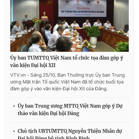
Thị trường 24h
Tấm lòng Việt
VTV4
Vươn mình bằng AI
VTV9
VTV8
Liên hệ tòa soạn
English
Ủy ban TƯMTTQ Việt Nam tổ chức tọa đàm góp ý
văn kiện Đại hội XII
VTV.vn - Sáng 25/10, Ban Thường trực Ủy ban Trung
ương Mặt trận Tổ quốc Việt Nam đã tổ chức buổi tọa
đàm góp ý vào văn kiện Đại hội XII của Đảng.
THỜI BÁO VTV
Ủy ban Trung ương MTTQ Việt Nam góp ý Dự
thảo văn kiện Đại hội Đảng
Theo dõi báo trên
Chủ tịch UBTƯMTTQ Nguyễn Thiện Nhân dự
Cơ quan chủ quản:
Đài Truyền hình Việt Nam
Đại hội Đảng bộ tỉnh Ninh Bình