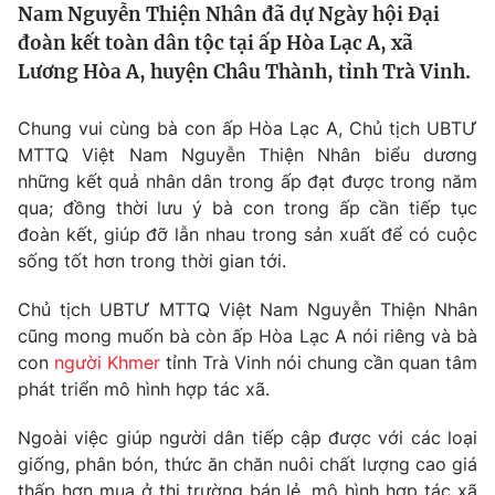
Nam Nguyễn Thiện Nhân đã dự Ngày hội Đại
Tin tức
đoàn kết toàn dân tộc tại ấp Hòa Lạc A, xã
Kinh tế
Lương Hòa A, huyện Châu Thành, tỉnh Trà Vinh.
Thế giới đó đây
Tài chính
Dữ liệu và đời sống
Câu chuyện quốc tế
Chung vui cùng bà con ấp Hòa Lạc A, Chủ tịch UBTƯ
Thị trường
MTTQ Việt Nam Nguyễn Thiện Nhân biểu dương
Truyền hình
Góc doanh nghiệp
những kết quả nhân dân trong ấp đạt được trong năm
qua; đồng thời lưu ý bà con trong ấp cần tiếp tục
Phim VTV
đoàn kết, giúp đỡ lẫn nhau trong sản xuất để có cuộc
Giải trí
sống tốt hơn trong thời gian tới.
Hậu trường
Điện ảnh
Đời sống
Nhân vật
Chủ tịch UBTƯ MTTQ Việt Nam Nguyễn Thiện Nhân
Âm nhạc
cũng mong muốn bà còn ấp Hòa Lạc A nói riêng và bà
Du lịch
Khán giả
con
người Khmer
tỉnh Trà Vinh nói chung cần quan tâm
Giáo dục
Sao
phát triển mô hình hợp tác xã.
Làm đẹp
Giải sao mai
Tuyển sinh
Công nghệ
Chất lượng cuộc sống
Ngoài việc giúp người dân tiếp cập được với các loại
Học trực tuyến
giống, phân bón, thức ăn chăn nuôi chất lượng cao giá
Hitech Công nghệ tương lai
thấp hơn mua ở thị trường bán lẻ, mô hình hợp tác xã