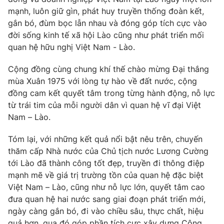
mạnh, luôn giữ gìn, phát huy truyền thống đoàn kết,
gắn bó, đùm bọc lẫn nhau và đóng góp tích cực vào
đời sống kinh tế xã hội Lào cũng như phát triển mối
quan hệ hữu nghị Việt Nam - Lào.
Cộng đồng cùng chung khí thế chào mừng Đại thắng
mùa Xuân 1975 với lòng tự hào về đất nước, cộng
đồng cam kết quyết tâm trong từng hành động, nỗ lực
từ trái tim của mỗi người dân vì quan hệ vĩ đại Việt
Nam – Lào.
Tóm lại, với những kết quả nổi bật nêu trên, chuyến
thăm cấp Nhà nước của Chủ tịch nước Lương Cường
tới Lào đã thành công tốt đẹp, truyền đi thông điệp
mạnh mẽ về giá trị trường tồn của quan hệ đặc biệt
Việt Nam – Lào, cũng như nỗ lực lớn, quyết tâm cao
đưa quan hệ hai nước sang giai đoạn phát triển mới,
ngày càng gắn bó, đi vào chiều sâu, thực chất, hiệu
quả hơn, qua đó góp phần tích cực xây dựng Cộng