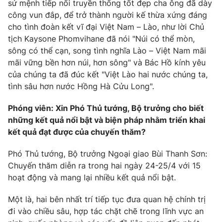
sứ mệnh tiếp nối truyền thống tốt đẹp cha ông đã dày
Giấy phép hoạt động báo in và báo điện tử số 483/GP-BTTTT
công vun đắp, để trở thành người kế thừa xứng đáng
cấp ngày 29/12/2023
cho tình đoàn kết vĩ đại Việt Nam – Lào, như lời Chủ
Tổng Biên tập:
Vũ Thanh Thủy
tịch Kaysone Phomvihane đã nói "Núi có thể mòn,
Phó Tổng Biên tập:
Nguyễn Thị Mỹ Hạnh, Phạm Quốc Thắng,
sông có thể cạn, song tình nghĩa Lào – Việt Nam mãi
Nguyễn Trọng Ninh
mãi vững bền hơn núi, hơn sông" và Bác Hồ kính yêu
Tổng đài VTV:
024.38 355 931 - 024.38 355 932
của chúng ta đã đúc kết "Việt Lào hai nước chúng ta,
Ðiện thoại Thời báo VTV:
024.66 897 897
tình sâu hơn nước Hồng Hà Cửu Long".
Email:
toasoan@vtv.vn
Phóng viên: Xin Phó Thủ tướng, Bộ trưởng cho biết
Liên hệ quảng cáo:
024-7300.7108
những kết quả nổi bật và biện pháp nhằm triển khai
kết quả đạt được của chuyến thăm?
Phó Thủ tướng, Bộ trưởng Ngoại giao Bùi Thanh Sơn:
Chuyến thăm diễn ra trong hai ngày 24-25/4 với 15
hoạt động và mang lại nhiều kết quả nổi bật.
Một là, hai bên nhất trí tiếp tục đưa quan hệ chính trị
đi vào chiều sâu, hợp tác chặt chẽ trong lĩnh vực an