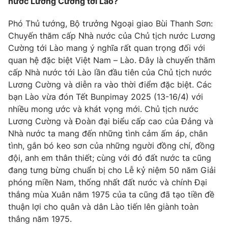
Giao lưu trực tuyến
nước Lương Cường tới Lào?
Sản phẩm
Phó Thủ tướng, Bộ trưởng Ngoại giao Bùi Thanh Sơn:
Lịch phát sóng
Thị trường
Chuyến thăm cấp Nhà nước của Chủ tịch nước Lương
Cường tới Lào mang ý nghĩa rất quan trọng đối với
Tư vấn
quan hệ đặc biệt Việt Nam – Lào. Đây là chuyến thăm
Chuyên mục khác
cấp Nhà nước tới Lào lần đầu tiên của Chủ tịch nước
Lương Cường và diễn ra vào thời điểm đặc biệt. Các
Emagazine
Podcast
bạn Lào vừa đón Tết Bunpimay 2025 (13-16/4) với
nhiều mong ước và khát vọng mới. Chủ tịch nước
Photo
Infographic
Lương Cường và Đoàn đại biểu cấp cao của Đảng và
Nhà nước ta mang đến những tình cảm ấm áp, chân
Video
Shorts video
tình, gắn bó keo sơn của những người đồng chí, đồng
đội, anh em thân thiết; cùng với đó đất nước ta cũng
đang tưng bừng chuẩn bị cho Lễ kỷ niệm 50 năm Giải
VTV Money
VTV Thể thao
phóng miền Nam, thống nhất đất nước và chính Đại
thắng mùa Xuân năm 1975 của ta cũng đã tạo tiền đề
VTV Sức khoẻ
Bất động sản
thuận lợi cho quân và dân Lào tiến lên giành toàn
thắng năm 1975.