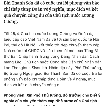
Bùi Thanh Sơn đã có cuộc trả lời phỏng vấn báo
Tin tức
chí tháp tùng Đoàn về ý nghĩa, mục đích và kết
Kinh tế
quả chuyến công du của Chủ tịch nước Lương
Thế giới đó đây
Tài chính
Cường.
Dữ liệu và đời sống
Câu chuyện quốc tế
Thị trường
Tối 25/4, Chủ tịch nước Lương Cường và Đoàn đại
Truyền hình
Góc doanh nghiệp
biểu cấp cao Việt Nam đã về tới sân bay quốc tế Nội
Bài, thủ đô Hà Nội, kết thúc tốt đẹp chuyến thăm cấp
Phim VTV
Nhà nước tới CHDCND Lào theo lời mời của Tổng Bí
Giải trí
thư Ban Chấp hành Trung ương Đảng Nhân dân Cách
Hậu trường
Điện ảnh
mạng Lào, Chủ tịch nước Cộng hòa Dân chủ Nhân dân
Đời sống
Nhân vật
Lào Thongloun Sisoulith. Nhân dịp này, Phó Thủ tướng,
Âm nhạc
Bộ trưởng Ngoại giao Bùi Thanh Sơn đã có cuộc trả lời
Du lịch
Khán giả
Giáo dục
phỏng vấn báo chí tháp tùng Đoàn về ý nghĩa, mục
Sao
Làm đẹp
đích và kết quả chuyến công du.
Giải sao mai
Tuyển sinh
Công nghệ
Chất lượng cuộc sống
Phóng viên: Xin Phó Thủ tướng, Bộ trưởng cho biết ý
Học trực tuyến
nghĩa của chuyến thăm cấp Nhà nước của Chủ tịch
Hitech Công nghệ tương lai