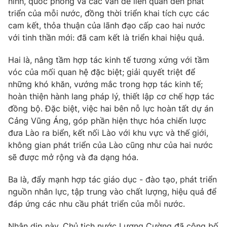
ninh, quốc phòng và các vấn đề liên quan đến phát
triển của mỗi nước, đồng thời triển khai tích cực các
cam kết, thỏa thuận của lãnh đạo cấp cao hai nước
® Cấm sao chép dưới mọi hình thức nếu không có sự chấp
với tinh thần mới: đã cam kết là triển khai hiệu quả.
thuận bằng văn bản. Ghi rõ nguồn VTV.vn khi phát hành lại
thông tin từ website này.
Hai là, nâng tầm hợp tác kinh tế tương xứng với tầm
vóc của mối quan hệ đặc biệt; giải quyết triệt để
những khó khăn, vướng mắc trong hợp tác kinh tế;
hoàn thiện hành lang pháp lý, thiết lập cơ chế hợp tác
đồng bộ. Đặc biệt, việc hai bên nỗ lực hoàn tất dự án
Cảng Vũng Áng, góp phần hiện thực hóa chiến lược
đưa Lào ra biển, kết nối Lào với khu vực và thế giới,
không gian phát triển của Lào cũng như của hai nước
sẽ được mở rộng và đa dạng hóa.
Ba là, đẩy mạnh hợp tác giáo dục - đào tạo, phát triển
nguồn nhân lực, tập trung vào chất lượng, hiệu quả để
đáp ứng các nhu cầu phát triển của mỗi nước.
Nhân dịp này, Chủ tịch nước Lương Cường đã công bố