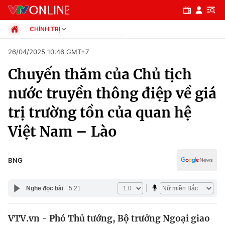
CHÍNH TRỊ
Chính trị
26/04/2025 10:46 GMT+7
Xã hội
Chuyến thăm của Chủ tịch
Pháp luật
Chuyên mục
Kinh tế
nước truyền thông điệp về giá
Thể thao
Chính trị
trị trường tồn của quan hệ
Truyền hình
Văn hóa - Giải trí
Việt Nam – Lào
Xã hội
Y tế
Đời sống
Pháp luật
BNG
Công nghệ
Giáo dục
Y tế
Nghe đọc bài
5:21
Thế giới
VTV.vn - Phó Thủ tướng, Bộ trưởng Ngoại giao