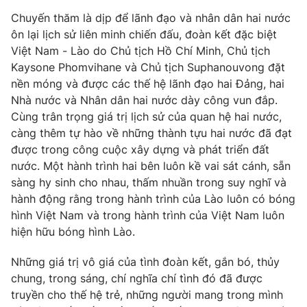
Thị trường 24h
Tấm lòng Việt
Chuyến thăm là dịp để lãnh đạo và nhân dân hai nước
ôn lại lịch sử liên minh chiến đấu, đoàn kết đặc biệt
VTV4
Vươn mình bằng AI
Việt Nam - Lào do Chủ tịch Hồ Chí Minh, Chủ tịch
Kaysone Phomvihane và Chủ tịch Suphanouvong đặt
nền móng và được các thế hệ lãnh đạo hai Đảng, hai
VTV9
VTV8
Nhà nước và Nhân dân hai nước dày công vun đắp.
Cùng trân trọng giá trị lịch sử của quan hệ hai nước,
Liên hệ tòa soạn
English
càng thêm tự hào về những thành tựu hai nước đã đạt
được trong công cuộc xây dựng và phát triển đất
nước. Một hành trình hai bên luôn kề vai sát cánh, sẵn
sàng hy sinh cho nhau, thấm nhuần trong suy nghĩ và
hành động rằng trong hành trình của Lào luôn có bóng
THỜI BÁO VTV
hình Việt Nam và trong hành trình của Việt Nam luôn
hiện hữu bóng hình Lào.
Theo dõi báo trên
Những giá trị vô giá của tình đoàn kết, gắn bó, thủy
chung, trong sáng, chí nghĩa chí tình đó đã được
Cơ quan chủ quản:
Đài Truyền hình Việt Nam
truyền cho thế hệ trẻ, những người mang trong mình
Cơ quan báo chí:
Thời báo VTV