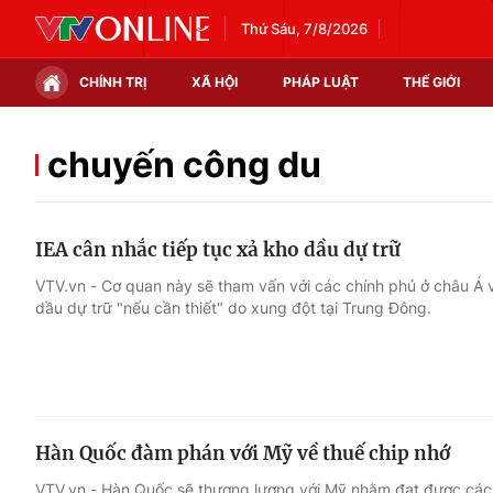
Thứ Sáu, 7/8/2026
CHÍNH TRỊ
XÃ HỘI
PHÁP LUẬT
THẾ GIỚI
Chính trị
Xã hội
chuyến công du
Thế giới
Kinh tế
IEA cân nhắc tiếp tục xả kho dầu dự trữ
Tin tức
Tài chính
VTV.vn - Cơ quan này sẽ tham vấn với các chính phủ ở châu Á 
dầu dự trữ "nếu cần thiết" do xung đột tại Trung Đông.
Thế giới đó đây
Thị trường
Câu chuyện quốc tế
Góc doanh nghiệp
Dữ liệu và đời sống
Hàn Quốc đàm phán với Mỹ về thuế chip nhớ
VTV.vn - Hàn Quốc sẽ thương lượng với Mỹ nhằm đạt được các t