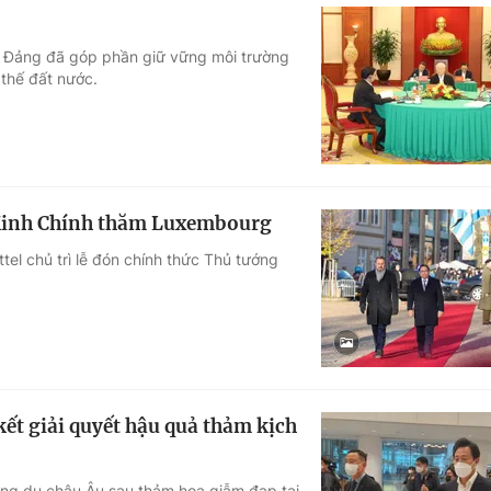
a Đảng đã góp phần giữ vững môi trường
 thế đất nước.
Minh Chính thăm Luxembourg
tel chủ trì lễ đón chính thức Thủ tướng
ết giải quyết hậu quả thảm kịch
ông du châu Âu sau thảm họa giẫm đạp tại