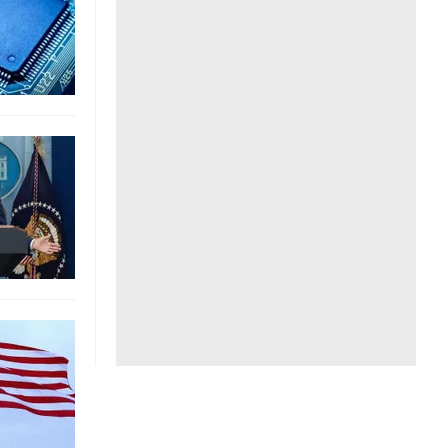
Liên hệ toà soạn
hệ tương lai