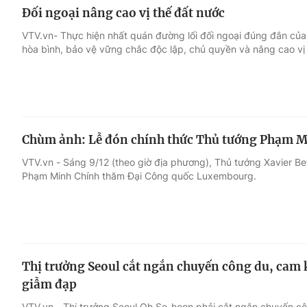
Đối ngoại nâng cao vị thế đất nước
VTV.vn- Thực hiện nhất quán đường lối đối ngoại đúng đắn củ
hòa bình, bảo vệ vững chắc độc lập, chủ quyền và nâng cao vị
Chùm ảnh: Lễ đón chính thức Thủ tướng Phạm 
VTV.vn - Sáng 9/12 (theo giờ địa phương), Thủ tướng Xavier Bet
Phạm Minh Chính thăm Đại Công quốc Luxembourg.
Thị trưởng Seoul cắt ngắn chuyến công du, cam k
giẫm đạp
VTV.vn - Thị trưởng Seoul Oh Se-hoon phải cắt ngắn chuyến c