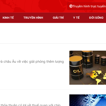
Truyền hình trực tuyến
KINH TẾ
TRUYỀN HÌNH
GIẢI TRÍ
Y TẾ
ĐỜI SỐNG
Pháp luật
Y tế
Truyền hình
Multimedia
Phim VTV
Video
và châu Âu về việc giải phóng thêm lượng
Hậu trường
Shorts video
Nhân vật
Podcast
Khán giả
EMagazine
Giải sao mai
Photo
Infographic
hỏa thuận có lợi về thuế quan với chip