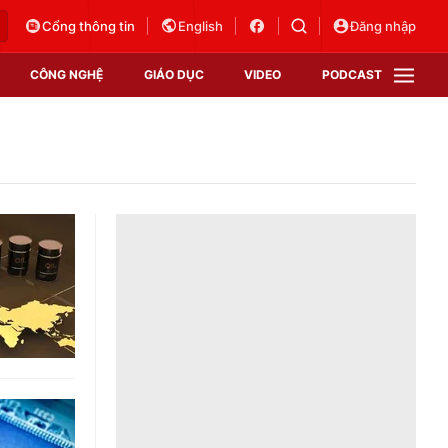
Cổng thông tin
English
Đăng nhập
CÔNG NGHỆ
GIÁO DỤC
VIDEO
PODCAST
VTV Money
VTV Thể thao
VTV Sức khoẻ
Bất động sản
Thị trường 24h
Tấm lòng Việt
Vươn mình bằng AI
VTV4
VTV8
VTV9
Lịch phát sóng
Giao lưu trực tuyến
Sự kiện