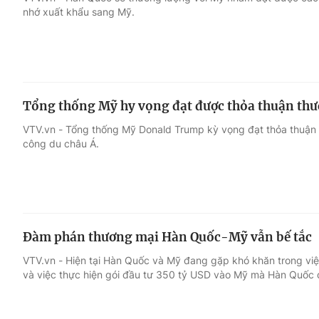
nhớ xuất khẩu sang Mỹ.
Giải trí
Đời sống
Điện ảnh
Du lịch
Tổng thống Mỹ hy vọng đạt được thỏa thuận thư
Âm nhạc
Làm đẹp
VTV.vn - Tổng thống Mỹ Donald Trump kỳ vọng đạt thỏa thuận
công du châu Á.
Sao
Chất lượng cuộc sốn
Đàm phán thương mại Hàn Quốc-Mỹ vẫn bế tắc
VTV.vn - Hiện tại Hàn Quốc và Mỹ đang gặp khó khăn trong việ
và việc thực hiện gói đầu tư 350 tỷ USD vào Mỹ mà Hàn Quốc 