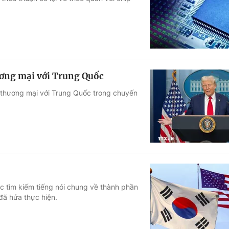
Góc ảnh
Giáo dục
Công nghệ
Tuyển sinh
Hitech Công ng
ơng mại với Trung Quốc
Học trực tuyến
Sản phẩm
 thương mại với Trung Quốc trong chuyến
g
Thị trường
Tư vấn
c tìm kiếm tiếng nói chung về thành phần
đã hứa thực hiện.