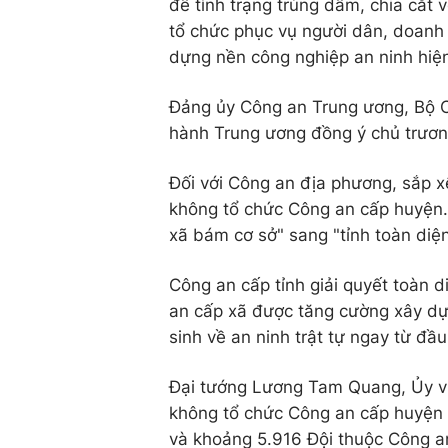
để tình trạng trùng dẫm, chia cắt 
tổ chức phục vụ người dân, doanh 
dựng nền công nghiệp an ninh hiện
Đảng ủy Công an Trung ương, Bộ C
hành Trung ương đồng ý chủ trươn
Đối với Công an địa phương, sắp x
không tổ chức Công an cấp huyện.
xã bám cơ sở" sang "tỉnh toàn di
Công an cấp tỉnh giải quyết toàn di
an cấp xã được tăng cường xây dự
sinh về an ninh trật tự ngay từ đầu
Đại tướng Lương Tam Quang, Ủy viê
không tổ chức Công an cấp huyện 
và khoảng 5.916 Đội thuộc Công an