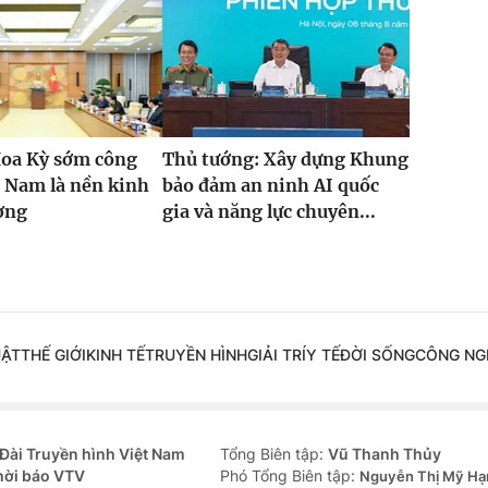
Hoa Kỳ sớm công
Thủ tướng: Xây dựng Khung
 Nam là nền kinh
bảo đảm an ninh AI quốc
ường
gia và năng lực chuyên...
UẬT
THẾ GIỚI
KINH TẾ
TRUYỀN HÌNH
GIẢI TRÍ
Y TẾ
ĐỜI SỐNG
CÔNG NG
Đài Truyền hình Việt Nam
Tổng Biên tập:
Vũ Thanh Thủy
hời báo VTV
Phó Tổng Biên tập:
Nguyễn Thị Mỹ Hạ