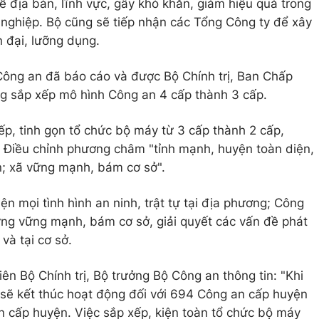
về địa bàn, lĩnh vực, gây khó khăn, giảm hiệu quả trong
nghiệp. Bộ cũng sẽ tiếp nhận các Tổng Công ty để xây
 đại, lưỡng dụng.
ông an đã báo cáo và được Bộ Chính trị, Ban Chấp
g sắp xếp mô hình Công an 4 cấp thành 3 cấp.
ếp, tinh gọn tổ chức bộ máy từ 3 cấp thành 2 cấp,
 Điều chỉnh phương châm "tỉnh mạnh, huyện toàn diện,
ện; xã vững mạnh, bám cơ sở".
ện mọi tình hình an ninh, trật tự tại địa phương; Công
ng vững mạnh, bám cơ sở, giải quyết các vấn đề phát
 và tại cơ sở.
n Bộ Chính trị, Bộ trưởng Bộ Công an thông tin: "Khi
sẽ kết thúc hoạt động đối với 694 Công an cấp huyện
 cấp huyện. Việc sắp xếp, kiện toàn tổ chức bộ máy