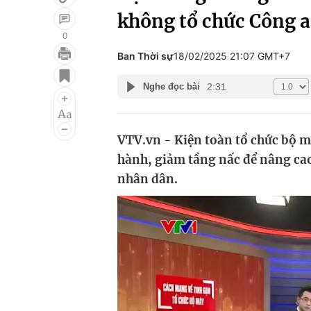
không tổ chức Công 
0
Ban Thời sự
18/02/2025 21:07 GMT+7
Giải trí
Đời sống
2:31
Nghe đọc bài
Điện ảnh
Du lịch
Âm nhạc
Làm đẹp
VTV.vn - Kiện toàn tổ chức bộ 
Sao
Chất lượng cuộc sốn
hành, giảm tầng nấc để nâng cao 
nhân dân.