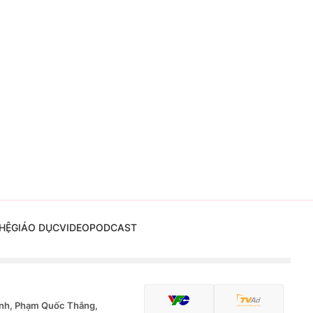
HỆ
GIÁO DỤC
VIDEO
PODCAST
nh, Phạm Quốc Thắng,