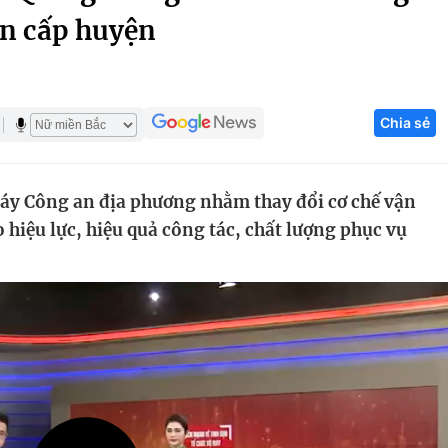
an cấp huyện
Góc ảnh
Giáo dục
Công nghệ
Chia sẻ
Tuyển sinh
Hitech Công ng
Học trực tuyến
Sản phẩm
máy Công an địa phương nhằm thay đổi cơ chế vận
g
Thị trường
hiệu lực, hiệu quả công tác, chất lượng phục vụ
Tư vấn