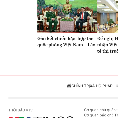
Gắn kết chiến lược hợp tác
Đề nghị 
quốc phòng Việt Nam - Lào
nhận Việt
tế thị tr
CHÍNH TRỊ
XÃ HỘI
PHÁP L
Cơ quan chủ quản:
THỜI BÁO VTV
Cơ quan báo chí:
T