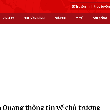
Truyền hình trực tuyến
KINH TẾ
TRUYỀN HÌNH
GIẢI TRÍ
Y TẾ
ĐỜI SỐNG
Pháp luật
Y tế
Truyền hình
Multimedia
Phim VTV
Video
Hậu trường
Shorts video
Nhân vật
Podcast
Khán giả
EMagazine
Giải sao mai
Photo
 Quang thông tin về chủ trương
Infographic