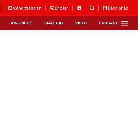
Cổng thông tin
English
Đăng nhập
CÔNG NGHỆ
GIÁO DỤC
VIDEO
PODCAST
VTV Money
VTV Thể thao
VTV Sức khoẻ
Bất động sản
Thị trường 24h
Tấm lòng Việt
Vươn mình bằng AI
VTV4
VTV8
VTV9
Lịch phát sóng
Giao lưu trực tuyến
Sự kiện