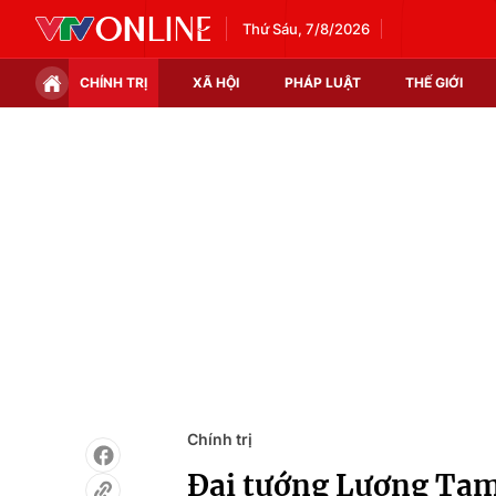
Thứ Sáu, 7/8/2026
CHÍNH TRỊ
XÃ HỘI
PHÁP LUẬT
THẾ GIỚI
Chính trị
Xã hội
Thế giới
Kinh tế
Tin tức
Tài chính
Thế giới đó đây
Thị trường
Câu chuyện quốc tế
Góc doanh nghiệp
Dữ liệu và đời sống
Chính trị
Đại tướng Lương Tam