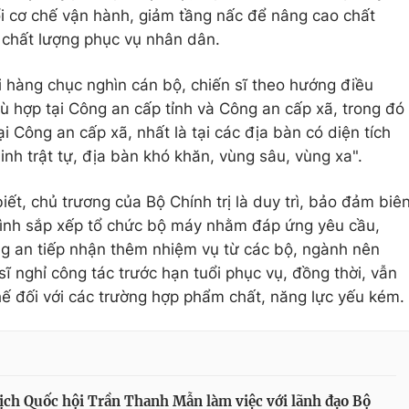
 cơ chế vận hành, giảm tầng nấc để nâng cao chất
, chất lượng phục vụ nhân dân.
với hàng chục nghìn cán bộ, chiến sĩ theo hướng điều
ù hợp tại Công an cấp tỉnh và Công an cấp xã, trong đó
ại Công an cấp xã, nhất là tại các địa bàn có diện tích
inh trật tự, địa bàn khó khăn, vùng sâu, vùng xa".
t, chủ trương của Bộ Chính trị là duy trì, bảo đảm biê
trình sắp xếp tổ chức bộ máy nhằm đáp ứng yêu cầu,
ng an tiếp nhận thêm nhiệm vụ từ các bộ, ngành nên
ĩ nghỉ công tác trước hạn tuổi phục vụ, đồng thời, vẫn
chế đối với các trường hợp phẩm chất, năng lực yếu kém.
ịch Quốc hội Trần Thanh Mẫn làm việc với lãnh đạo Bộ