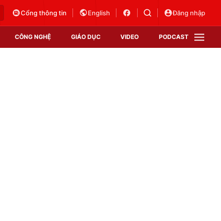
Cổng thông tin
English
Đăng nhập
CÔNG NGHỆ
GIÁO DỤC
VIDEO
PODCAST
VTV Money
VTV Thể thao
VTV Sức khoẻ
Bất động sản
Thị trường 24h
Tấm lòng Việt
Vươn mình bằng AI
VTV4
VTV8
VTV9
Lịch phát sóng
Giao lưu trực tuyến
Sự kiện