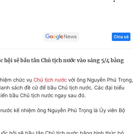
Góc ảnh
Giáo dục
Công nghệ
Chia sẻ
Tuyển sinh
Hitech Công ng
Học trực tuyến
Sản phẩm
c hội sẽ bầu tân Chủ tịch nước vào sáng 5/4 bằng
g
Thị trường
Tư vấn
 nhiệm chức vụ
Chủ tịch nước
với ông Nguyễn Phú Trọng,
danh sách đề cử để bầu Chủ tịch nước. Các đại biểu
kiến bầu Chủ tịch nước ngay sau đó.
h nước kế nhiệm ông Nguyễn Phú Trọng là Ủy viên Bộ
Quốc hội sẽ bầu tân Chủ tịch nước bằng hình thức bỏ