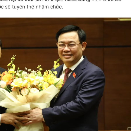
ước sẽ tuyên thệ nhậm chức.