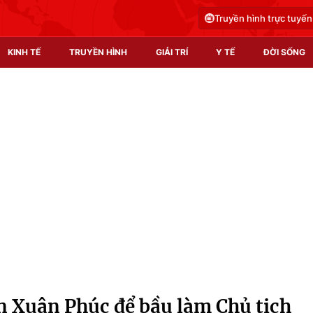
Truyền hình trực tuyến
KINH TẾ
TRUYỀN HÌNH
GIẢI TRÍ
Y TẾ
ĐỜI SỐNG
Pháp luật
Y tế
Truyền hình
Multimedia
Phim VTV
Video
Hậu trường
Shorts video
Nhân vật
Podcast
Khán giả
EMagazine
Giải sao mai
Photo
n Xuân Phúc để bầu làm Chủ tịch
Infographic