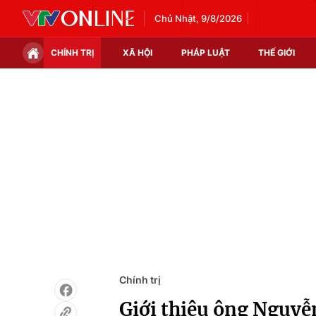
Chủ Nhật, 9/8/2026
CHÍNH TRỊ
XÃ HỘI
PHÁP LUẬT
THẾ GIỚI
Chính trị
Xã hội
Thế giới
Kinh tế
Tin tức
Tài chính
Thế giới đó đây
Thị trường
Câu chuyện quốc tế
Góc doanh nghiệp
Dữ liệu và đời sống
Chính trị
Giới thiệu ông Nguyễ