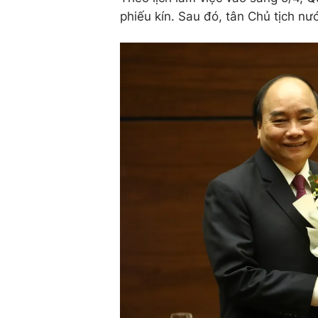
phiếu kín. Sau đó, tân Chủ tịch n