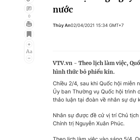
nước
0
Thùy An
02/04/2021 15:34 GMT+7
Giải trí
Đời sống
Điện ảnh
Du lịch
Âm nhạc
Làm đẹp
VTV.vn - Theo lịch làm việc, Quố
Sao
Chất lượng cuộc sốn
hình thức bỏ phiếu kín.
Chiều 2/4, sau khi Quốc hội miễn
Ủy ban Thường vụ Quốc hội trình 
thảo luận tại đoàn về nhân sự dự 
Nhân sự được đề cử vị trí Chủ tịc
Chính trị Nguyễn Xuân Phúc.
Theo lịch làm việc vào sáng 5/4, 