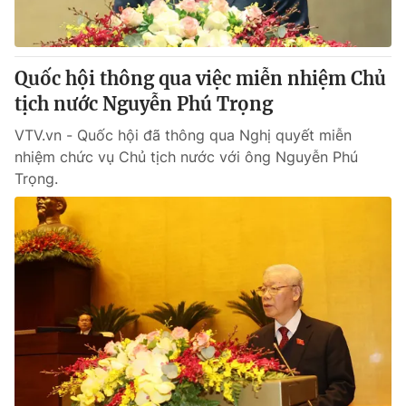
Thị trường 24h
Tấm lòng Việt
VTV4
Vươn mình bằng AI
Quốc hội thông qua việc miễn nhiệm Chủ
tịch nước Nguyễn Phú Trọng
VTV9
VTV8
VTV.vn - Quốc hội đã thông qua Nghị quyết miễn
nhiệm chức vụ Chủ tịch nước với ông Nguyễn Phú
Liên hệ tòa soạn
English
Trọng.
THỜI BÁO VTV
Theo dõi báo trên
Cơ quan chủ quản:
Đài Truyền hình Việt Nam
Cơ quan báo chí:
Thời báo VTV