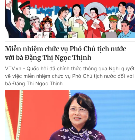
Tin tức
Kinh tế
Thế giới đó đây
Tài chính
Dữ liệu và đời sống
Câu chuyện quốc tế
Thị trường
Miễn nhiệm chức vụ Phó Chủ tịch nước
Truyền hình
Góc doanh nghiệp
với bà Đặng Thị Ngọc Thịnh
Phim VTV
Giải trí
VTV.vn - Quốc hội đã chính thức thông qua Nghị quyết
Hậu trường
về việc miễn nhiệm chức vụ Phó Chủ tịch nước đối với
Điện ảnh
bà Đặng Thị Ngọc Thịnh.
Đời sống
Nhân vật
Âm nhạc
Du lịch
Khán giả
Giáo dục
Sao
Làm đẹp
Giải sao mai
Tuyển sinh
Công nghệ
Chất lượng cuộc sống
Học trực tuyến
Hitech Công nghệ tương lai