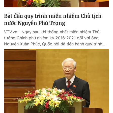
Giấy phép hoạt động báo in và báo điện tử số 483/GP-BTTTT
cấp ngày 29/12/2023
Bắt đầu quy trình miễn nhiệm Chủ tịch
Tổng Biên tập:
Vũ Thanh Thủy
nước Nguyễn Phú Trọng
Phó Tổng Biên tập:
Nguyễn Thị Mỹ Hạnh, Phạm Quốc Thắng,
Nguyễn Trọng Ninh
VTV.vn - Ngay sau khi thống nhất miễn nhiệm Thủ
Tổng đài VTV:
024.38 355 931 - 024.38 355 932
tướng Chính phủ nhiệm kỳ 2016-2021 đối với ông
Ðiện thoại Thời báo VTV:
024.66 897 897
Nguyễn Xuân Phúc, Quốc hội đã tiến hành quy trình...
Email:
toasoan@vtv.vn
Liên hệ quảng cáo:
024-7300.7108