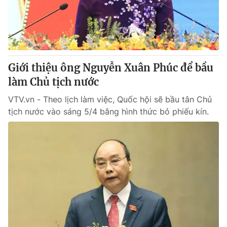
Giao lưu trực tuyến
Sản phẩm
Lịch phát sóng
Thị trường
Tư vấn
Giới thiệu ông Nguyễn Xuân Phúc để bầu
Chuyên mục khác
làm Chủ tịch nước
Emagazine
Podcast
VTV.vn - Theo lịch làm việc, Quốc hội sẽ bầu tân Chủ
tịch nước vào sáng 5/4 bằng hình thức bỏ phiếu kín.
Photo
Infographic
Video
Shorts video
VTV Money
VTV Thể thao
VTV Sức khoẻ
Bất động sản