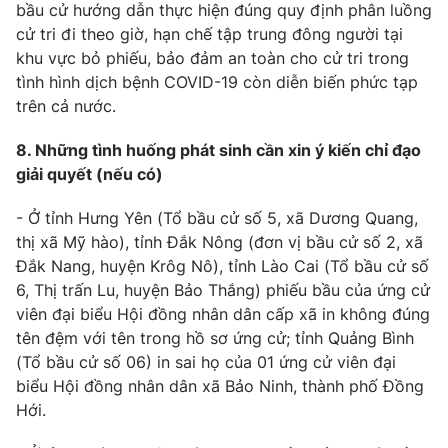
bầu cử hướng dẫn thực hiện đúng quy định phân luồng
cử tri đi theo giờ, hạn chế tập trung đông người tại
khu vực bỏ phiếu, bảo đảm an toàn cho cử tri trong
tình hình dịch bệnh COVID-19 còn diễn biến phức tạp
trên cả nước.
8. Những tình huống phát sinh cần xin ý kiến chỉ đạo
giải quyết (nếu có)
- Ở tỉnh Hưng Yên (Tổ bầu cử số 5, xã Dương Quang,
thị xã Mỹ hào), tỉnh Đắk Nông (đơn vị bầu cử số 2, xã
Đắk Nang, huyện Krôg Nô), tỉnh Lào Cai (Tổ bầu cử số
6, Thị trấn Lu, huyện Bảo Thắng) phiếu bầu của ứng cử
viên đại biểu Hội đồng nhân dân cấp xã in không đúng
tên đệm với tên trong hồ sơ ứng cử; tỉnh Quảng Bình
(Tổ bầu cử số 06) in sai họ của 01 ứng cử viên đại
biểu Hội đồng nhân dân xã Bảo Ninh, thành phố Đồng
Hới.