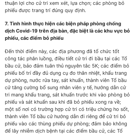
thuận lợi cho cử tri xem xét, lựa chọn; các phòng bỏ
phiếu được trang trí đúng quy định.
7. Tình hình thực hiện các biện pháp phòng chống
dịch Covid-19 trên địa bàn, đặc biệt là các khu vực bỏ
phiếu, các điểm bỏ phiếu
Đến thời điểm này, các địa phương đã tổ chức tốt
công tác phân luồng, điều tiết cử tri đi bầu tại các Tổ
bầu cử, bảo đảm tuân thủ nguyên tắc 5K; các điểm bỏ
phiếu bố trí đầy đủ dụng cụ đo thân nhiệt, khẩu trang
dự phòng, nước rửa tay, sát khuẩn, thành viên Tổ bầu
cử tăng cường bổ sung nhân viên y tế, hướng dẫn cử
tri mang khẩu trang, sát khuẩn trước khi vào phòng bỏ
phiếu và sát khuẩn sau khi đã bỏ phiếu xong ra về;
một số nơi có trường hợp cử tri có triệu chứng ho sốt,
thành viên Tổ bầu cử hướng dẫn đi riêng để cử tri bỏ
phiếu vào các thùng phiếu dự phòng; đảm bảo không
để lây nhiễm dịch bệnh tại các điểm bầu cử, các Tổ