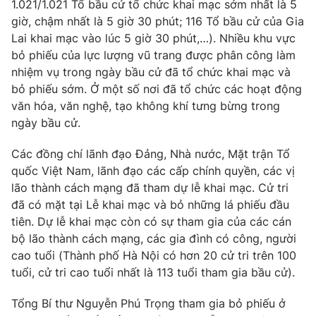
Giao lưu trực tuyến
1.021/1.021 Tổ bầu cử tổ chức khai mạc sớm nhất là 5
Sản phẩm
giờ, chậm nhất là 5 giờ 30 phút; 116 Tổ bầu cử của Gia
Lai khai mạc vào lúc 5 giờ 30 phút,…). Nhiều khu vực
Lịch phát sóng
Thị trường
bỏ phiếu của lực lượng vũ trang được phân công làm
nhiệm vụ trong ngày bầu cử đã tổ chức khai mạc và
Tư vấn
bỏ phiếu sớm. Ở một số nơi đã tổ chức các hoạt động
Chuyên mục khác
văn hóa, văn nghệ, tạo không khí tưng bừng trong
Emagazine
Podcast
ngày bầu cử.
Các đồng chí lãnh đạo Đảng, Nhà nước, Mặt trận Tổ
Photo
Infographic
quốc Việt Nam, lãnh đạo các cấp chính quyền, các vị
lão thành cách mạng đã tham dự lễ khai mạc. Cử tri
Video
Shorts video
đã có mặt tại Lễ khai mạc và bỏ những lá phiếu đầu
tiên. Dự lễ khai mạc còn có sự tham gia của các cán
bộ lão thành cách mạng, các gia đình có công, người
VTV Money
VTV Thể thao
cao tuổi (Thành phố Hà Nội có hơn 20 cử tri trên 100
tuổi, cử tri cao tuổi nhất là 113 tuổi tham gia bầu cử).
VTV Sức khoẻ
Bất động sản
Tổng Bí thư Nguyễn Phú Trọng tham gia bỏ phiếu ở