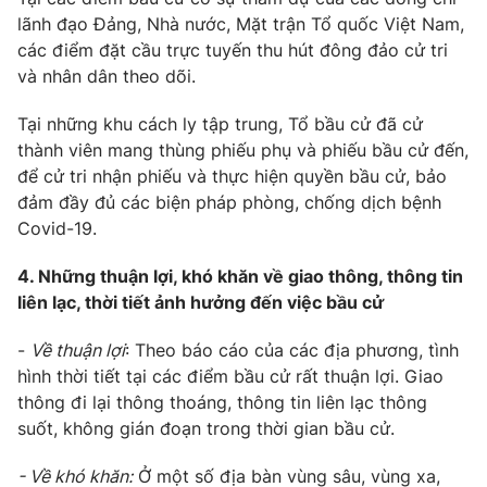
lãnh đạo Đảng, Nhà nước, Mặt trận Tổ quốc Việt Nam,
các điểm đặt cầu trực tuyến thu hút đông đảo cử tri
® Cấm sao chép dưới mọi hình thức nếu không có sự chấp
và nhân dân theo dõi.
thuận bằng văn bản. Ghi rõ nguồn VTV.vn khi phát hành lại
thông tin từ website này.
Tại những khu cách ly tập trung, Tổ bầu cử đã cử
thành viên mang thùng phiếu phụ và phiếu bầu cử đến,
để cử tri nhận phiếu và thực hiện quyền bầu cử, bảo
đảm đầy đủ các biện pháp phòng, chống dịch bệnh
Covid-19.
4. Những thuận lợi, khó khăn về giao thông, thông tin
liên lạc, thời tiết ảnh hưởng đến việc bầu cử
-
Về thuận lợi
: Theo báo cáo của các địa phương, tình
hình thời tiết tại các điểm bầu cử rất thuận lợi. Giao
thông đi lại thông thoáng, thông tin liên lạc thông
suốt, không gián đoạn trong thời gian bầu cử.
- Về khó khăn:
Ở một số địa bàn vùng sâu, vùng xa,