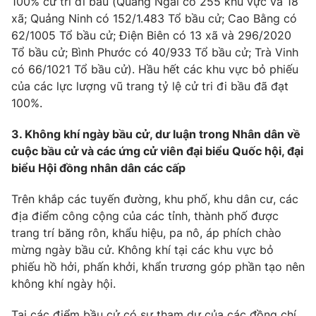
100% cử tri đi bầu (Quảng Ngãi có 255 khu vực và 18
Giấy phép hoạt động báo in và báo điện tử số 483/GP-BTTTT
xã; Quảng Ninh có 152/1.483 Tổ bầu cử; Cao Bằng có
cấp ngày 29/12/2023
62/1005 Tổ bầu cử; Điện Biên có 13 xã và 296/2020
Tổng Biên tập:
Vũ Thanh Thủy
Tổ bầu cử; Bình Phước có 40/933 Tổ bầu cử; Trà Vinh
Phó Tổng Biên tập:
Nguyễn Thị Mỹ Hạnh, Phạm Quốc Thắng,
có 66/1021 Tổ bầu cử). Hầu hết các khu vực bỏ phiếu
Nguyễn Trọng Ninh
của các lực lượng vũ trang tỷ lệ cử tri đi bầu đã đạt
Tổng đài VTV:
024.38 355 931 - 024.38 355 932
100%.
Ðiện thoại Thời báo VTV:
024.66 897 897
3. Không khí ngày bầu cử, dư luận trong Nhân dân về
Email:
toasoan@vtv.vn
cuộc bầu cử và các ứng cử viên đại biểu Quốc hội, đại
Liên hệ quảng cáo:
024-7300.7108
biểu Hội đồng nhân dân các cấp
Trên khắp các tuyến đường, khu phố, khu dân cư, các
địa điểm công cộng của các tỉnh, thành phố được
trang trí băng rôn, khẩu hiệu, pa nô, áp phích chào
mừng ngày bầu cử. Không khí tại các khu vực bỏ
phiếu hồ hởi, phấn khởi, khẩn trương góp phần tạo nên
không khí ngày hội.
Tại các điểm bầu cử có sự tham dự của các đồng chí