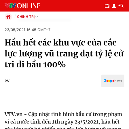
CHÍNH TRỊ
Chính trị
23/05/2021 16:45 GMT+7
Xã hội
Hầu hết các khu vực của các
Pháp luật
Chuyên mục
Kinh tế
lực lượng vũ trang đạt tỷ lệ cử
Thể thao
Chính trị
tri đi bầu 100%
Truyền hình
Văn hóa - Giải trí
Xã hội
Y tế
PV
Đời sống
Pháp luật
Công nghệ
Giáo dục
Y tế
VTV.vn - Cập nhật tình hình bầu cử trong phạm
vi cả nước tính đến 11h ngày 23/5/2021, hầu hết
Thế giới