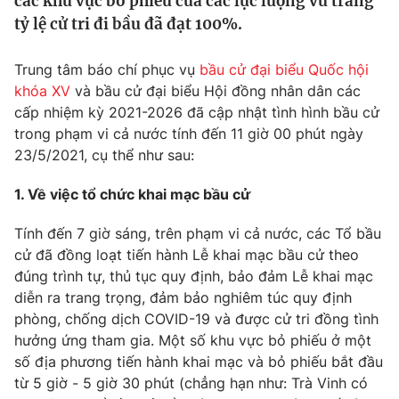
các khu vực bỏ phiếu của các lực lượng vũ trang
Tin tức
tỷ lệ cử tri đi bầu đã đạt 100%.
Kinh tế
Thế giới đó đây
Trung tâm báo chí phục vụ
bầu cử đại biểu Quốc hội
Tài chính
Dữ liệu và đời sống
khóa XV
và bầu cử đại biểu Hội đồng nhân dân các
Câu chuyện quốc tế
Thị trường
cấp nhiệm kỳ 2021-2026 đã cập nhật tình hình bầu cử
trong phạm vi cả nước tính đến 11 giờ 00 phút ngày
Truyền hình
Góc doanh nghiệp
23/5/2021, cụ thể như sau:
Phim VTV
Giải trí
1. Về việc tổ chức khai mạc bầu cử
Hậu trường
Điện ảnh
Tính đến 7 giờ sáng, trên phạm vi cả nước, các Tổ bầu
Đời sống
Nhân vật
cử đã đồng loạt tiến hành Lễ khai mạc bầu cử theo
Âm nhạc
đúng trình tự, thủ tục quy định, bảo đảm Lễ khai mạc
Du lịch
Khán giả
Giáo dục
diễn ra trang trọng, đảm bảo nghiêm túc quy định
Sao
Làm đẹp
phòng, chống dịch COVID-19 và được cử tri đồng tình
Giải sao mai
Tuyển sinh
hưởng ứng tham gia. Một số khu vực bỏ phiếu ở một
Công nghệ
Chất lượng cuộc sống
số địa phương tiến hành khai mạc và bỏ phiếu bắt đầu
Học trực tuyến
từ 5 giờ - 5 giờ 30 phút (chẳng hạn như: Trà Vinh có
Hitech Công nghệ tương lai