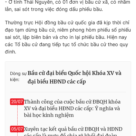
- Ở tỉnh Thái Nguyên, có 01 đơn vị bầu cử xã, có nhầm
lẫn, sai sót trong việc đóng dấu phiếu bầu.
Thường trực Hội đồng bầu cử quốc gia đã kịp thời chỉ
đạo tạm dừng bầu cử, niêm phong hòm phiếu số phiếu
sai sót, lập biên bản và cho in lại phiếu bầu. Hiện nay
các Tổ bầu cử đang tiếp tục tổ chức bầu cử theo quy
đinh.
Bầu cử đại biểu Quốc hội Khóa XV và
Dòng sự
kiện:
đại biểu HĐND các cấp
Thành công của cuộc bầu cử ĐBQH khóa
20/07
XV và đại biểu HĐND các cấp: Ý nghĩa và
bài học kinh nghiệm
Xuyên tạc kết quả bầu cử ĐBQH và HĐND
05/07
các cấp là mưu đồ chia rẽ khối đại đoàn