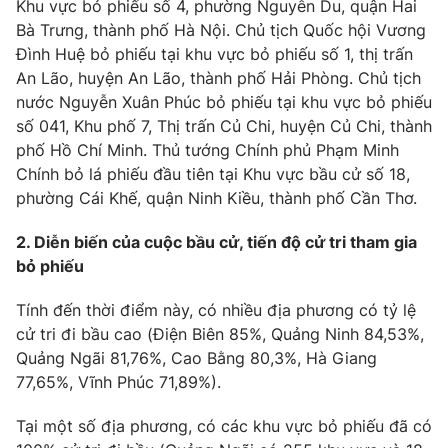
Khu vực bỏ phiếu số 4, phường Nguyễn Du, quận Hai
Thị trường 24h
Tấm lòng Việt
Bà Trưng, thành phố Hà Nội. Chủ tịch Quốc hội Vương
Đình Huệ bỏ phiếu tại khu vực bỏ phiếu số 1, thị trấn
VTV4
Vươn mình bằng AI
An Lão, huyện An Lão, thành phố Hải Phòng. Chủ tịch
nước Nguyễn Xuân Phúc bỏ phiếu tại khu vực bỏ phiếu
VTV9
số 041, Khu phố 7, Thị trấn Củ Chi, huyện Củ Chi, thành
VTV8
phố Hồ Chí Minh. Thủ tướng Chính phủ Phạm Minh
Chính bỏ lá phiếu đầu tiên tại Khu vực bầu cử số 18,
Liên hệ tòa soạn
English
phường Cái Khế, quận Ninh Kiều, thành phố Cần Thơ.
2. Diễn biến của cuộc bầu cử, tiến độ cử tri tham gia
bỏ phiếu
THỜI BÁO VTV
Tính đến thời điểm này, có nhiều địa phương có tỷ lệ
cử tri đi bầu cao (Điện Biên 85%, Quảng Ninh 84,53%,
Theo dõi báo trên
Quảng Ngãi 81,76%, Cao Bằng 80,3%, Hà Giang
77,65%, Vĩnh Phúc 71,89%).
Cơ quan chủ quản:
Đài Truyền hình Việt Nam
Tại một số địa phương, có các khu vực bỏ phiếu đã có
Cơ quan báo chí:
Thời báo VTV