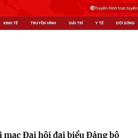
Truyền hình trực tuyến
KINH TẾ
TRUYỀN HÌNH
GIẢI TRÍ
Y TẾ
ĐỜI SỐNG
Pháp luật
Y tế
Truyền hình
Multimedia
Phim VTV
Video
Hậu trường
Shorts video
Nhân vật
Podcast
Khán giả
EMagazine
Giải sao mai
Photo
i mạc Đại hội đại biểu Đảng bộ
Infographic