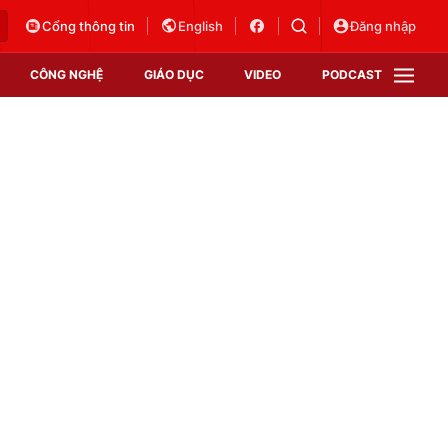
Cổng thông tin
English
Đăng nhập
CÔNG NGHỆ
GIÁO DỤC
VIDEO
PODCAST
VTV Money
VTV Thể thao
VTV Sức khoẻ
Bất động sản
Thị trường 24h
Tấm lòng Việt
Vươn mình bằng AI
VTV4
VTV8
VTV9
Lịch phát sóng
Giao lưu trực tuyến
Sự kiện