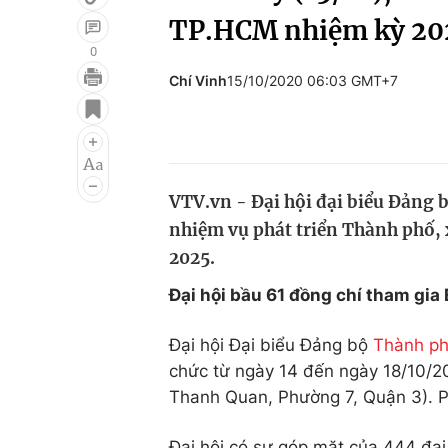
TP.HCM nhiệm kỳ 2
0
Chí Vinh
15/10/2020 06:03 GMT+7
Giải trí
Đời sống
Điện ảnh
Du lịch
Âm nhạc
Làm đẹp
VTV.vn - Đại hội đại biểu Đảng 
Sao
Chất lượng cuộc sốn
nhiệm vụ phát triển Thành phố,
2025.
Đại hội bầu 61 đồng chí tham gi
Đại hội Đại biểu Đảng bộ
Thành ph
chức từ ngày 14 đến ngày 18/10/2
Thanh Quan, Phường 7, Quận 3). Ph
Đại hội có sự góp mặt của 444 đại