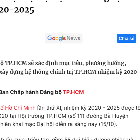
020-2025
Góc ảnh
Giáo dục
Công nghệ
Chia sẻ
Tuyển sinh
Hitech Công ng
Học trực tuyến
Sản phẩm
bộ TP.HCM sẽ xác định mục tiêu, phương hướng,
g
Thị trường
 xây dựng hệ thống chính trị TP.HCM nhiệm kỳ 2020
Tư vấn
a Ban Chấp hành Đảng bộ
TP.HCM
ố Hồ Chí Minh
lần thứ XI, nhiệm kỳ 2020 - 2025 được t
020 tại Hội trường TP.HCM (số 111 đường Bà Huyện
iên khai mạc Đại hội diễn ra sáng nay (15/10).
 biểu được triệu tập, gồm 58 đại biểu đương nhiên và