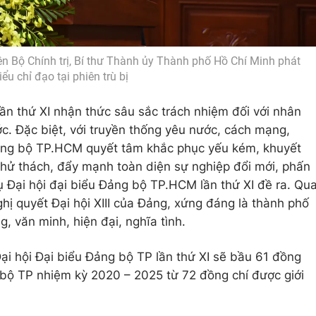
 Bộ Chính trị, Bí thư Thành ủy Thành phố Hồ Chí Minh phát
iểu chỉ đạo tại phiên trù bị
ần thứ XI nhận thức sâu sắc trách nhiệm đối với nhân
. Đặc biệt, với truyền thống yêu nước, cách mạng,
ảng bộ TP.HCM quyết tâm khắc phục yếu kém, khuyết
thử thách, đẩy mạnh toàn diện sự nghiệp đổi mới, phấn
 Đại hội đại biểu Đảng bộ TP.HCM lần thứ XI đề ra. Qu
hị quyết Đại hội XIII của Đảng, xứng đáng là thành phố
, văn minh, hiện đại, nghĩa tình.
ại hội Đại biểu Đảng bộ TP lần thứ XI sẽ bầu 61 đồng
bộ TP nhiệm kỳ 2020 – 2025 từ 72 đồng chí được giới