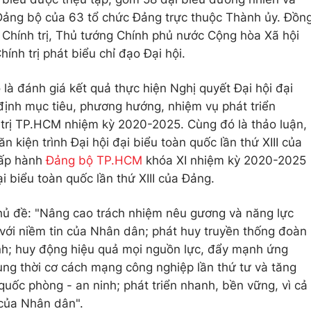
Đảng bộ của 63 tổ chức Đảng trực thuộc Thành ủy. Đồn
 Chính trị, Thủ tướng Chính phủ nước Cộng hòa Xã hội
trị phát biểu chỉ đạo Đại hội.
 là đánh giá kết quả thực hiện Nghị quyết Đại hội đại
định mục tiêu, phương hướng, nhiệm vụ phát triển
trị TP.HCM nhiệm kỳ 2020-2025. Cùng đó là thảo luận,
 kiện trình Đại hội đại biểu toàn quốc lần thứ XIII của
hấp hành
Đảng bộ TP.HCM
khóa XI nhiệm kỳ 2020-2025
i biểu toàn quốc lần thứ XIII của Đảng.
 chủ đề: "Nâng cao trách nhiệm nêu gương và năng lực
với niềm tin của Nhân dân; phát huy truyền thống đoàn
ình; huy động hiệu quả mọi nguồn lực, đẩy mạnh ứng
ng thời cơ cách mạng công nghiệp lần thứ tư và tăng
uốc phòng - an ninh; phát triển nhanh, bền vững, vì cả
 của Nhân dân".