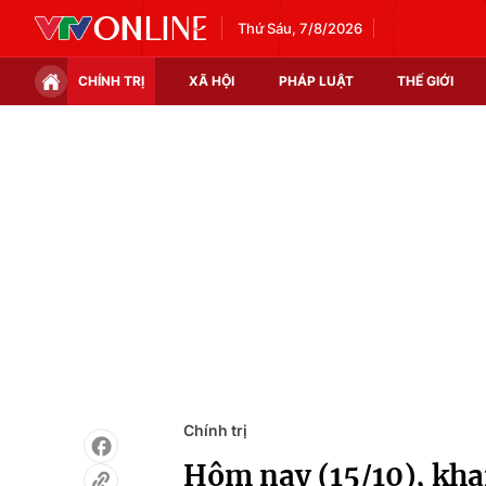
Thứ Sáu, 7/8/2026
CHÍNH TRỊ
XÃ HỘI
PHÁP LUẬT
THẾ GIỚI
Chính trị
Xã hội
Thế giới
Kinh tế
Tin tức
Tài chính
Thế giới đó đây
Thị trường
Câu chuyện quốc tế
Góc doanh nghiệp
Dữ liệu và đời sống
Chính trị
Hôm nay (15/10), kha