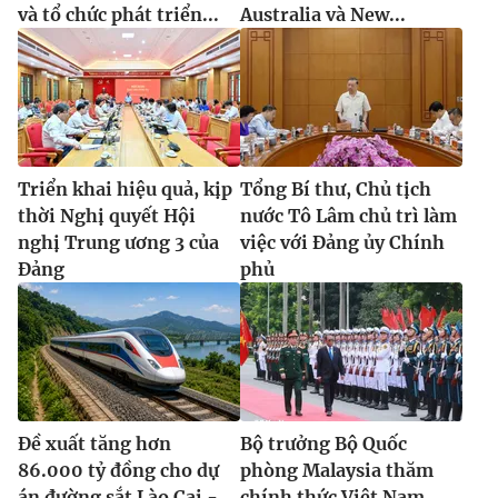
và tổ chức phát triển...
Australia và New...
Triển khai hiệu quả, kịp
Tổng Bí thư, Chủ tịch
thời Nghị quyết Hội
nước Tô Lâm chủ trì làm
nghị Trung ương 3 của
việc với Đảng ủy Chính
Đảng
phủ
Đề xuất tăng hơn
Bộ trưởng Bộ Quốc
86.000 tỷ đồng cho dự
phòng Malaysia thăm
án đường sắt Lào Cai -
chính thức Việt Nam