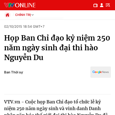
CHÍNH TRỊ
Chính trị
02/10/2015 18:54 GMT+7
Xã hội
Họp Ban Chỉ đạo kỷ niệm 250
Pháp luật
Chuyên mục
Kinh tế
năm ngày sinh đại thi hào
Thể thao
Chính trị
Nguyễn Du
Truyền hình
Văn hóa - Giải trí
Xã hội
Y tế
Ban Thời sự
Đời sống
Pháp luật
Công nghệ
Giáo dục
Y tế
VTV.vn - Cuộc họp Ban Chỉ đạo tổ chức lễ kỷ
niệm 250 năm ngày sinh và vinh danh Danh
Thế giới