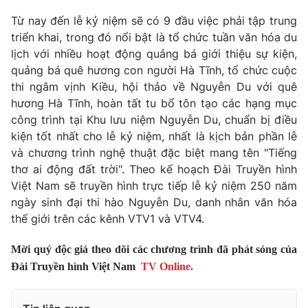
Giao lưu trực tuyến
Sản phẩm
Từ nay đến lễ kỷ niệm sẽ có 9 đầu việc phải tập trung
triển khai, trong đó nổi bật là tổ chức tuần văn hóa du
Lịch phát sóng
Thị trường
lịch với nhiều hoạt động quảng bá giới thiệu sự kiện,
quảng bá quê hương con người Hà Tĩnh, tổ chức cuộc
Tư vấn
thi ngâm vịnh Kiều, hội thảo về Nguyễn Du với quê
Chuyên mục khác
hương Hà Tĩnh, hoàn tất tu bổ tôn tạo các hạng mục
Emagazine
Podcast
công trình tại Khu lưu niệm Nguyễn Du, chuẩn bị điều
kiện tốt nhất cho lễ kỷ niệm, nhất là kịch bản phần lễ
và chương trình nghệ thuật đặc biệt mang tên "Tiếng
Photo
Infographic
thơ ai động đất trời". Theo kế hoạch Đài Truyền hình
Việt Nam sẽ truyền hình trực tiếp lễ kỷ niệm 250 năm
Video
Shorts video
ngày sinh đại thi hào Nguyễn Du, danh nhân văn hóa
thế giới trên các kênh VTV1 và VTV4.
VTV Money
VTV Thể thao
Mời quý độc giả theo dõi các chương trình đã phát sóng của
Đài Truyền hình Việt Nam
TV Online.
VTV Sức khoẻ
Bất động sản