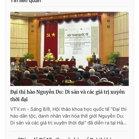
Tin liên quan
Thị trường 24h
Tấm lòng Việt
VTV4
Vươn mình bằng AI
VTV9
VTV8
Liên hệ tòa soạn
English
THỜI BÁO VTV
Đại thi hào Nguyễn Du: Di sản và các giá trị xuyên
thời đại
VTV.vn - Sáng 8/8, Hội thảo khoa học quốc tế "Đại thi
hào dân tộc, danh nhân văn hóa thế giới Nguyễn Du:
Theo dõi báo trên
Di sản và các giá trị xuyên thời đại" đã diễn ra tại Hà...
Cơ quan chủ quản:
Đài Truyền hình Việt Nam