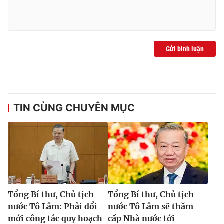
® Cấm sao chép dưới mọi hình thức nếu không có sự chấp
Gửi bình luận
thuận bằng văn bản. Ghi rõ nguồn VTV.vn khi phát hành lại
thông tin từ website này.
TIN CÙNG CHUYÊN MỤC
Tổng Bí thư, Chủ tịch
Tổng Bí thư, Chủ tịch
nước Tô Lâm: Phải đổi
nước Tô Lâm sẽ thăm
mới công tác quy hoạch
cấp Nhà nước tới