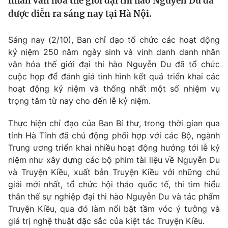
nhân văn hóa thế giới đại thi hào Nguyễn Du đã
Tin tức
được diễn ra sáng nay tại Hà Nội.
Kinh tế
Thế giới đó đây
Sáng nay (2/10), Ban chỉ đạo tổ chức các hoạt động
Tài chính
Dữ liệu và đời sống
kỷ niệm 250 năm ngày sinh và vinh danh danh nhân
Câu chuyện quốc tế
Thị trường
văn hóa thế giới đại thi hào Nguyễn Du đã tổ chức
cuộc họp để đánh giá tình hình kết quả triển khai các
Truyền hình
Góc doanh nghiệp
hoạt động kỷ niệm và thống nhất một số nhiệm vụ
trọng tâm từ nay cho đến lễ kỷ niệm.
Phim VTV
Giải trí
Hậu trường
Thực hiện chỉ đạo của Ban Bí thư, trong thời gian qua
Điện ảnh
tỉnh Hà Tĩnh đã chủ động phối hợp với các Bộ, ngành
Đời sống
Nhân vật
Trung ương triển khai nhiều hoạt động hướng tới lễ kỷ
Âm nhạc
niệm như xây dựng các bộ phim tài liệu về Nguyễn Du
Du lịch
Khán giả
Giáo dục
Sao
và Truyện Kiều, xuất bản Truyện Kiều với những chú
Làm đẹp
Giải sao mai
giải mới nhất, tổ chức hội thảo quốc tế, thi tìm hiểu
Tuyển sinh
thân thế sự nghiệp đại thi hào Nguyễn Du và tác phẩm
Công nghệ
Chất lượng cuộc sống
Truyện Kiều, qua đó làm nổi bật tầm vóc ý tưởng và
Học trực tuyến
Hitech Công nghệ tương lai
giá trị nghệ thuật đặc sắc của kiệt tác Truyện Kiều.