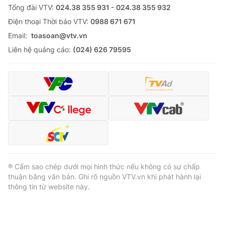
Tổng đài VTV:
024.38 355 931 - 024.38 355 932
Ðiện thoại Thời báo VTV:
0988 671 671
Email:
toasoan@vtv.vn
Liên hệ quảng cáo:
(024) 626 79595
® Cấm sao chép dưới mọi hình thức nếu không có sự chấp
thuận bằng văn bản. Ghi rõ nguồn VTV.vn khi phát hành lại
thông tin từ website này.