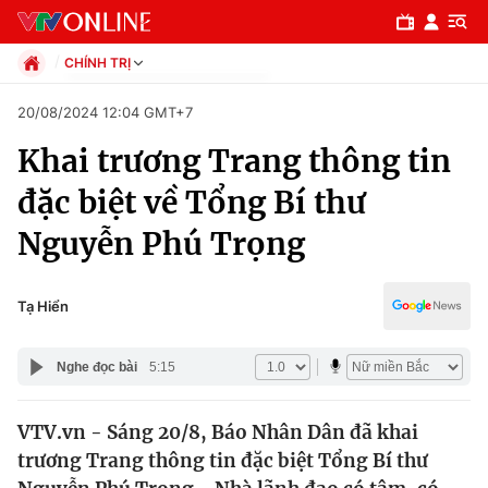
CHÍNH TRỊ
Chính trị
20/08/2024 12:04 GMT+7
Xã hội
Khai trương Trang thông tin
Pháp luật
Chuyên mục
Kinh tế
đặc biệt về Tổng Bí thư
Thể thao
Chính trị
Nguyễn Phú Trọng
Truyền hình
Văn hóa - Giải trí
Xã hội
Y tế
Tạ Hiển
Đời sống
Pháp luật
Công nghệ
Nghe đọc bài
5:15
Giáo dục
Y tế
VTV.vn - Sáng 20/8, Báo Nhân Dân đã khai
trương Trang thông tin đặc biệt Tổng Bí thư
Thế giới