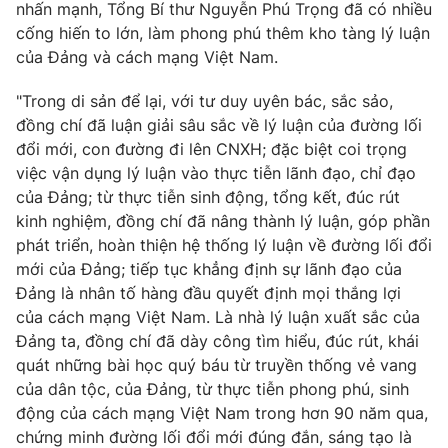
nhấn mạnh, Tổng Bí thư Nguyễn Phú Trọng đã có nhiều
cống hiến to lớn, làm phong phú thêm kho tàng lý luận
của Đảng và cách mạng Việt Nam.
"Trong di sản để lại, với tư duy uyên bác, sắc sảo,
đồng chí đã luận giải sâu sắc về lý luận của đường lối
đổi mới, con đường đi lên CNXH; đặc biệt coi trọng
việc vận dụng lý luận vào thực tiễn lãnh đạo, chỉ đạo
của Đảng; từ thực tiễn sinh động, tổng kết, đúc rút
kinh nghiệm, đồng chí đã nâng thành lý luận, góp phần
phát triển, hoàn thiện hệ thống lý luận về đường lối đổi
mới của Đảng; tiếp tục khẳng định sự lãnh đạo của
Đảng là nhân tố hàng đầu quyết định mọi thắng lợi
của cách mạng Việt Nam. Là nhà lý luận xuất sắc của
Đảng ta, đồng chí đã dày công tìm hiểu, đúc rút, khái
quát những bài học quý báu từ truyền thống vẻ vang
của dân tộc, của Đảng, từ thực tiễn phong phú, sinh
động của cách mạng Việt Nam trong hơn 90 năm qua,
chứng minh đường lối đổi mới đúng đắn, sáng tạo là