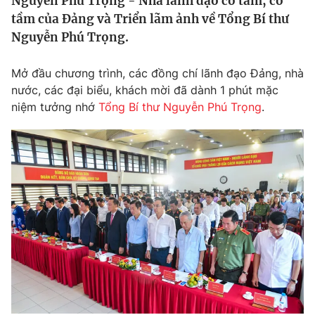
Nguyễn Phú Trọng - Nhà lãnh đạo có tâm, có
Tin tức
tầm của Đảng và Triển lãm ảnh về Tổng Bí thư
Kinh tế
Nguyễn Phú Trọng.
Thế giới đó đây
Tài chính
Dữ liệu và đời sống
Mở đầu chương trình, các đồng chí lãnh đạo Đảng, nhà
Câu chuyện quốc tế
Thị trường
nước, các đại biểu, khách mời đã dành 1 phút mặc
niệm tưởng nhớ
Tổng Bí thư Nguyễn Phú Trọng
.
Truyền hình
Góc doanh nghiệp
Phim VTV
Giải trí
Hậu trường
Điện ảnh
Đời sống
Nhân vật
Âm nhạc
Du lịch
Khán giả
Giáo dục
Sao
Làm đẹp
Giải sao mai
Tuyển sinh
Công nghệ
Chất lượng cuộc sống
Học trực tuyến
Hitech Công nghệ tương lai