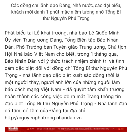
Giao lưu trực tuyến
Các đồng chí lãnh đạo Đảng, Nhà nước, các đại biểu,
Sản phẩm
khách mời dành 1 phút mặc niệm tưởng nhớ Tổng Bí
Lịch phát sóng
thư Nguyễn Phú Trọng
Thị trường
Tư vấn
Phát biểu tại Lễ khai trương, nhà báo Lê Quốc Minh,
Chuyên mục khác
Ủy viên Trung ương Đảng, Tổng Biên tập Báo Nhân
Dân, Phó Trưởng ban Tuyên giáo Trung ương, Chủ tịch
Emagazine
Podcast
Hội Nhà báo Việt Nam cho biết, trong 1 tháng qua,
Báo Nhân Dân với ý thức trách nhiệm chính trị và tình
Photo
Infographic
cảm đặc biệt đối với đồng chí Tổng Bí thư Nguyễn Phú
Trọng - nhà lãnh đạo đặc biệt xuất sắc đồng thời là
một người thầy, người anh lớn của những người làm
Video
Shorts video
báo cách mạng Việt Nam - đã quyết tâm khẩn trương
hoàn thành các công việc để ra mắt Trang thông tin
VTV Money
VTV Thể thao
đặc biệt Tổng Bí thư Nguyễn Phú Trọng - Nhà lãnh đạo
có tâm, có tầm của Đảng tại địa chỉ
http://nguyenphutrong.nhandan.vn.
VTV Sức khoẻ
Bất động sản