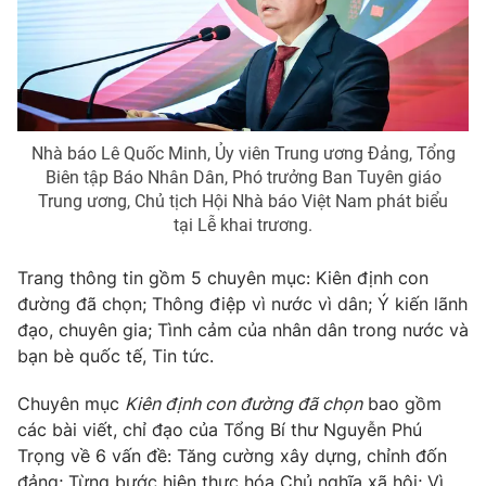
Giấy phép hoạt động báo in và báo điện tử số 483/GP-BTTTT
cấp ngày 29/12/2023
Tổng Biên tập:
Vũ Thanh Thủy
Phó Tổng Biên tập:
Nguyễn Thị Mỹ Hạnh, Phạm Quốc Thắng,
Nguyễn Trọng Ninh
Tổng đài VTV:
024.38 355 931 - 024.38 355 932
Nhà báo Lê Quốc Minh, Ủy viên Trung ương Đảng, Tổng
Biên tập Báo Nhân Dân, Phó trưởng Ban Tuyên giáo
Ðiện thoại Thời báo VTV:
024.66 897 897
Trung ương, Chủ tịch Hội Nhà báo Việt Nam phát biểu
Email:
toasoan@vtv.vn
tại Lễ khai trương.
Liên hệ quảng cáo:
024-7300.7108
Trang thông tin gồm 5 chuyên mục: Kiên định con
đường đã chọn; Thông điệp vì nước vì dân; Ý kiến lãnh
đạo, chuyên gia; Tình cảm của nhân dân trong nước và
bạn bè quốc tế, Tin tức.
Chuyên mục
Kiên định con đường đã chọn
bao gồm
các bài viết, chỉ đạo của Tổng Bí thư Nguyễn Phú
Trọng về 6 vấn đề: Tăng cường xây dựng, chỉnh đốn
đảng; Từng bước hiện thực hóa Chủ nghĩa xã hội; Vì