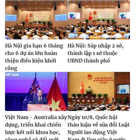
Hà Nội gia hạn 6 tháng
Hà Nội: Sáp nhập 2 sở,
cho 6 dự án lớn hoàn
thành lập 1 sở thuộc
thiện điều kiện khởi
UBND thành phố
công
Việt Nam - Australia xây
Ngày 10/8, Quốc hội
dựng, triển khai chiến
thảo luận về sửa đổi Luật
lược kết nối khoa học,
Người lao động Việt
công nghệ và đổi mới...
Nam đi làm việc ở nước...