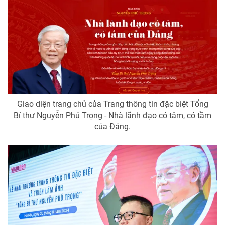
Thị trường 24h
Tấm lòng Việt
VTV4
Vươn mình bằng AI
VTV9
VTV8
Liên hệ tòa soạn
English
Giao diện trang chủ của Trang thông tin đặc biệt Tổng
Bí thư Nguyễn Phú Trọng - Nhà lãnh đạo có tâm, có tầm
của Đảng.
THỜI BÁO VTV
Theo dõi báo trên
Cơ quan chủ quản:
Đài Truyền hình Việt Nam
Cơ quan báo chí:
Thời báo VTV