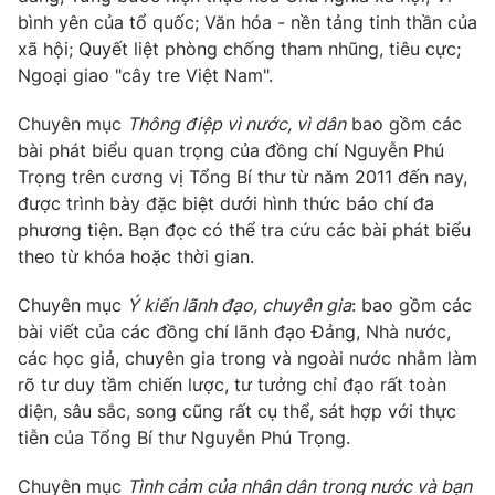
bình yên của tổ quốc; Văn hóa - nền tảng tinh thần của
xã hội; Quyết liệt phòng chống tham nhũng, tiêu cực;
® Cấm sao chép dưới mọi hình thức nếu không có sự chấp
Ngoại giao "cây tre Việt Nam".
thuận bằng văn bản. Ghi rõ nguồn VTV.vn khi phát hành lại
thông tin từ website này.
Chuyên mục
Thông điệp vì nước, vì dân
bao gồm các
bài phát biểu quan trọng của đồng chí Nguyễn Phú
Trọng trên cương vị Tổng Bí thư từ năm 2011 đến nay,
được trình bày đặc biệt dưới hình thức báo chí đa
phương tiện. Bạn đọc có thể tra cứu các bài phát biểu
theo từ khóa hoặc thời gian.
Chuyên mục
Ý kiến lãnh đạo, chuyên gia
: bao gồm các
bài viết của các đồng chí lãnh đạo Đảng, Nhà nước,
các học giả, chuyên gia trong và ngoài nước nhằm làm
rõ tư duy tầm chiến lược, tư tưởng chỉ đạo rất toàn
diện, sâu sắc, song cũng rất cụ thể, sát hợp với thực
tiễn của Tổng Bí thư Nguyễn Phú Trọng.
Chuyên mục
Tình cảm của nhân dân trong nước và bạn