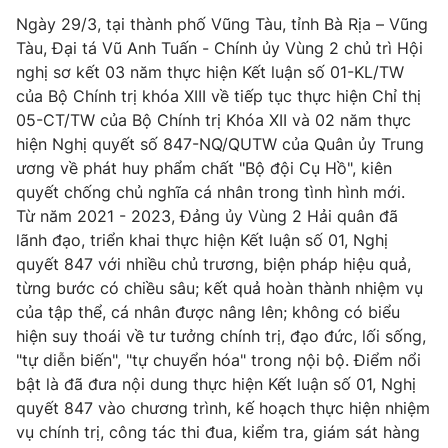
Ngày 29/3, tại thành phố Vũng Tàu, tỉnh Bà Rịa – Vũng
Tin tức
Kinh tế
Tàu, Đại tá Vũ Anh Tuấn - Chính ủy Vùng 2 chủ trì Hội
Thế giới đó đây
nghị sơ kết 03 năm thực hiện Kết luận số 01-KL/TW
Tài chính
của Bộ Chính trị khóa XIII về tiếp tục thực hiện Chỉ thị
Dữ liệu và đời sống
Câu chuyện quốc tế
05-CT/TW của Bộ Chính trị Khóa XII và 02 năm thực
Thị trường
hiện Nghị quyết số 847-NQ/QUTW của Quân ủy Trung
Truyền hình
Góc doanh nghiệp
ương về phát huy phẩm chất "Bộ đội Cụ Hồ", kiên
quyết chống chủ nghĩa cá nhân trong tình hình mới.
Phim VTV
Giải trí
Từ năm 2021 - 2023, Đảng ủy Vùng 2 Hải quân đã
Hậu trường
lãnh đạo, triển khai thực hiện Kết luận số 01, Nghị
Điện ảnh
quyết 847 với nhiều chủ trương, biện pháp hiệu quả,
Đời sống
Nhân vật
từng bước có chiều sâu; kết quả hoàn thành nhiệm vụ
Âm nhạc
của tập thể, cá nhân được nâng lên; không có biểu
Du lịch
Khán giả
Giáo dục
hiện suy thoái về tư tưởng chính trị, đạo đức, lối sống,
Sao
Làm đẹp
Giải sao mai
"tự diễn biến", "tự chuyển hóa" trong nội bộ. Điểm nổi
Tuyển sinh
bật là đã đưa nội dung thực hiện Kết luận số 01, Nghị
Công nghệ
Chất lượng cuộc sống
quyết 847 vào chương trình, kế hoạch thực hiện nhiệm
Học trực tuyến
Hitech Công nghệ tương lai
vụ chính trị, công tác thi đua, kiểm tra, giám sát hàng