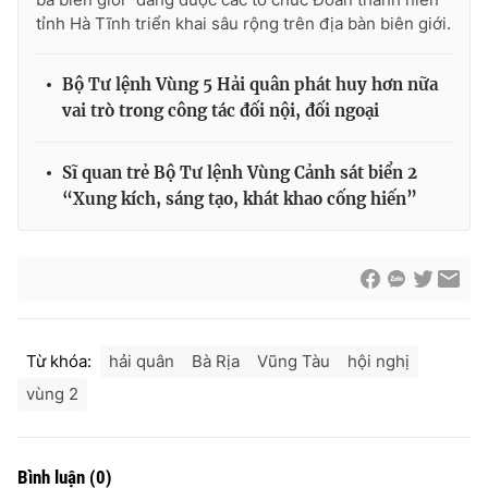
tỉnh Hà Tĩnh triển khai sâu rộng trên địa bàn biên giới.
Bộ Tư lệnh Vùng 5 Hải quân phát huy hơn nữa
® Cấm sao chép dưới mọi hình thức nếu không có sự chấp
vai trò trong công tác đối nội, đối ngoại
thuận bằng văn bản. Ghi rõ nguồn VTV.vn khi phát hành lại
thông tin từ website này.
Sĩ quan trẻ Bộ Tư lệnh Vùng Cảnh sát biển 2
“Xung kích, sáng tạo, khát khao cống hiến”
Từ khóa:
hải quân
Bà Rịa
Vũng Tàu
hội nghị
vùng 2
Bình luận
(
0
)