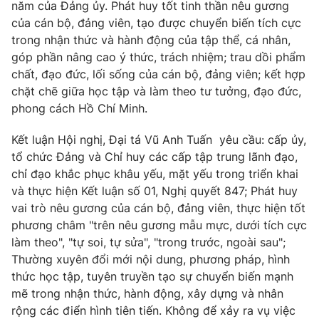
Giao lưu trực tuyến
năm của Đảng ủy. Phát huy tốt tinh thần nêu gương
Sản phẩm
của cán bộ, đảng viên, tạo được chuyển biến tích cực
trong nhận thức và hành động của tập thể, cá nhân,
Lịch phát sóng
Thị trường
góp phần nâng cao ý thức, trách nhiệm; trau dồi phẩm
Tư vấn
chất, đạo đức, lối sống của cán bộ, đảng viên; kết hợp
chặt chẽ giữa học tập và làm theo tư tưởng, đạo đức,
Chuyên mục khác
phong cách Hồ Chí Minh.
Emagazine
Podcast
Kết luận Hội nghị, Đại tá Vũ Anh Tuấn yêu cầu: cấp ủy,
tổ chức Đảng và Chỉ huy các cấp tập trung lãnh đạo,
Photo
Infographic
chỉ đạo khắc phục khâu yếu, mặt yếu trong triển khai
và thực hiện Kết luận số 01, Nghị quyết 847; Phát huy
Video
Shorts video
vai trò nêu gương của cán bộ, đảng viên, thực hiện tốt
phương châm "trên nêu gương mẫu mực, dưới tích cực
làm theo", "tự soi, tự sửa", "trong trước, ngoài sau";
VTV Money
VTV Thể thao
Thường xuyên đổi mới nội dung, phương pháp, hình
thức học tập, tuyên truyền tạo sự chuyển biến mạnh
VTV Sức khoẻ
Bất động sản
mẽ trong nhận thức, hành động, xây dựng và nhân
rộng các điển hình tiên tiến. Không để xảy ra vụ việc