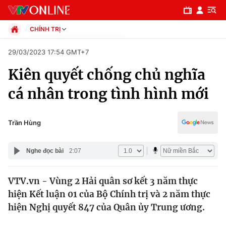
CHÍNH TRỊ
Chính trị
29/03/2023 17:54 GMT+7
Xã hội
Kiên quyết chống chủ nghĩa
Pháp luật
Chuyên mục
Kinh tế
cá nhân trong tình hình mới
Thể thao
Chính trị
Truyền hình
Văn hóa - Giải trí
Trần Hùng
Xã hội
Y tế
Đời sống
Nghe đọc bài
2:07
Pháp luật
Công nghệ
Giáo dục
VTV.vn - Vùng 2 Hải quân sơ kết 3 năm thực
Y tế
hiện Kết luận 01 của Bộ Chính trị và 2 năm thực
hiện Nghị quyết 847 của Quân ủy Trung ương.
Thế giới