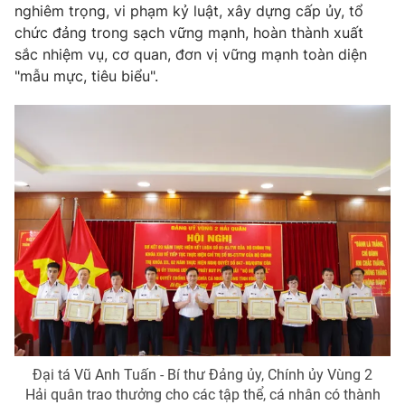
Thị trường 24h
Tấm lòng Việt
nghiêm trọng, vi phạm kỷ luật, xây dựng cấp ủy, tổ
chức đảng trong sạch vững mạnh, hoàn thành xuất
sắc nhiệm vụ, cơ quan, đơn vị vững mạnh toàn diện
VTV4
Vươn mình bằng AI
"mẫu mực, tiêu biểu".
VTV9
VTV8
Liên hệ tòa soạn
English
THỜI BÁO VTV
Theo dõi báo trên
Đại tá Vũ Anh Tuấn - Bí thư Đảng ủy, Chính ủy Vùng 2
Hải quân trao thưởng cho các tập thể, cá nhân có thành
Cơ quan chủ quản:
Đài Truyền hình Việt Nam