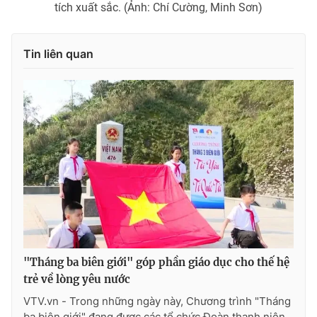
tích xuất sắc. (Ảnh: Chí Cường, Minh Sơn)
Cơ quan báo chí:
Thời báo VTV
Giấy phép hoạt động báo in và báo điện tử số 483/GP-BTTTT
cấp ngày 29/12/2023
Tin liên quan
Tổng Biên tập:
Vũ Thanh Thủy
Phó Tổng Biên tập:
Nguyễn Thị Mỹ Hạnh, Phạm Quốc Thắng,
Nguyễn Trọng Ninh
Tổng đài VTV:
024.38 355 931 - 024.38 355 932
Ðiện thoại Thời báo VTV:
024.66 897 897
Email:
toasoan@vtv.vn
Liên hệ quảng cáo:
024-7300.7108
"Tháng ba biên giới" góp phần giáo dục cho thế hệ
trẻ về lòng yêu nước
VTV.vn - Trong những ngày này, Chương trình "Tháng
ba biên giới" đang được các tổ chức Đoàn thanh niên