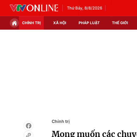
Thứ Bảy, 8/8/2026
CHÍNH TRỊ
XÃ HỘI
PHÁP LUẬT
THẾ GIỚI
Chính trị
Xã hội
Thế giới
Kinh tế
Tin tức
Tài chính
Thế giới đó đây
Thị trường
Câu chuyện quốc tế
Góc doanh nghiệp
Dữ liệu và đời sống
Chính trị
Mong muốn các chuyê