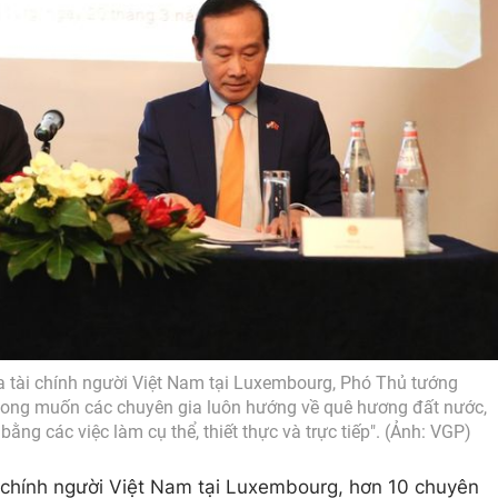
ia tài chính người Việt Nam tại Luxembourg, Phó Thủ tướng
mong muốn các chuyên gia luôn hướng về quê hương đất nước,
ng các việc làm cụ thể, thiết thực và trực tiếp". (Ảnh: VGP)
i chính người Việt Nam tại Luxembourg, hơn 10 chuyên