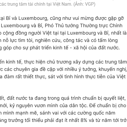
các trung tâm tài chính tại Việt Nam. (Ảnh: VGP)
tại Bỉ và Luxembourg, cũng như vui mừng được gặp gỡ
ại Luxembourg và Bỉ, Phó Thủ tướng Thường trực Chính
cộng đồng người Việt tại tại Luxembourg và Bỉ, nhất là
n nỗ lực tìm tòi, nghiên cứu, công tác và có tấm lòng
góp cho sự phát triển kinh tế - xã hội của đất nước.
iển kinh tế, thực hiện chủ trương xây dựng các trung tâm
c các chuyên gia đề cập với nhiều ý tưởng, khuyến nghị
a đàm rất thiết thực, sát với tình hình thực tiễn của Việt
, đất nước ta đang trong quá trình chuẩn bị quyết liệt,
mới, kỷ nguyên vươn mình của dân tộc. Để chuẩn bị cho
ơn mình mạnh mẽ, sánh vai với các cường quốc năm
ng trưởng tối thiểu phải đạt ít nhất 8% và từ năm tới trở