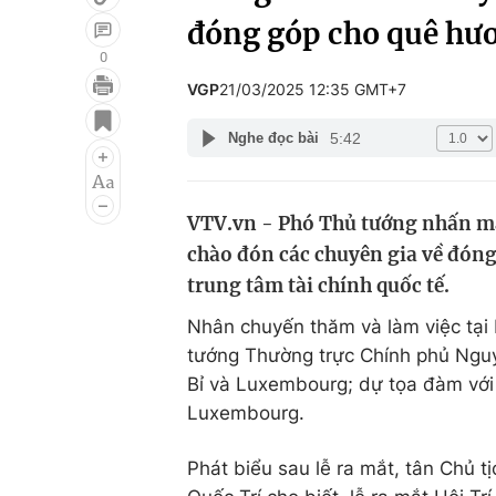
đóng góp cho quê hư
0
VGP
21/03/2025 12:35 GMT+7
Giải trí
Đời sống
5:42
Nghe đọc bài
Điện ảnh
Du lịch
Âm nhạc
Làm đẹp
VTV.vn - Phó Thủ tướng nhấn mạn
Sao
Chất lượng cuộc sốn
chào đón các chuyên gia về đóng
trung tâm tài chính quốc tế.
Nhân chuyến thăm và làm việc tại
tướng Thường trực Chính phủ Nguyễ
Bỉ và Luxembourg; dự tọa đàm vớ
Luxembourg.
Phát biểu sau lễ ra mắt, tân Chủ t