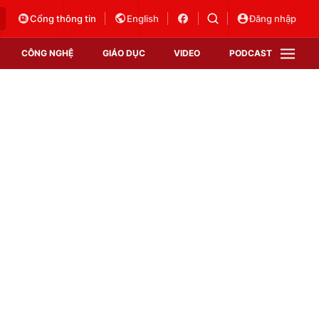
Cổng thông tin
English
Đăng nhập
CÔNG NGHỆ
GIÁO DỤC
VIDEO
PODCAST
VTV Money
VTV Thể thao
VTV Sức khoẻ
Bất động sản
Thị trường 24h
Tấm lòng Việt
Vươn mình bằng AI
VTV4
VTV8
VTV9
Lịch phát sóng
Giao lưu trực tuyến
Sự kiện