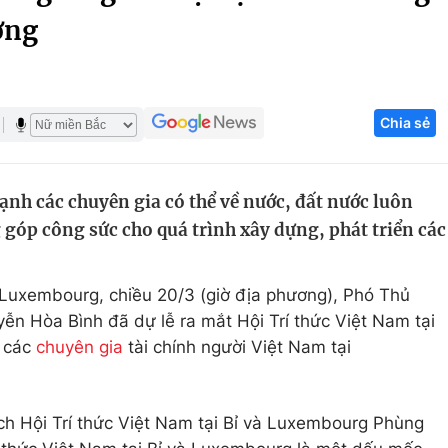
ơng
Góc ảnh
Giáo dục
Công nghệ
Chia sẻ
Tuyển sinh
Hitech Công ng
Học trực tuyến
Sản phẩm
h các chuyên gia có thể về nước, đất nước luôn
g
Thị trường
 góp công sức cho quá trình xây dựng, phát triển các
Tư vấn
 Luxembourg, chiều 20/3 (giờ địa phương), Phó Thủ
n Hòa Bình đã dự lễ ra mắt Hội Trí thức Việt Nam tại
i các
chuyên gia
tài chính người Việt Nam tại
ịch Hội Trí thức Việt Nam tại Bỉ và Luxembourg Phùng