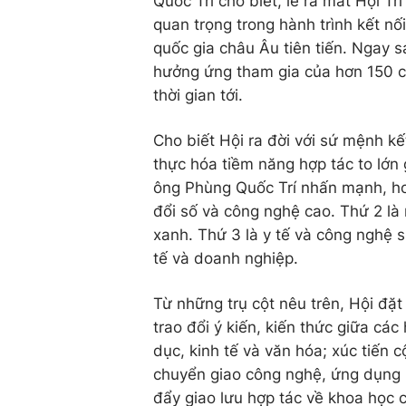
Quốc Trí cho biết, lễ ra mắt Hội T
quan trọng trong hành trình kết nố
quốc gia châu Âu tiên tiến. Ngay s
hưởng ứng tham gia của hơn 150 ch
thời gian tới.
Cho biết Hội ra đời với sứ mệnh kết
thực hóa tiềm năng hợp tác to lớn
ông Phùng Quốc Trí nhấn mạnh, hoạ
đổi số và công nghệ cao. Thứ 2 là
xanh. Thứ 3 là y tế và công nghệ s
tế và doanh nghiệp.
Từ những trụ cột nêu trên, Hội đặt 
trao đổi ý kiến, kiến thức giữa các
dục, kinh tế và văn hóa; xúc tiến 
chuyển giao công nghệ, ứng dụng p
đẩy giao lưu hợp tác về khoa học c