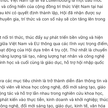
rí thức Việt Nam tại Bỉ và Luxembourg là một dấu mốc
i và cống hiến của cộng đồng trí thức Việt Nam tại hai
au khi có quyết định thành lập, Hội đã nhận được sự
uyên gia, trí thức và con số này sẽ còn tăng lên trong
 nối tri thức, thúc đẩy sự phát triển bền vững và hiện
 giữa Việt Nam và EU thông qua các lĩnh vực trọng điểm
t động của Hội dựa trên 4 trụ cột. Thứ nhất là chuyển
 năng lượng tái tạo, năng lượng hạt nhân và công nghệ
inh học và cuối cùng là giáo dục, hỗ trợ hội nhập quốc
ra các mục tiêu chính là trở thành diễn đàn thông tin và
 hội viên về khoa học công nghệ, đổi mới sáng tạo, giáo
cộng tác và hỗ trợ lẫn nhau trong nghiên cứu khoa học,
hát kiến vào thực tiễn, kinh doanh và khởi nghiệp; thúc
ông nghệ, đổi mới sáng tạo, giáo dục, kinh tế, văn hóa