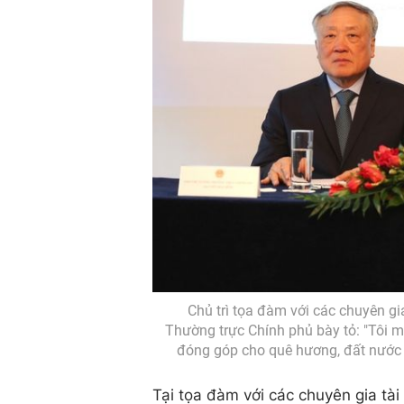
Chủ trì tọa đàm với các chuyên g
Thường trực Chính phủ bày tỏ: "Tôi 
đóng góp cho quê hương, đất nước bằ
Tại tọa đàm với các chuyên gia tà