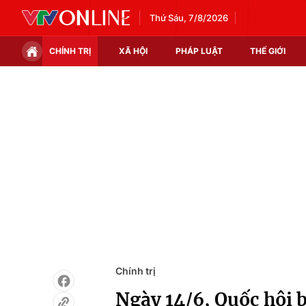
Thứ Sáu, 7/8/2026
CHÍNH TRỊ
XÃ HỘI
PHÁP LUẬT
THẾ GIỚI
Chính trị
Xã hội
Thế giới
Kinh tế
Tin tức
Tài chính
Thế giới đó đây
Thị trường
Câu chuyện quốc tế
Góc doanh nghiệp
Dữ liệu và đời sống
Chính trị
Ngày 14/6, Quốc hội 