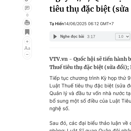
tiêu thụ đặc biệt (sửa
0
Tạ Hiển
14/06/2025 06:12 GMT+7
Giải trí
Đời sống
3:17
Nghe đọc bài
Điện ảnh
Du lịch
Âm nhạc
Làm đẹp
VTV.vn - Quốc hội sẽ tiến hành 
Sao
Chất lượng cuộc sốn
Thuế tiêu thụ đặc biệt (sửa đổi)
Tiếp tục chương trình Kỳ họp thứ 9
Luật Thuế tiêu thụ đặc biệt (sửa đ
Quản lý và đầu tư vốn nhà nước tạ
bổ sung một số điều của Luật Tiê
nghệ số.
Sau đó, các đại biểu thảo luận về
phòng; Luật Sĩ quan Quân đội nhâ