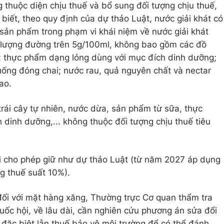
 thuộc diện chịu thuế và bổ sung đối tượng chịu thuế,
biết, theo quy định của dự thảo Luật, nước giải khát có
 sản phẩm trong phạm vi khái niệm về nước giải khát
 lượng đường trên 5g/100ml, không bao gồm các đồ
 thực phẩm dạng lỏng dùng với mục đích dinh dưỡng;
ống đóng chai; nước rau, quả nguyên chất và nectar
ao.
ái cây tự nhiên, nước dừa, sản phẩm từ sữa, thực
dinh dưỡng,... không thuộc đối tượng chịu thuế tiêu
i cho phép giữ như dự thảo Luật (từ năm 2027 áp dụng
g thuế suất 10%).
 đối với mặt hàng xăng, Thường trực Cơ quan thẩm tra
uốc hội, về lâu dài, cần nghiên cứu phương án sửa đổi
 đặc biệt lẫn thuế bảo vệ môi trường để có thể đánh