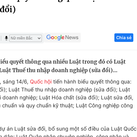
 đổi)
Góc ảnh
Giáo dục
Công nghệ
Chia sẻ
Tuyển sinh
Hitech Công ng
Học trực tuyến
Sản phẩm
biểu quyết thông qua nhiều Luật trong đó có Luật
g
Thị trường
; Luật Thuế thu nhập doanh nghiệp (sửa đổi)...
Tư vấn
, sáng 14/6,
Quốc hội
tiến hành biểu quyết thông qua:
ổi); Luật Thuế thu nhập doanh nghiệp (sửa đổi); Luật
i doanh nghiệp; Luật Hóa chất (sửa đổi); Luật sửa đổi,
u chuẩn và quy chuẩn kỹ thuật; Luật Công nghiệp công
 dự án Luật sửa đổi, bổ sung một số điều của Luật Quốc
n dân; Luật Quân nhân chuyên nghiệp, công nhân và