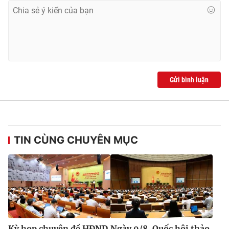
Gửi bình luận
TIN CÙNG CHUYÊN MỤC
Kỳ họp chuyên đề HĐND
Ngày 9/8, Quốc hội thảo