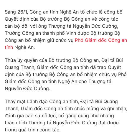
Tin tức
Sáng 26/1, Công an tỉnh Nghệ An tổ chức lễ công bố
Kinh tế
Quyết định của Bộ trưởng Bộ Công an về công tác
Thế giới đó đây
Tài chính
cán bộ đối với ông Thượng tá Nguyễn Đức Cường,
Dữ liệu và đời sống
Câu chuyện quốc tế
Trưởng Công an thành phố Vinh được Bộ trưởng Bộ
Thị trường
Công an bổ nhiệm giữ chức vụ
Phó Giám đốc Công an
Truyền hình
tỉnh
Nghệ An.
Góc doanh nghiệp
Phim VTV
Thừa ủy quyền của Bộ trưởng Bộ Công an, Đại tá Bùi
Giải trí
Quang Thanh, Giám đốc Công an tỉnh đã trao Quyết
Hậu trường
định của Bộ trưởng Bộ Công an bổ nhiệm chức vụ Phó
Điện ảnh
Đời sống
Giám đốc Công an tỉnh Nghệ An cho Thượng tá
Nhân vật
Âm nhạc
Nguyễn Đức Cường.
Du lịch
Khán giả
Giáo dục
Sao
Thay mặt Lãnh đạo Công an tỉnh, Đại tá Bùi Quang
Làm đẹp
Giải sao mai
Thanh, Giám đốc Công an tỉnh chúc mừng và ghi nhận,
Tuyển sinh
Công nghệ
đánh giá cao sự nỗ lực, cố gắng cũng như những
Chất lượng cuộc sống
Học trực tuyến
thành tích Thượng tá Nguyễn Đức Cường đạt được
Hitech Công nghệ tương lai
trong quá trình công tác.