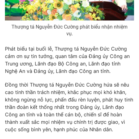
Thị trường 24h
Tấm lòng Việt
VTV4
Vươn mình bằng AI
Thượng tá Nguyễn Đức Cường phát biểu nhận nhiệm
vụ.
VTV9
VTV8
Phát biểu tại buổi lễ, Thượng tá Nguyễn Đức Cường
cảm ơn sự tin tưởng, quan tâm của Đảng ủy Công an
Liên hệ tòa soạn
English
Trung ương, Lãnh đạo Bộ Công an, Lãnh đạo tỉnh
Nghệ An và Đảng ủy, Lãnh đạo Công an tỉnh.
Đồng thời Thượng tá Nguyễn Đức Cường hứa sẽ nêu
THỜI BÁO VTV
cao tinh thần trách nhiệm, khắc phục mọi khó khăn,
không ngừng nỗ lực, phấn đấu rèn luyện, phát huy tinh
thần đoàn kết thống nhất trong Đảng ủy, Lãnh đạo
Công an tỉnh và toàn thể cán bộ, chiến sĩ để hoàn
Theo dõi báo trên
thành xuất sắc mọi nhiệm vụ chính trị được giao, vì
cuộc sống bình yên, hạnh phúc của Nhân dân.
Cơ quan chủ quản:
Đài Truyền hình Việt Nam