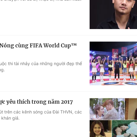
Góc ảnh
Giáo dục
Công nghệ
Tuyển sinh
Hitech Công ng
g Nóng cùng FIFA World Cup™
Học trực tuyến
Sản phẩm
ộc thi tài nhảy của những người đẹp thể
g
Thị trường
ng.
Tư vấn
ợc yêu thích trong năm 2017
út trên các kênh sóng của Đài THVN, các
 khán giả.