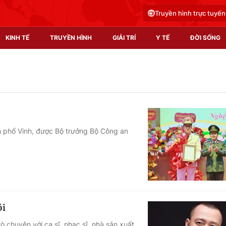
Truyền hình trực tuyến
KINH TẾ
TRUYỀN HÌNH
GIẢI TRÍ
Y TẾ
ĐỜI SỐNG
Pháp luật
Y tế
Truyền hình
Multimedia
Phim VTV
Video
 phố Vinh, được Bộ trưởng Bộ Công an
Hậu trường
Shorts video
Nhân vật
Podcast
Khán giả
EMagazine
Giải sao mai
Photo
ôi
Infographic
ò chuyện với ca sĩ, nhạc sĩ, nhà sản xuất