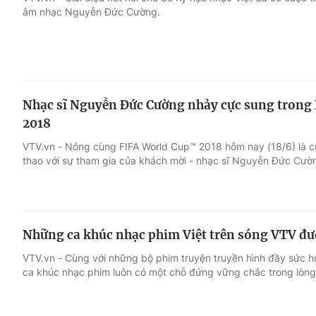
âm nhạc Nguyễn Đức Cường.
Giải trí
Đời sống
Điện ảnh
Du lịch
Nhạc sĩ Nguyễn Đức Cường nhảy cực sung tron
Âm nhạc
Làm đẹp
2018
VTV.vn - Nóng cùng FIFA World Cup™ 2018 hôm nay (18/6) là cu
Sao
Chất lượng cuộc sốn
thao với sự tham gia của khách mời - nhạc sĩ Nguyễn Đức Cườ
Những ca khúc nhạc phim Việt trên sóng VTV đư
VTV.vn - Cùng với những bộ phim truyện truyền hình đầy sức h
ca khúc nhạc phim luôn có một chỗ đứng vững chắc trong lòng