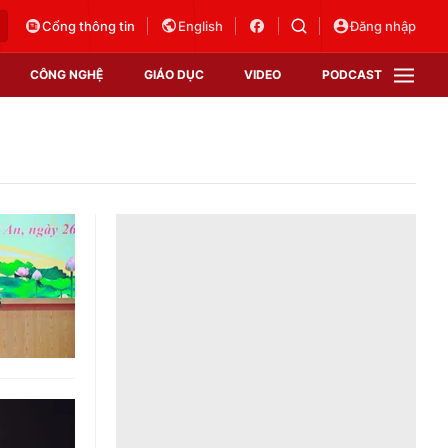
Cổng thông tin
English
Đăng nhập
CÔNG NGHỆ
GIÁO DỤC
VIDEO
PODCAST
VTV Money
VTV Thể thao
VTV Sức khoẻ
Bất động sản
Thị trường 24h
Tấm lòng Việt
Vươn mình bằng AI
VTV4
VTV8
VTV9
Lịch phát sóng
Giao lưu trực tuyến
Sự kiện