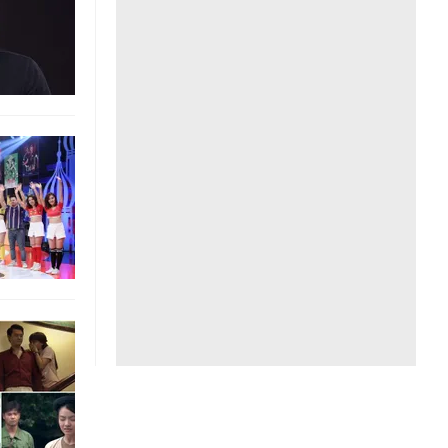
Liên hệ toà soạn
hệ tương lai