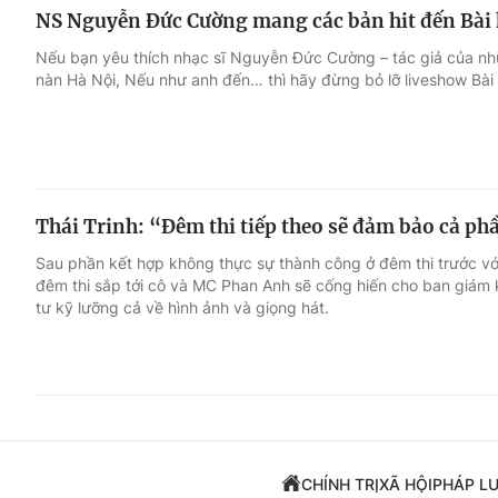
NS Nguyễn Đức Cường mang các bản hit đến Bài 
Nếu bạn yêu thích nhạc sĩ Nguyễn Đức Cường – tác giả của nh
nàn Hà Nội, Nếu như anh đến… thì hãy đừng bỏ lỡ liveshow Bài 
Thái Trinh: “Đêm thi tiếp theo sẽ đảm bảo cả p
Sau phần kết hợp không thực sự thành công ở đêm thi trước với 
đêm thi sắp tới cô và MC Phan Anh sẽ cống hiến cho ban giám 
tư kỹ lưỡng cả về hình ảnh và giọng hát.
CHÍNH TRỊ
XÃ HỘI
PHÁP L