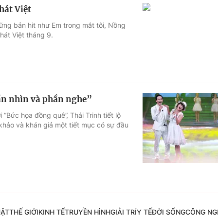
hát Việt
ững bản hit như Em trong mắt tôi, Nồng
hát Việt tháng 9.
hần nhìn và phần nghe”
“Bức họa đồng quê”, Thái Trinh tiết lộ
khảo và khán giả một tiết mục có sự đầu
UẬT
THẾ GIỚI
KINH TẾ
TRUYỀN HÌNH
GIẢI TRÍ
Y TẾ
ĐỜI SỐNG
CÔNG NG