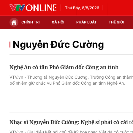
Thứ Bảy, 8/8/2026
CHÍNH TRỊ
XÃ HỘI
PHÁP LUẬT
THẾ GIỚI
Chính trị
Xã hội
Nguyễn Đức Cường
Thế giới
Kinh tế
Nghệ An có tân Phó Giám đốc Công an tỉnh
Tin tức
Tài chính
VTV.vn - Thượng tá Nguyễn Đức Cường, Trưởng Công an thành
bổ nhiệm giữ chức vụ Phó Giám đốc Công an tỉnh Nghệ An.
Thế giới đó đây
Thị trường
Câu chuyện quốc tế
Góc doanh nghiệp
Dữ liệu và đời sống
Nhạc sĩ Nguyễn Đức Cường: Nghệ sĩ phải có cái t
VTV.vn - Giai điệu kết nối chủ đề Ký họa nhạc Việt đã có cuộc tr