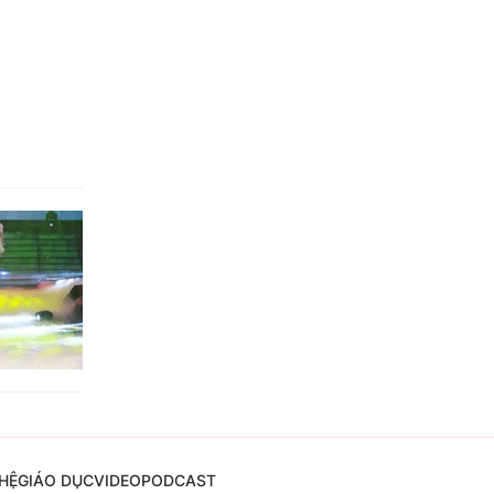
HỆ
GIÁO DỤC
VIDEO
PODCAST